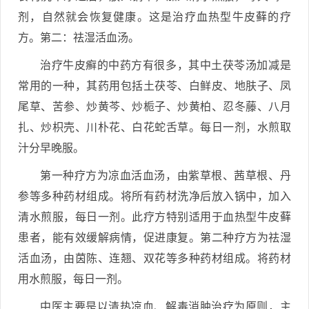
剂，自然就会恢复健康。这是治疗血热型牛皮藓的疗
方。第二：祛湿活血汤。
治疗牛皮癣的中药方有很多，其中土茯苓汤加减是
常用的一种，其药用包括土茯苓、白鲜皮、地肤子、凤
尾草、苦参、炒黄芩、炒栀子、炒黄柏、忍冬藤、八月
扎、炒枳壳、川朴花、白花蛇舌草。每日一剂，水煎取
汁分早晚服。
第一种疗方为凉血活血汤，由紫草根、茜草根、丹
参等多种药材组成。将所有药材洗净后放入锅中，加入
清水煎服，每日一剂。此疗方特别适用于血热型牛皮藓
患者，能有效缓解病情，促进康复。第二种疗方为祛湿
活血汤，由茵陈、连翘、双花等多种药材组成。将药材
用水煎服，每日一剂。
中医主要是以清热凉血、解毒消肿治疗为原则，主