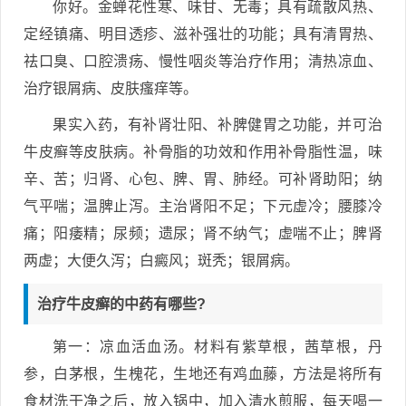
你好。金蝉花性寒、味甘、无毒；具有疏散风热、
定经镇痛、明目透疹、滋补强壮的功能；具有清胃热、
祛口臭、口腔溃疡、慢性咽炎等治疗作用；清热凉血、
治疗银屑病、皮肤瘙痒等。
果实入药，有补肾壮阳、补脾健胃之功能，并可治
牛皮癣等皮肤病。补骨脂的功效和作用补骨脂性温，味
辛、苦；归肾、心包、脾、胃、肺经。可补肾助阳；纳
气平喘；温脾止泻。主治肾阳不足；下元虚冷；腰膝冷
痛；阳痿精；尿频；遗尿；肾不纳气；虚喘不止；脾肾
两虚；大便久泻；白癜风；斑秃；银屑病。
治疗牛皮癣的中药有哪些?
第一：凉血活血汤。材料有紫草根，茜草根，丹
参，白茅根，生槐花，生地还有鸡血藤，方法是将所有
食材洗干净之后，放入锅中，加入清水煎服，每天喝一