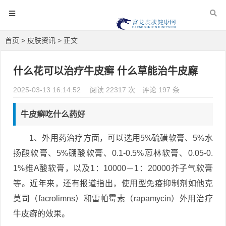
首页
>
皮肤资讯
> 正文
什么花可以治疗牛皮癣 什么草能治牛皮廨
2025-03-13 16:14:52
阅读 22317 次
评论 197 条
牛皮癣吃什么药好
1、外用药治疗方面，可以选用5%硫磺软膏、5%水
扬酸软膏、5%硼酸软膏、0.1-0.5%蒽林软膏、0.05-0.
1%维A酸软膏，以及1：10000－1：20000芥子气软膏
等。近年来，还有报道指出，使用型免疫抑制剂如他克
莫司（facrolimns）和雷帕霉素（rapamycin）外用治疗
牛皮癣的效果。