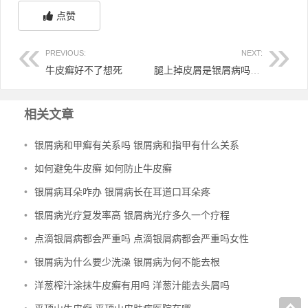
点赞
PREVIOUS:
NEXT:
牛皮癣好不了想死
腿上掉皮屑是银屑病吗 腿上脱皮屑
相关文章
•
银屑病和甲癣有关系吗 银屑病和指甲有什么关系
•
如何避免牛皮癣 如何防止牛皮癣
•
银屑病耳朵咋办 银屑病长在耳道口耳朵疼
•
银屑病光疗复发率高 银屑病光疗多久一个疗程
•
点滴银屑病都会严重吗 点滴银屑病都会严重吗女性
•
银屑病为什么要少洗澡 银屑病为何不能去根
•
洋葱榨汁涂抹牛皮癣有用吗 洋葱汁能去头屑吗