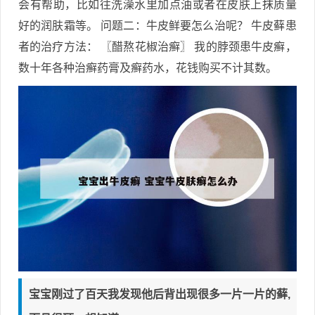
会有帮助，比如往洗澡水里加点油或者在皮肤上抹质量
好的润肤霜等。 问题二：牛皮鲜要怎么治呢？ 牛皮藓患
者的治疗方法： 〖醋熬花椒治癣〗 我的脖颈患牛皮癣，
数十年各种治癣药膏及癣药水，花钱购买不计其数。
宝宝刚过了百天我发现他后背出现很多一片一片的藓,