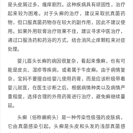
是头皮屑过多，瘙痒剧烈。这种疾病具有顽固性，治疗
起来较为困难。对于头癣的治疗，建议采取抗真菌药
物，但口服真菌药物存在较大的副作用，因此不建议使
用。如果外用软膏治疗效果不佳，建议寻求中医治疗，
通过口服汤药和药浴的方式，结合消风止痒颗粒来对症
处理。
婴儿眉头长癣的病因很复杂，看起来像癣，也有可
能是皮炎、湿疹等疾病，或者属于牛皮癣。由于病情复
杂，宝妈不要擅自给婴儿使用药膏，而是应该积极带着
婴儿就医，在医生诊断之后，根据病情种类以及病情严
重程度，选择合理的外用药膏进行治疗，避免癣继续蔓
延。
头癣（俗称癞痢头）是一种传染性极强的皮肤病，
它由真菌感染引起。头癣是头皮和头发的浅部真菌感