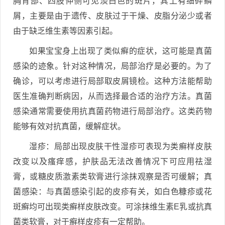
胸背部、四肢伸侧可见淡白色的斑片，其上有细碎鳞
屑，主要是由于遗传、皮肤过于干燥、皮脂分泌少或者
由于缺乏维生素等因素引起。
如果宝宝身上出现了类似癣的症状，这可能是真菌
感染的迹象。针对这种情况，局部治疗是必要的。为了
确诊，可以考虑进行局部取皮屑镜检。这种方法能帮助
医生准确判断病因，从而选择最合适的治疗方法。真菌
感染通常需要使用抗真菌药物进行局部治疗。这类药物
能够有效对抗真菌，缓解症状。
湿疹：局部出现皮肤干性湿疹可表现为类癣样皮肤
改变以及瘙痒感，护肤品无法改善情况下可应用祛湿
膏，或糖皮质激素类软膏进行涂抹观察是否可缓解；真
菌感染：与真菌感染引起的皮疹有关，如白色糠疹或花
斑癣均可出现类癣样皮肤改变。可涂抹维生素E乳或抗真
菌类软膏，对于癣样皮疹有一定帮助。