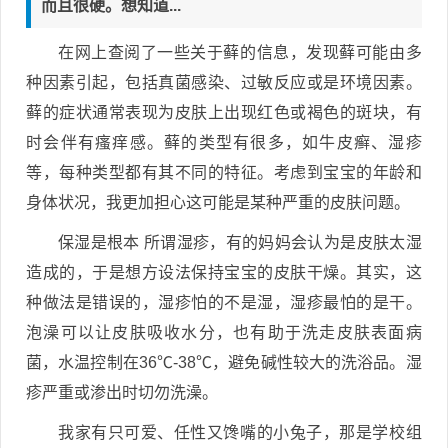
而且很硬。想知道...
在网上查阅了一些关于藓的信息，发现藓可能由多
种因素引起，包括真菌感染、过敏反应或是环境因素。
藓的症状通常表现为皮肤上出现红色或褐色的斑块，有
时会伴有瘙痒感。藓的类型有很多，如牛皮癣、湿疹
等，每种类型都有其不同的特征。考虑到宝宝的年龄和
身体状况，我更加担心这可能是某种严重的皮肤问题。
保湿是根本 所谓湿疹，有的妈妈会认为是皮肤太湿
造成的，于是想方设法保持宝宝的皮肤干燥。其实，这
种做法是错误的，湿疹怕的不是湿，湿疹最怕的是干。
泡澡可以让皮肤吸收水分，也有助于洗走皮肤表面病
菌，水温控制在36℃-38℃，避免碱性较大的洗浴品。湿
疹严重或渗出时切勿洗澡。
我家有只可爱、任性又馋嘴的小兔子，那是学校组