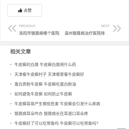
点赞
PREVIOUS:
NEXT:
洛阳市银屑病哪个医院比较好 洛阳治疗银屑病
温州银屑病治疗医院排名 温州好的皮肤病医院
相关文章
•
牛皮癣的白屑 牛皮癣白屑用什么药
•
天津看牛皮癣村子 天津哪里看牛皮癣好
•
蛋白质粉牛皮癣 牛皮癣吃蛋白粉油
•
如何避免牛皮癣 如何防止牛皮癣
•
牛皮癣容易产生哪些危害 牛皮癣会引发什么疾病
•
银屑病耳朵咋办 银屑病长在耳道口耳朵疼
•
牛皮癣好了可以吃带鱼吗 牛皮癣可以吃带鱼吗?