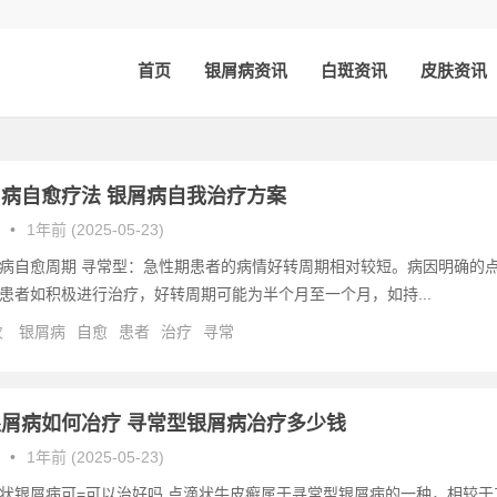
首页
银屑病资讯
白斑资讯
皮肤资讯
病自愈疗法 银屑病自我治疗方案
•
1年前 (2025-05-23)
病自愈周期 寻常型：急性期患者的病情好转周期相对较短。病因明确的
患者如积极进行治疗，好转周期可能为半个月至一个月，如持...
次
银屑病
自愈
患者
治疗
寻常
屑病如何冶疗 寻常型银屑病冶疗多少钱
•
1年前 (2025-05-23)
状银屑病可=可以治好吗 点滴状牛皮癣属于寻常型银屑病的一种，相较于