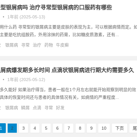
型银屑病吗 治疗寻常型银屑病的口服药有哪些
•
1年前 (2025-05-13)
用什么药 寻常型的银屑病主要是皮肤的表现为主，可以根据病情而定。
主要是吃抗组胺药，外用涂抹的药膏，比如糖皮质激素，还有...
次
银屑病
寻常
治疗
药物
牛皮癣
屑病爆发期多长时间 点滴状银屑病进行期大约需要多久
•
1年前 (2025-05-12)
多久能好 如果治疗得当，患者一般在1个月左右就能开始观察到明显的效
具体的恢复时间还与患者的具体情况有关，如病情的严重程度...
次
银屑病
鳞屑
点滴
寻常
好发
1
2
3
4
5
6
7
8
9
10
下页