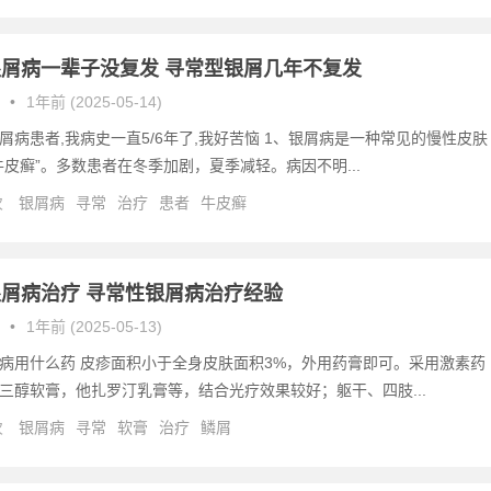
屑病一辈子没复发 寻常型银屑几年不复发
•
1年前 (2025-05-14)
屑病患者,我病史一直5/6年了,我好苦恼 1、银屑病是一种常见的慢性皮肤
牛皮癣”。多数患者在冬季加剧，夏季减轻。病因不明...
次
银屑病
寻常
治疗
患者
牛皮癣
屑病治疗 寻常性银屑病治疗经验
•
1年前 (2025-05-13)
病用什么药 皮疹面积小于全身皮肤面积3%，外用药膏即可。采用激素药
三醇软膏，他扎罗汀乳膏等，结合光疗效果较好；躯干、四肢...
次
银屑病
寻常
软膏
治疗
鳞屑