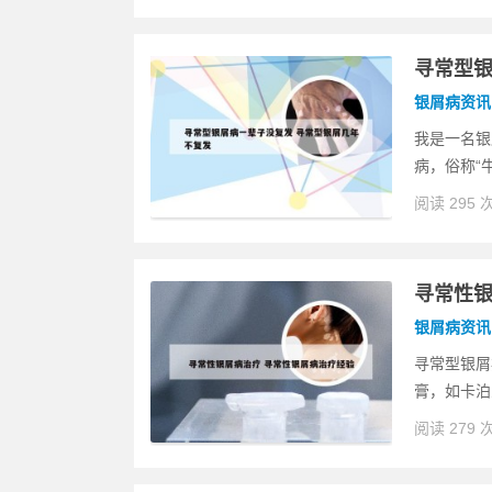
寻常型银
银屑病资讯
我是一名银
病，俗称“
阅读 295 
寻常性银
银屑病资讯
寻常型银屑
膏，如卡泊
阅读 279 