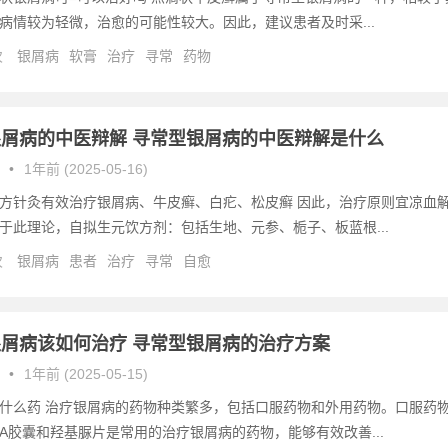
病情较为轻微，治愈的可能性较大。因此，建议患者及时采...
次
银屑病
软膏
治疗
寻常
药物
屑病的中医辩解 寻常型银屑病的中医辩解是什么
•
1年前 (2025-05-16)
方针灸有效治疗银屑病、牛皮癣、白疕、松皮癣 因此，治疗原则宜凉血
于此理论，自拟生元饮方剂：包括生地、元参、栀子、板蓝根...
次
银屑病
患者
治疗
寻常
自愈
屑病该如何治疗 寻常型银屑病的治疗方案
•
1年前 (2025-05-15)
什么药 治疗银屑病的药物种类繁多，包括口服药物和外用药物。口服药
A胶囊和羟基脲片是常用的治疗银屑病的药物，能够有效改善...