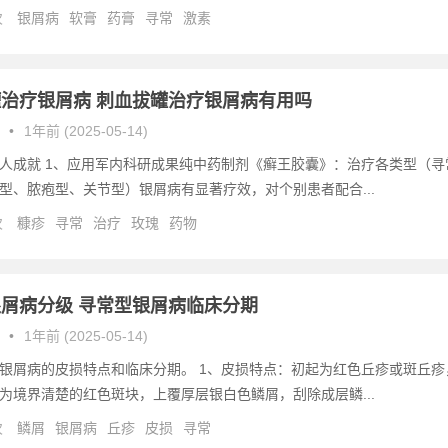
次
银屑病
软膏
药膏
寻常
激素
治疗银屑病 刺血拔罐治疗银屑病有用吗
•
1年前 (2025-05-14)
人成就 1、应用军内科研成果纯中药制剂《癣王胶囊》：治疗各类型（寻
型、脓疱型、关节型）银屑病有显著疗效，对个别患者配合...
次
糠疹
寻常
治疗
玫瑰
药物
屑病分级 寻常型银屑病临床分期
•
1年前 (2025-05-14)
银屑病的皮损特点和临床分期。 1、皮损特点：初起为红色丘疹或斑丘疹
为境界清楚的红色斑块，上覆厚层银白色鳞屑，刮除成层鳞...
次
鳞屑
银屑病
丘疹
皮损
寻常