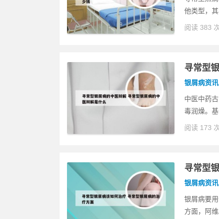
他类型，其
阅读 383 
寻常型银
银屑病资讯
中医中药古
毒润燥。基
阅读 173 
寻常型银
银屑病资讯
银屑病要用
方面，阿维