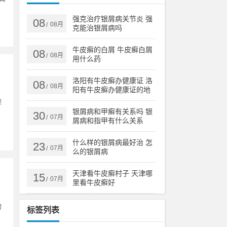
强克治疗银屑病关节炎 强
08
08月
/
克能治银屑病吗
牛皮癣的白屑 牛皮癣白屑
08
08月
/
用什么药
洛阳有牛皮癣办健康证 洛
08
08月
/
阳有牛皮癣办健康证的地
方吗
解
银屑病和甲癣有关系吗 银
30
07月
/
屑病和指甲有什么关系
什么样的银屑病最好治 怎
23
07月
/
么的银屑病
天津看牛皮癣村子 天津哪
15
07月
/
里看牛皮癣好
物
标签列表