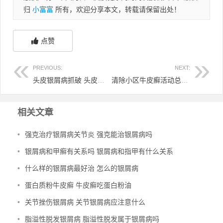
归
小富富
所有，欢迎分享本文，转载请保留出处！
点赞
PREVIOUS:
NEXT:
头皮银屑病抓破 头皮银屑病抓破会留疤吗
清除小区牛皮癣活动总结 清理牛皮癣工作总结
相关文章
•
强克治疗银屑病关节炎 强克能治银屑病吗
•
银屑病和甲癣有关系吗 银屑病和指甲有什么关系
•
什么样的银屑病最好治 怎么的银屑病
•
蛋白质粉牛皮癣 牛皮癣吃蛋白粉油
•
关节挫伤银屑病 关节银屑病应注意什么
•
脂溢性脱发银屑病 脂溢性脱发属于银屑病吗