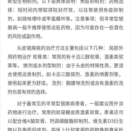
新型生物制剂。以下是具体说明：免疫抑制剂：药物选
择：短时间内想取得较好疗效，以往常使用免疫抑制
剂，如硫唑嘌呤或甲氨蝶呤等。注意事项：但寻常型银
屑病一般不推荐使用这些药物，因为可能存在一些潜在
的风险或副作用。
头皮银屑病的治疗方法主要包括以下几种： 局部外
用药物治疗 软膏类：常用的有卡泊三醇软膏、激素类软
膏等。 擦剂或水剂型制剂：由于头皮的特殊性质，更适
合使用这类制剂，如卡泊三醇搽剂、激素的喷雾剂等，
使用起来更为舒适。 洗剂：酮康唑洗剂或含有激素的洗
剂也是有效的选择。
对于最常见的寻常型银屑病患者，一般建议用外涂
药物进行治疗，常用的就是糖皮质激素软膏。患者还可
以配合维A酸软膏、钙调磷酸酶抑制剂、维生素D3衍生
物以及角质促成剂。临床上比较常用的药物像地塞米松