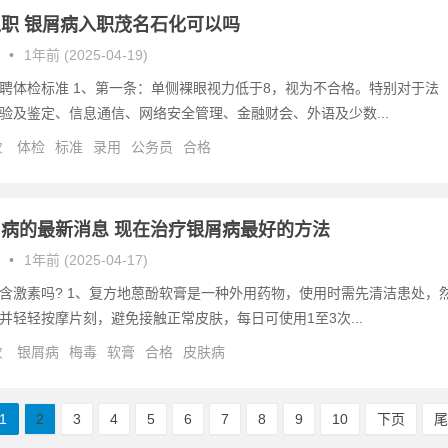
职 银屑病入职茂名石化可以吗
•
1年前 (2025-04-19)
聘体检标准 1、第一条：单侧裸眼视力低于8，视为不合格。特别对于法
验及鉴定、信息通信、网络安全管理、金融财会、外语及少数...
次
体检
标准
录用
公务员
合格
病的最新消息 现在治疗银屑病最好的方法
•
1年前 (2025-04-17)
含激素吗? 1、复方地蒽酚软膏是一种外用药物，使用时需先清洁患处，
并轻轻按摩片刻，避免接触正常皮肤，每日可使用1至3次...
次
银屑病
梅毒
软膏
合格
皮肤病
1
2
3
4
5
6
7
8
9
10
下页