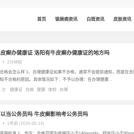
首页
银屑病资讯
白斑资讯
皮肤资讯
皮癣办健康证 洛阳有牛皮癣办健康证的地方吗
•
2分钟前
合格会怎么样 1、办理健康证如果不合格，通常不会提前通知，而是在去
知不合格的原因。具体情况如下：不予以办理：在办理健康...
5 次
健康证
合格
健康
体检
办理
以当公务员吗 牛皮癣影响考公务员吗
•
1年前 (2025-05-14)
录用标准 1、血压：合格范围为收缩压小于140mmHg，舒张压小于90m