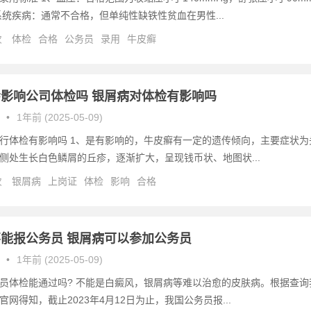
系统疾病：通常不合格，但单纯性缺铁性贫血在男性...
次
体检
合格
公务员
录用
牛皮癣
影响公司体检吗 银屑病对体检有影响吗
•
1年前 (2025-05-09)
行体检有影响吗 1、是有影响的，牛皮癣有一定的遗传倾向，主要症状为
侧处生长白色鳞屑的丘疹，逐渐扩大，呈现钱币状、地图状...
次
银屑病
上岗证
体检
影响
合格
能报公务员 银屑病可以参加公务员
•
1年前 (2025-05-09)
员体检能通过吗? 不能是白癜风，银屑病等难以治愈的皮肤病。根据查询
官网得知，截止2023年4月12日为止，我国公务员报...