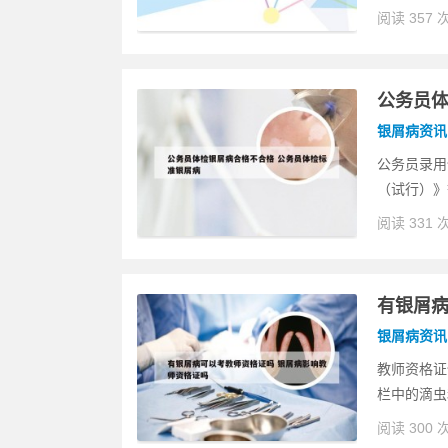
阅读 357 
公务员体
银屑病资讯
公务员录用
（试行）》
阅读 331 
有银屑病
银屑病资讯
教师资格证
栏中的滴虫
阅读 300 