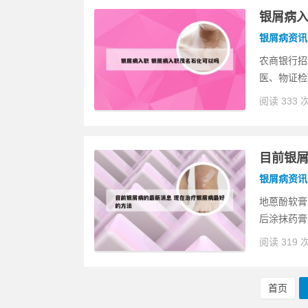
银屑病入
银屑病资讯
农商银行招
医、物证检
阅读 333 
目前银屑
银屑病资讯
地蒽酚软膏
后涂抹药膏
阅读 319 
首页