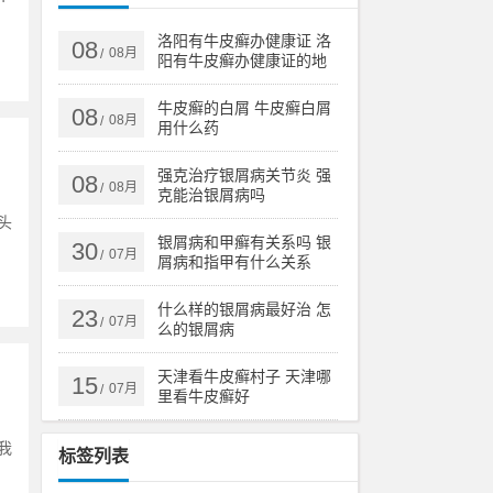
洛阳有牛皮癣办健康证 洛
08
08月
/
阳有牛皮癣办健康证的地
方吗
牛皮癣的白屑 牛皮癣白屑
08
08月
/
用什么药
强克治疗银屑病关节炎 强
08
08月
/
克能治银屑病吗
头
银屑病和甲癣有关系吗 银
30
07月
/
屑病和指甲有什么关系
什么样的银屑病最好治 怎
23
07月
/
么的银屑病
天津看牛皮癣村子 天津哪
15
07月
/
里看牛皮癣好
我
标签列表