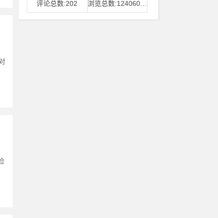
评论总数:202
浏览总数:12406006
对
检