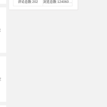
评论总数:202
浏览总数:12406006
成
定