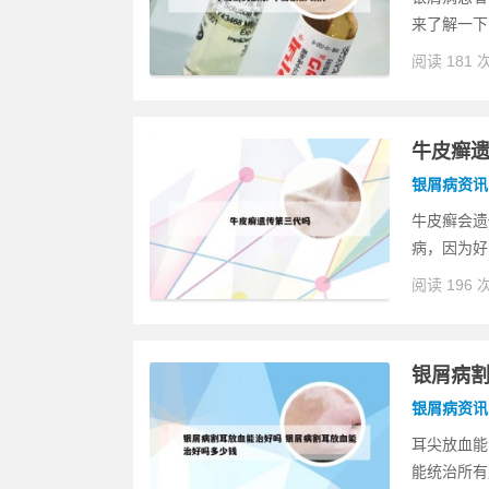
来了解一下
阅读 181 
牛皮癣
银屑病资讯
牛皮癣会遗
病，因为好
阅读 196 
银屑病割
银屑病资讯
耳尖放血能
能统治所有