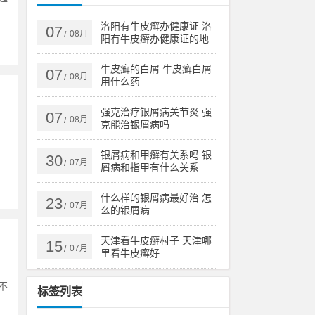
洛阳有牛皮癣办健康证 洛
07
08月
/
阳有牛皮癣办健康证的地
方吗
牛皮癣的白屑 牛皮癣白屑
07
08月
/
用什么药
强克治疗银屑病关节炎 强
07
08月
/
克能治银屑病吗
银屑病和甲癣有关系吗 银
30
07月
/
屑病和指甲有什么关系
什么样的银屑病最好治 怎
23
07月
/
么的银屑病
天津看牛皮癣村子 天津哪
15
07月
/
里看牛皮癣好
不
标签列表