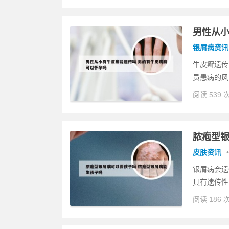
男性从小
银屑病资讯
牛皮癣遗传
员患病的风
阅读 539 
脓疱型银
皮肤资讯
•
银屑病会遗
具有遗传性
阅读 186 