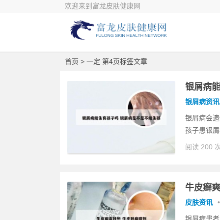
欢迎来到富龙皮肤健康网
首页
> 一定 第4页标签文章
银屑病能
银屑病资讯
银屑病会遗
孩子患银屑
阅读 200 
牛皮癣爽
皮肤资讯
•
银屑病患者