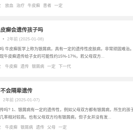
次
放血
治疗
牛皮癣
患者
一定
牛皮癣会遗传孩子吗
•
2年前 (2025-01-08)
吗 牛皮癣医学上称为银屑病，具有一定的遗传性皮肤病，非常顽固难治
现牛皮癣遗传给子女的可能性约15%-17%，若父母双方...
次
牛皮癣
遗传
银屑病
一定
下一代
会不会隔辈遗传
2年前 (2025-01-07)
传吗? 1、银屑病有一定的遗传性，例如父母双方都有银屑病，所生的孩
几率相对较高。也有父母双方均有银屑病，但子女并没有发...
次
牛皮癣
银屑病
遗传
父母
一定