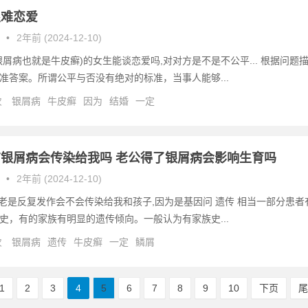
很难恋爱
•
2年前 (2024-12-10)
银屑病也就是牛皮癣)的女生能谈恋爱吗,对对方是不是不公平... 根据问题
准答案。所谓公平与否没有绝对的标准，当事人能够...
次
银屑病
牛皮癣
因为
结婚
一定
银屑病会传染给我吗 老公得了银屑病会影响生育吗
•
2年前 (2024-12-10)
病他老是反复发作会不会传染给我和孩子,因为是基因问 遗传 相当一部分患者
史，有的家族有明显的遗传倾向。一般认为有家族史...
次
银屑病
遗传
牛皮癣
一定
鳞屑
1
2
3
4
5
6
7
8
9
10
下页