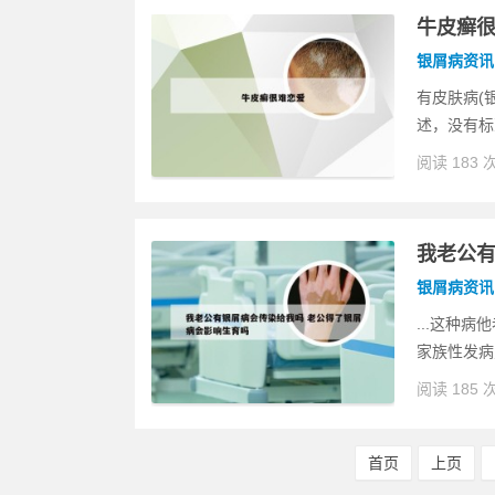
牛皮癣
银屑病资讯
有皮肤病(
述，没有标
阅读 183 
我老公有
银屑病资讯
...这种
家族性发病
阅读 185 
首页
上页