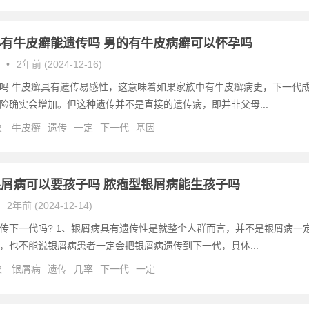
有牛皮癣能遗传吗 男的有牛皮病癣可以怀孕吗
•
2年前 (2024-12-16)
吗 牛皮癣具有遗传易感性，这意味着如果家族中有牛皮癣病史，下一代
险确实会增加。但这种遗传并不是直接的遗传病，即并非父母...
次
牛皮癣
遗传
一定
下一代
基因
屑病可以要孩子吗 脓疱型银屑病能生孩子吗
2年前 (2024-12-14)
传下一代吗? 1、银屑病具有遗传性是就整个人群而言，并不是银屑病一
，也不能说银屑病患者一定会把银屑病遗传到下一代，具体...
次
银屑病
遗传
几率
下一代
一定