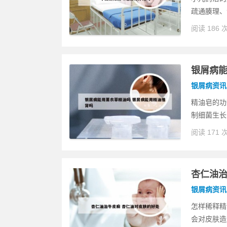
疏通腠理、
阅读 186 
银屑病能
银屑病资讯
精油皂的功
制细菌生长
阅读 171 
杏仁油治
银屑病资讯
怎样稀释精
会对皮肤造