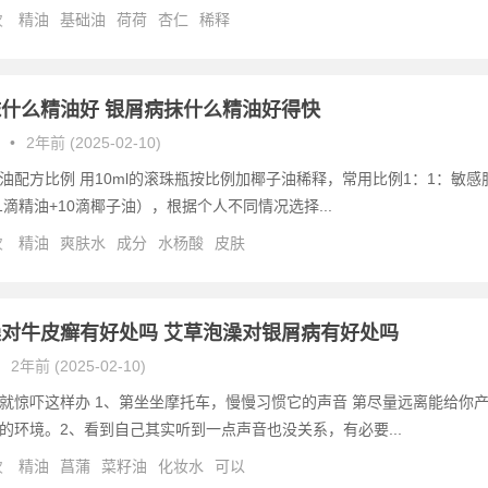
次
精油
基础油
荷荷
杏仁
稀释
什么精油好 银屑病抹什么精油好得快
•
2年前 (2025-02-10)
油配方比例 用10ml的滚珠瓶按比例加椰子油稀释，常用比例1：1：敏感
1滴精油+10滴椰子油），根据个人不同情况选择...
次
精油
爽肤水
成分
水杨酸
皮肤
对牛皮癣有好处吗 艾草泡澡对银屑病有好处吗
2年前 (2025-02-10)
就惊吓这样办 1、第坐坐摩托车，慢慢习惯它的声音 第尽量远离能给你
的环境。2、看到自己其实听到一点声音也没关系，有必要...
次
精油
菖蒲
菜籽油
化妆水
可以