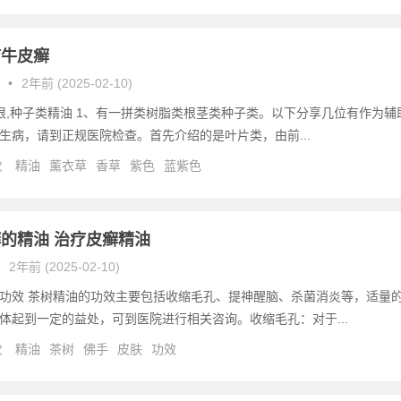
疗牛皮癣
•
2年前 (2025-02-10)
,根,种子类精油 1、有一拼类树脂类根茎类种子类。以下分享几位有作为辅
生病，请到正规医院检查。首先介绍的是叶片类，由前...
次
精油
薰衣草
香草
紫色
蓝紫色
的精油 治疗皮癣精油
2年前 (2025-02-10)
功效 茶树精油的功效主要包括收缩毛孔、提神醒脑、杀菌消炎等，适量
体起到一定的益处，可到医院进行相关咨询。收缩毛孔：对于...
次
精油
茶树
佛手
皮肤
功效