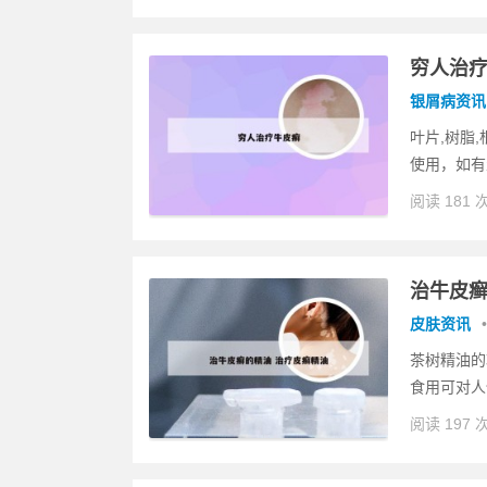
穷人治
银屑病资讯
叶片,树脂
使用，如有
阅读 181 
治牛皮癣
皮肤资讯
•
茶树精油的
食用可对人
阅读 197 