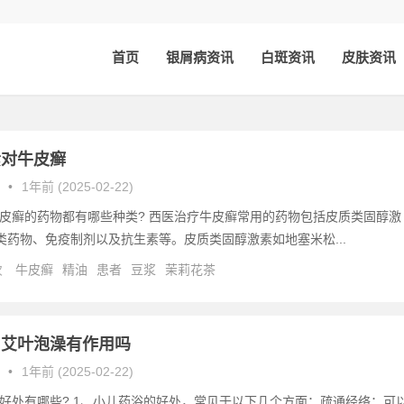
首页
银屑病资讯
白斑资讯
皮肤资讯
素对牛皮癣
•
1年前 (2025-02-22)
皮癣的药物都有哪些种类? 西医治疗牛皮癣常用的药物包括皮质类固醇激
类药物、免疫制剂以及抗生素等。皮质类固醇激素如地塞米松...
次
牛皮癣
精油
患者
豆浆
茉莉花茶
用艾叶泡澡有作用吗
•
1年前 (2025-02-22)
好处有哪些? 1、小儿药浴的好处，常见于以下几个方面：疏通经络：可