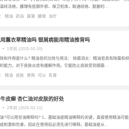
温经活络，腠理有抵御外邪、保卫机体，联通经络、脏腑的...
次
精油
药浴
菖蒲
腠理
治疗
用薰衣草精油吗 银屑病能用精油推背吗
•
1年前 (2025-02-20)
效和作用是什么? 精油皂的功效与用法： 除菌消炎：精油皂具有除菌和
的能力，对于皮肤炎症有缓解作用。它能防止皮肤受到细菌...
次
精油
皮肤
使用
可以
乳膏
牛皮癣 杏仁油对皮肤的好处
•
2年前 (2025-02-11)
油?可以用甘油稀释吗? 1、基础油是精油稀释的关键，直接使用精油可能
成刺激和伤害，因此在使用前必须先进行稀释。基础油是从...