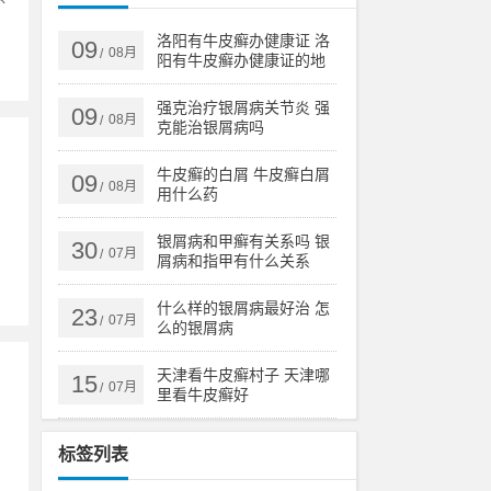
洛阳有牛皮癣办健康证 洛
09
08月
/
阳有牛皮癣办健康证的地
方吗
强克治疗银屑病关节炎 强
09
08月
/
克能治银屑病吗
牛皮癣的白屑 牛皮癣白屑
09
08月
/
用什么药
抑
银屑病和甲癣有关系吗 银
30
07月
/
屑病和指甲有什么关系
什么样的银屑病最好治 怎
23
07月
/
么的银屑病
天津看牛皮癣村子 天津哪
15
07月
/
里看牛皮癣好
标签列表