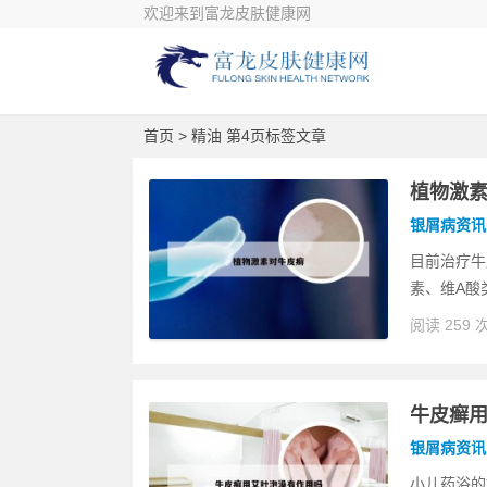
欢迎来到富龙皮肤健康网
首页
> 精油 第4页标签文章
植物激
银屑病资讯
目前治疗牛
素、维A酸
阅读 259 
牛皮癣
银屑病资讯
小儿药浴的