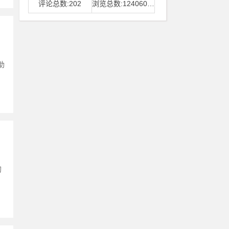
评论总数:202
浏览总数:12406006
助
的