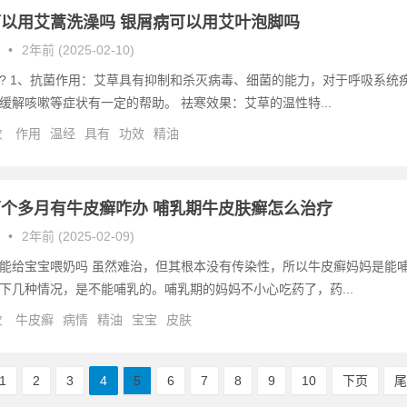
以用艾蒿洗澡吗 银屑病可以用艾叶泡脚吗
•
2年前 (2025-02-10)
? 1、抗菌作用：艾草具有抑制和杀灭病毒、细菌的能力，对于呼吸系统
缓解咳嗽等症状有一定的帮助。 祛寒效果：艾草的温性特...
次
作用
温经
具有
功效
精油
个多月有牛皮癣咋办 哺乳期牛皮肤癣怎么治疗
•
2年前 (2025-02-09)
能给宝宝喂奶吗 虽然难治，但其根本没有传染性，所以牛皮癣妈妈是能
下几种情况，是不能哺乳的。哺乳期的妈妈不小心吃药了，药...
次
牛皮癣
病情
精油
宝宝
皮肤
1
2
3
4
5
6
7
8
9
10
下页