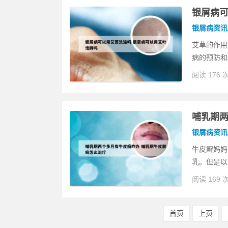
银屑病可
银屑病资讯
艾草的作用
病的预防和
阅读 176 
哺乳期两
银屑病资讯
牛皮癣妈妈
乳。但是以
阅读 169 
首页
上页