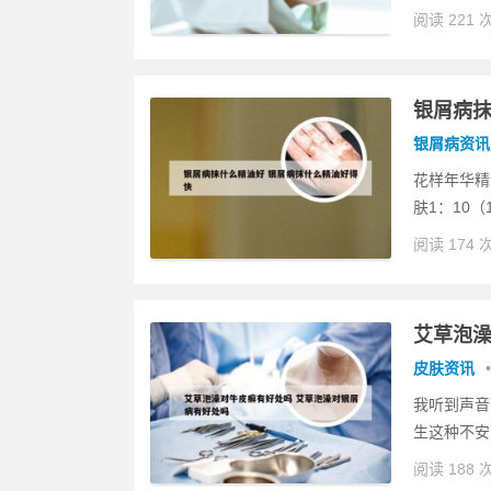
阅读 221 
银屑病抹
银屑病资讯
花样年华精
肤1：10（
阅读 174 
艾草泡澡
皮肤资讯
•
我听到声音
生这种不安
阅读 188 