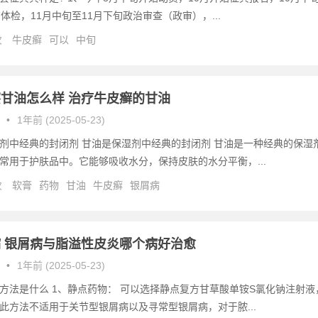
旬体检，11月中旬至11月下旬政治审查（政审），...
次
牛皮癣
可以
中旬
甘油怎么样 治疗牛皮癣的甘油
•
1年前 (2025-05-23)
剂中经典的封闭剂 甘油是保湿剂中经典的封闭剂 甘油是一种经典的保湿
常用于护肤品中。它能够吸收水分，保持皮肤的水分平衡，...
次
软膏
药物
甘油
牛皮癣
银屑病
 银屑病与脂溢性皮炎哪个病好治愈
•
1年前 (2025-05-23)
方法是什么 1、静点药物： 可以选择静点复方甘草酸单铵S氯化钠注射液
此方法不适用于关节型银屑病以及寻常型银屑病，对于脓...