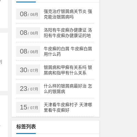
强克治疗银屑病关节炎 强
08
08月
/
克能治银屑病吗
洛阳有牛皮癣办健康证 洛
08
08月
/
阳有牛皮癣办健康证的地
方吗
牛皮癣的白屑 牛皮癣白屑
08
08月
/
用什么药
剂
银屑病和甲癣有关系吗 银
30
07月
/
屑病和指甲有什么关系
什么样的银屑病最好治 怎
23
07月
/
么的银屑病
天津看牛皮癣村子 天津哪
15
07月
/
里看牛皮癣好
，
标签列表