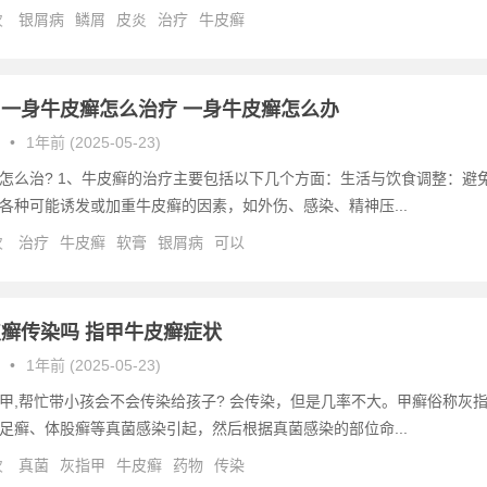
次
银屑病
鳞屑
皮炎
治疗
牛皮癣
一身牛皮癣怎么治疗 一身牛皮癣怎么办
•
1年前 (2025-05-23)
怎么治? 1、牛皮癣的治疗主要包括以下几个方面：生活与饮食调整：避
各种可能诱发或加重牛皮癣的因素，如外伤、感染、精神压...
次
治疗
牛皮癣
软膏
银屑病
可以
癣传染吗 指甲牛皮癣症状
•
1年前 (2025-05-23)
甲,帮忙带小孩会不会传染给孩子? 会传染，但是几率不大。甲癣俗称灰
足癣、体股癣等真菌感染引起，然后根据真菌感染的部位命...
次
真菌
灰指甲
牛皮癣
药物
传染