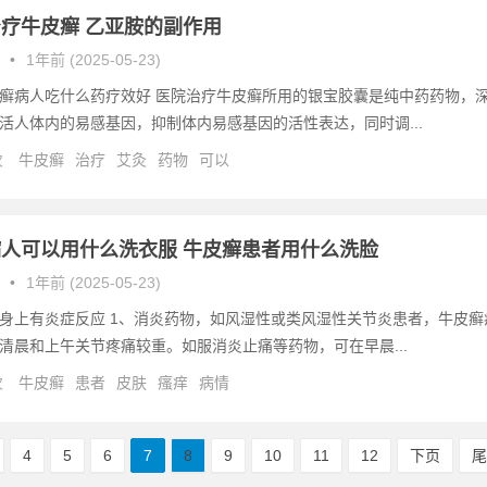
疗牛皮癣 乙亚胺的副作用
•
1年前 (2025-05-23)
癣病人吃什么药疗效好 医院治疗牛皮癣所用的银宝胶囊是纯中药药物，
活人体内的易感基因，抑制体内易感基因的活性表达，同时调...
次
牛皮癣
治疗
艾灸
药物
可以
人可以用什么洗衣服 牛皮癣患者用什么洗脸
•
1年前 (2025-05-23)
身上有炎症反应 1、消炎药物，如风湿性或类风湿性关节炎患者，牛皮癣
清晨和上午关节疼痛较重。如服消炎止痛等药物，可在早晨...
次
牛皮癣
患者
皮肤
瘙痒
病情
4
5
6
7
8
9
10
11
12
下页