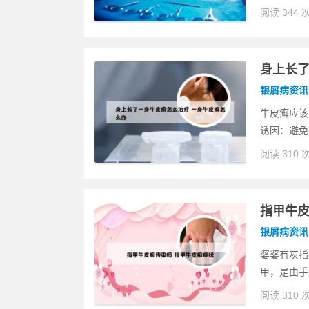
阅读 344 
身上长了
银屑病资讯
牛皮癣应该
诱因：避免
阅读 310 
指甲牛皮
银屑病资讯
婆婆有灰指
甲，是由手
阅读 310 