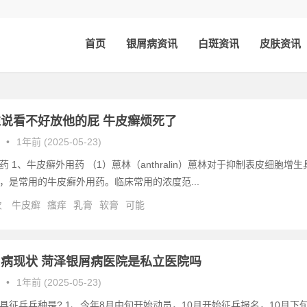
首页
银屑病资讯
白斑资讯
皮肤资讯
说看不好放他的屁 牛皮癣烦死了
•
1年前 (2025-05-23)
 1、牛皮癣外用药 （1）蒽林（anthralin）蒽林对于抑制表皮细胞增生
，是常用的牛皮癣外用药。临床常用的浓度范...
次
牛皮癣
瘙痒
乳膏
软膏
可能
病现状 菏泽银屑病医院是私立医院吗
•
1年前 (2025-05-23)
县征兵兵种是? 1、今年8月中旬开始动员，10月开始征兵报名，10月下