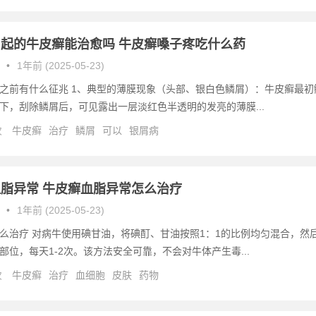
起的牛皮癣能治愈吗 牛皮癣嗓子疼吃什么药
•
1年前 (2025-05-23)
之前有什么征兆 1、典型的薄膜现象（头部、银白色鳞屑）：牛皮癣最初
下，刮除鳞屑后，可见露出一层淡红色半透明的发亮的薄膜...
次
牛皮癣
治疗
鳞屑
可以
银屑病
脂异常 牛皮癣血脂异常怎么治疗
•
1年前 (2025-05-23)
么治疗 对病牛使用碘甘油，将碘酊、甘油按照1：1的比例均匀混合，然
部位，每天1-2次。该方法安全可靠，不会对牛体产生毒...
次
牛皮癣
治疗
血细胞
皮肤
药物