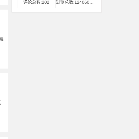
评论总数:202
浏览总数:12406006
鳞
后