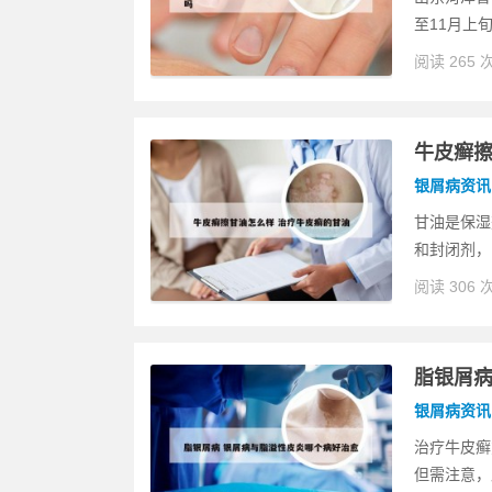
至11月上
阅读 265 
牛皮癣擦
银屑病资讯
甘油是保湿
和封闭剂，
阅读 306 
脂银屑病
银屑病资讯
治疗牛皮癣
但需注意，