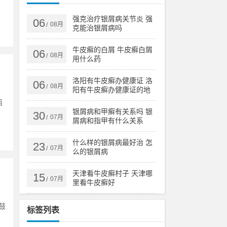
强克治疗银屑病关节炎 强
06
08月
/
克能治银屑病吗
牛皮癣的白屑 牛皮癣白屑
06
08月
/
用什么药
洛阳有牛皮癣办健康证 洛
06
08月
/
阳有牛皮癣办健康证的地
方吗
西
银屑病和甲癣有关系吗 银
30
07月
/
屑病和指甲有什么关系
什么样的银屑病最好治 怎
23
07月
/
么的银屑病
天津看牛皮癣村子 天津哪
15
07月
/
里看牛皮癣好
鼓
标签列表