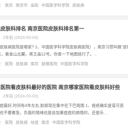
次
南京
南京市
庙街
中国医学科学院
皮肤病
皮肤科排名 南京医院皮肤科排名第一
2年前 (2024-03-04)
皮肤病医院是哪家? 1、中国医学科学院皮肤病医院），南京习惯叫做“皮
东，紫金山北麓，蒋王庙12号。你查一下地图就行了。...
次
医院
皮肤病
南京
鼓楼医院
中国医学科学院
医院看皮肤科最好的医院 南京哪家医院看皮肤科好些
2年前 (2024-03-03)
痘最好,时间有4年左右,脸部现在集中在下巴周围 1、痤疮确实是蛮可恶
也不要着急，负面的情绪也是会加重痘痘的病情的，还是乐...
次
医院
皮肤病
祛痘
南京
中国医学科学院