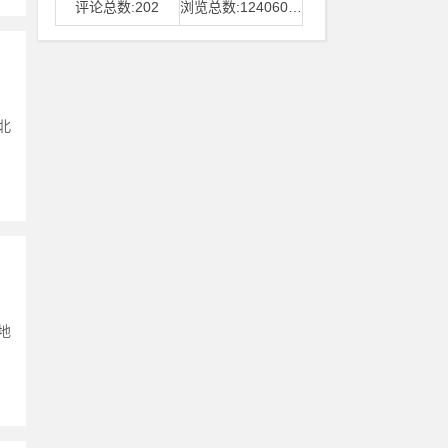
评论总数:202
浏览总数:12406006
北
地