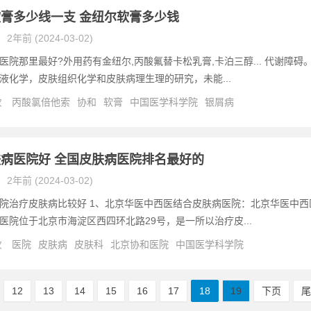
膏多少线一支 金纽尔软膏多少钱
2年前 (2024-03-02)
医院那里最好?外用药有金纽尔,丙酸氟替卡松乳膏,卡泊三醇... 代谢障碍
液化学，皮肤组织化学和皮肤病理生理的研究，未能...
次
丙酸氯倍他索
协和
软膏
中国医学科学院
银屑病
病医院好 全国皮肤病医院排名最好的
2年前 (2024-03-02)
院治疗皮肤病比较好 1、北京华医中西医结合皮肤病医院：北京华医中西
医院位于北京市海淀区西四环北路29号，是一所以治疗皮...
次
医院
皮肤病
皮肤科
北京协和医院
中国医学科学院
12
13
14
15
16
17
18
19
下页