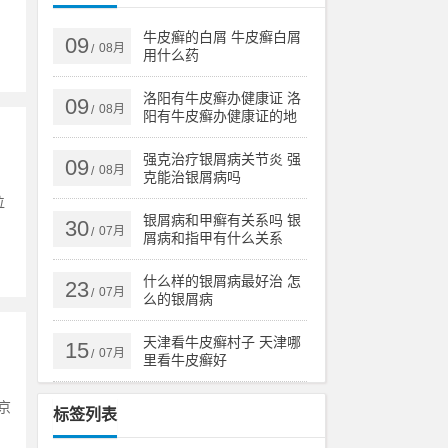
牛皮癣的白屑 牛皮癣白屑
09
08月
/
用什么药
洛阳有牛皮癣办健康证 洛
09
08月
/
阳有牛皮癣办健康证的地
方吗
强克治疗银屑病关节炎 强
09
08月
/
克能治银屑病吗
位
银屑病和甲癣有关系吗 银
30
07月
/
屑病和指甲有什么关系
什么样的银屑病最好治 怎
23
07月
/
么的银屑病
天津看牛皮癣村子 天津哪
15
07月
/
里看牛皮癣好
京
标签列表