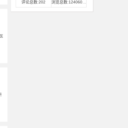
评论总数:202
浏览总数:12406006
医
研