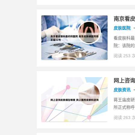
南京看皮
皮肤医院
•
看皮肤科最
院：该院的
阅读 253 
网上咨询
皮肤资讯
•
蒋王庙皮研所
所正式称呼
阅读 263 