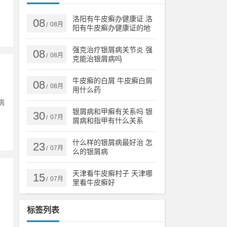
洛阳有牛皮癣办健康证 洛
08
08月
/
阳有牛皮癣办健康证的地
方吗
强克治疗银屑病关节炎 强
08
08月
/
克能治银屑病吗
牛皮癣的白屑 牛皮癣白屑
08
08月
/
用什么药
病
银屑病和甲癣有关系吗 银
30
07月
/
屑病和指甲有什么关系
什么样的银屑病最好治 怎
23
07月
/
么的银屑病
天津看牛皮癣村子 天津哪
15
07月
/
里看牛皮癣好
，
标签列表