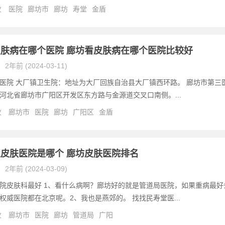
次
医院
廊坊市
廊坊
寿堂
金盾
肤病在哪个医院 廊坊看皮肤病在哪个医院比较好
2年前 (2024-03-11)
医院 大厂镇卫生院：地址为大厂回族自治县大厂镇西环路。 廊坊市第三
河北省廊坊市广阳区开发区东方路与金源道交叉口南侧。...
次
廊坊市
医院
廊坊
广阳区
金盾
皮肤医院是哪个 廊坊皮肤医院排名
2年前 (2024-03-09)
院皮肤科最好 1、看什么病啊？廊坊好的就是管道局医院，如果重病最好
权威医院都在北京呢。2、我也是燕郊的。 找找民寿堂医...
次
廊坊市
医院
廊坊
管道局
广阳