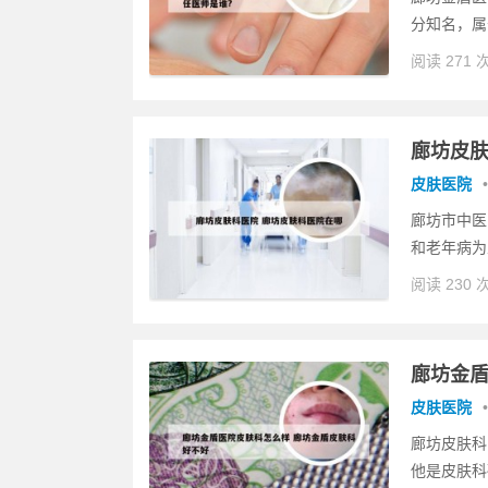
分知名，属
阅读 271 
廊坊皮肤
皮肤医院
•
廊坊市中医
和老年病为
阅读 230 
廊坊金盾
皮肤医院
•
廊坊皮肤科
他是皮肤科