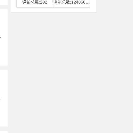
评论总数:202
浏览总数:12406006
等
规