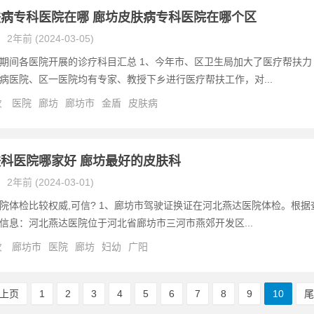
病专科医院在哪 廊坊皮肤病专科医院在哪个区
2年前 (2024-03-05)
期间各医院开展的诊疗科目汇总 1、今年市、区卫生局加大了医疗帮扶力
病医院、区一医院均有专家、教授下乡进行医疗帮扶工作，对...
次
医院
廊坊
廊坊市
金盾
皮肤病
科医院哪家好 廊坊最好的皮肤科
2年前 (2024-03-01)
院体检比较权威,可信? 1、廊坊市驾驶证换证在河北燕达医院体检。根据
信息：河北燕达医院位于河北省廊坊市三河市燕郊开发区...
次
廊坊市
医院
廊坊
妇幼
广阳
上页
1
2
3
4
5
6
7
8
9
10