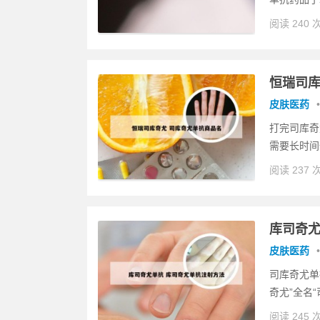
阅读 240 
恒瑞司库
皮肤医药
•
打完司库奇
需要长时间
阅读 237 
库司奇尤
皮肤医药
•
司库奇尤单
奇尤”全名“
阅读 245 