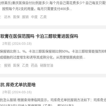
(修美乐)重庆医保自付比例是多少,每个月自己需花费多少? 自己每支只需
，按照每个月2支的用量，每月只需要支付400多...
次
达木
医保
报销
中度
乙类
软膏在医保范围吗 卡泊三醇软膏进医保吗
2年前 (2024-03-18)
保报销比例 1、%。卡泊三醇医保报销比例50%。卡泊三醇软膏能强烈抑
成细胞的过度增生和诱导其成熟分化，从而使银屑病皮损...
次
报销
医保
乙类
药品
硝酸甘油
抗 库奇尤单抗是啥
2年前 (2024-03-16)
抗怎么报销 根据查询律临网显示，司库奇尤单抗报销方法如下：司库奇
021年3月1日纳入医保报销（乙类），即2021年3...