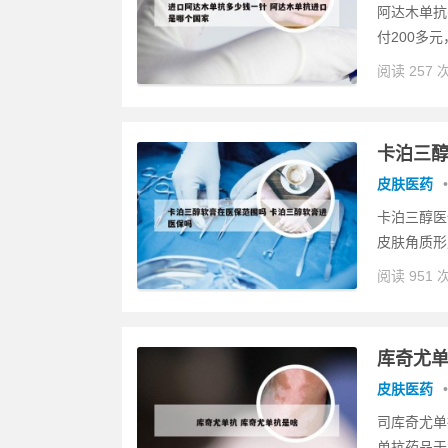
阿达木单抗
付200多元
阅读 257 
卡泊三醇
皮肤医药
•
卡泊三醇医
皮肤角质形
阅读 951 
库奇尤单
皮肤医药
•
司库奇尤单
单抗药品于2