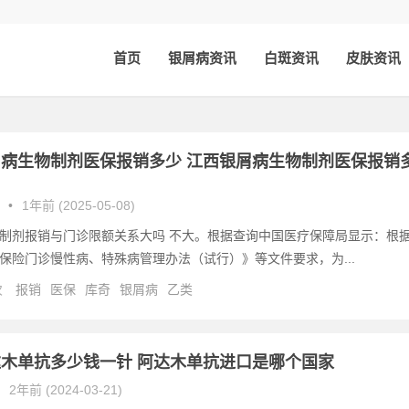
首页
银屑病资讯
白斑资讯
皮肤资讯
病生物制剂医保报销多少 江西银屑病生物制剂医保报销
•
1年前 (2025-05-08)
制剂报销与门诊限额关系大吗 不大。根据查询中国医疗保障局显示：根
保险门诊慢性病、特殊病管理办法（试行）》等文件要求，为...
次
报销
医保
库奇
银屑病
乙类
木单抗多少钱一针 阿达木单抗进口是哪个国家
2年前 (2024-03-21)