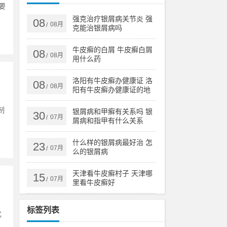
要
强克治疗银屑病关节炎 强
08
08月
/
克能治银屑病吗
牛皮癣的白屑 牛皮癣白屑
08
08月
/
用什么药
洛阳有牛皮癣办健康证 洛
08
08月
/
阳有牛皮癣办健康证的地
方吗
制
银屑病和甲癣有关系吗 银
30
07月
/
屑病和指甲有什么关系
什么样的银屑病最好治 怎
23
07月
/
么的银屑病
天津看牛皮癣村子 天津哪
15
07月
/
里看牛皮癣好
标签列表
尤