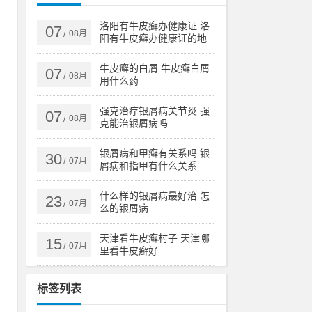
遗
子
洛阳有牛皮癣办健康证 洛
07
08月
/
阳有牛皮癣办健康证的地
方吗
牛皮癣的白屑 牛皮癣白屑
07
08月
/
用什么药
泛
战
强克治疗银屑病关节炎 强
07
08月
/
克能治银屑病吗
银屑病和甲癣有关系吗 银
30
07月
/
屑病和指甲有什么关系
什么样的银屑病最好治 怎
23
07月
/
么的银屑病
天津看牛皮癣村子 天津哪
15
07月
/
里看牛皮癣好
标签列表