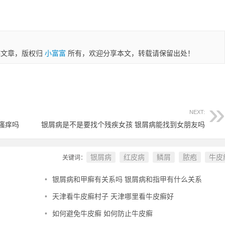
稿文章，版权归
小富富
所有，欢迎分享本文，转载请保留出处！
NEXT:
瘙痒吗
银屑病是不是要找个残疾女孩 银屑病能找到女朋友吗
银屑病
红皮病
鳞屑
脓疱
牛皮
关键词：
•
银屑病和甲癣有关系吗 银屑病和指甲有什么关系
•
天津看牛皮癣村子 天津哪里看牛皮癣好
•
如何避免牛皮癣 如何防止牛皮癣