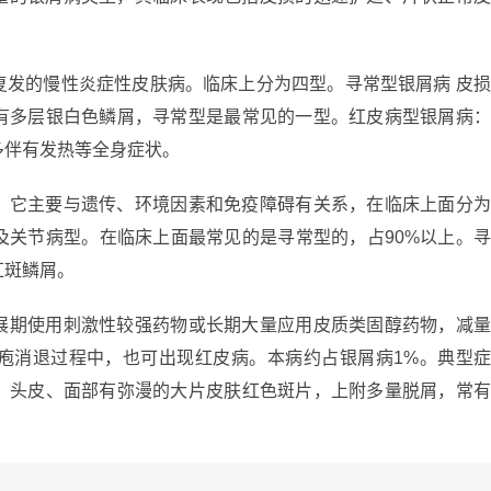
复发的慢性炎症性皮肤病。临床上分为四型。寻常型银屑病 皮
有多层银白色鳞屑，寻常型是最常见的一型。红皮病型银屑病
多伴有发热等全身症状。
，它主要与遗传、环境因素和免疫障碍有关系，在临床上面分
及关节病型。在临床上面最常见的是寻常型的，占90%以上。
红斑鳞屑。
展期使用刺激性较强药物或长期大量应用皮质类固醇药物，减
疱消退过程中，也可出现红皮病。本病约占银屑病1%。典型
、头皮、面部有弥漫的大片皮肤红色斑片，上附多量脱屑，常