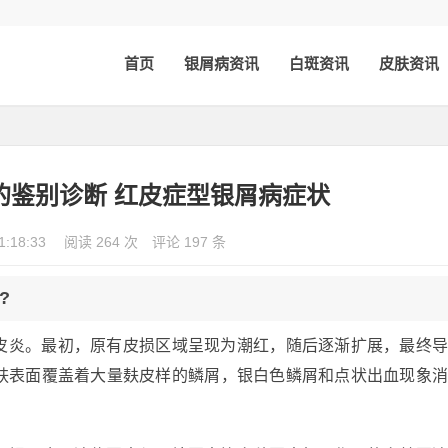
首页
银屑病资讯
白斑资讯
皮肤资讯
的鉴别诊断 红皮症型银屑病症状
1:18:33
阅读 264 次
评论 197 条
?
皮炎。最初，原有皮损区域呈现为潮红，随后逐渐扩展，最终
肤表面覆盖着大量麸皮样的鳞屑，银白色鳞屑和点状出血现象