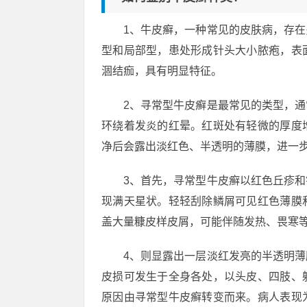
1、牛皮癣，一种常见的皮肤病，存
型和局部型，患处形成针头大小脓疱，表
涸结痂，具有明显特征。
2、寻常型牛皮癣是最常见的类型，
环绕着发炎的红晕。红斑处有轻微的厚度
净后会露出淡红色、半透明的薄膜，进一步刮
3、首先，寻常型牛皮癣以红色丘疹
现满天星状。轻轻刮除鳞屑可见红色薄膜
盖大量糠皮样皮屑，可能伴随发热、畏寒
4、则显露出一层淡红发亮的半透明
皮损可发生于全身各处，以头皮、四肢、
原因由寻常型牛皮癣转变而来。病人表现