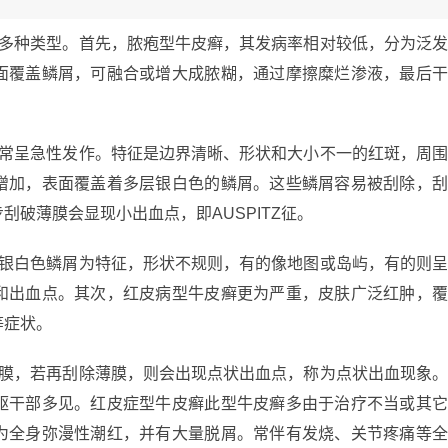
在多种类型。首先，脓疱型牛皮癣，其发病率相对较低，分为泛
面覆盖鳞屑，可融合或增大成脓糊，通过摩擦糜烂渗液，最后
通常呈急性发作。特征是边界清晰、形状和大小不一的红斑，周
增加，表面覆盖着多层银白色的鳞屑。这些鳞屑容易被刮除，
破薄膜会显现小出血点，即AUSPITZ征。
和银白色鳞屑为特征，形状不规则，有的像地图或岛屿，有的则
和出血点。其次，红皮病型牛皮癣更为严重，皮肤广泛红肿，
等症状。
薄膜，若再刮除薄膜，则会出现点状出血点，称为点状出血现象
躯干部多见。红皮症型牛皮癣此型牛皮癣多由于治疗不当或其
为全身弥漫性潮红，并有大量脱屑。常伴有发烧、关节疼痛等