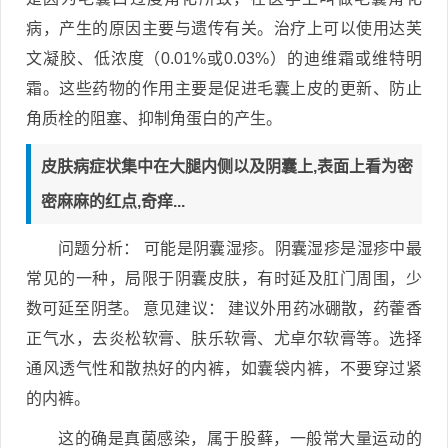
病，产生的原因主要与遗传有关。治疗上可以使用达芙
文凝胶、低浓度（0.01%或0.03%）的迪维霜或维特明
霜。这些药物的作用主要是促进毛囊上皮的更新、防止
角质栓的阻塞、抑制角蛋白的产生。
皮肤病症状集中在大腿内侧以及阴囊上,表面上看为密
密麻麻的红点,奇痒...
问题分析： 可能是阴囊湿疹。阴囊湿疹是湿疹中最
常见的一种，局限于阴囊皮肤，有时延及肛门周围，少
数可延至阴茎。 意见建议： 建议外用药冰硼散，药藿香
正气水，去炎松软膏、肤乐软膏、尤卓尔软膏等。选择
通风透气性和散热好的内裤，如囊袋内裤，不要穿过紧
的内裤。
这的确是真菌感染，属于股藓，一般常大量运动的