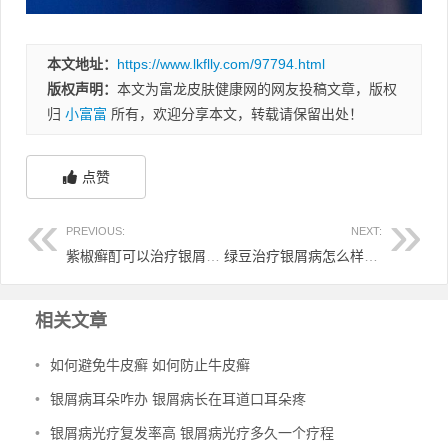
本文地址：
https://www.lkflly.com/97794.html
版权声明：
本文为富龙皮肤健康网的网友投稿文章，版权
归
小富富
所有，欢迎分享本文，转载请保留出处！
点赞
PREVIOUS:
NEXT:
紫椒癣酊可以治疗银屑病吗 紫椒癣酊可以治银屑病吗?有没有激素
绿豆治疗银屑病怎么样 绿豆治好了我的银屑病
相关文章
•
如何避免牛皮癣 如何防止牛皮癣
•
银屑病耳朵咋办 银屑病长在耳道口耳朵疼
•
银屑病光疗复发率高 银屑病光疗多久一个疗程