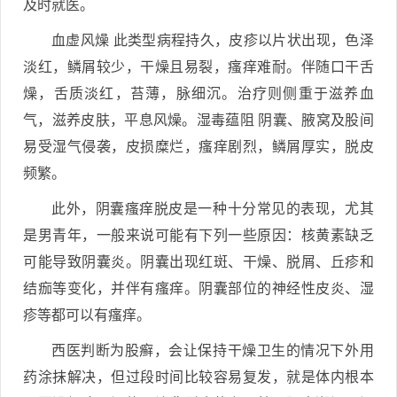
及时就医。
血虚风燥 此类型病程持久，皮疹以片状出现，色泽
淡红，鳞屑较少，干燥且易裂，瘙痒难耐。伴随口干舌
燥，舌质淡红，苔薄，脉细沉。治疗则侧重于滋养血
气，滋养皮肤，平息风燥。湿毒蕴阻 阴囊、腋窝及股间
易受湿气侵袭，皮损糜烂，瘙痒剧烈，鳞屑厚实，脱皮
频繁。
此外，阴囊瘙痒脱皮是一种十分常见的表现，尤其
是男青年，一般来说可能有下列一些原因：核黄素缺乏
可能导致阴囊炎。阴囊出现红斑、干燥、脱屑、丘疹和
结痂等变化，并伴有瘙痒。阴囊部位的神经性皮炎、湿
疹等都可以有瘙痒。
西医判断为股癣，会让保持干燥卫生的情况下外用
药涂抹解决，但过段时间比较容易复发，就是体内根本