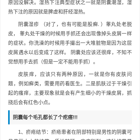
原因没解决。湿热下注典型症状之一就是阴囊潮湿，湿
热下注的原因就是脾虚和肝经湿热。
阴囊湿疹 （对了，也有可能是股癣. ）睾丸处老脱
皮， 睾丸处干燥的时候用手抓还会出现像掉头皮屑一样
的症状。你洗澡的时候用手撮出一大堆脏物是因为这层
皮屑遇水以后变成了这样。 阴囊处应该还很痒，不知不
觉想用手去抓（但是一定不能用手抓）。
皮肤痒，应该只有两种原因，一就是你有皮肤问
题，例如癣类，需要用药看医生。二是肌肤过于干燥引
起的瘙痒，主要现象就是会有产生细小的干燥皮屑，抓
挠后会有红色小点。
阴囊每个毛孔都长了个疙瘩!!!
1、疥疮结节：疥疮患者在阴部特别是男性的阴囊可