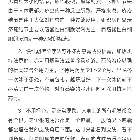
见黄豆大小的结节，质地较硬，瘙痒剧烈，这种结节是
由于人体局部对疥虫的一种反应所致。严格来说，疥疮
结节是由于人体对疥虫的一种过敏反应，组织病理显示
疥疮结节主要以嗜酸性白细胞浸润为主，而嗜酸性白细
胞的浸润是一种过敏的标志。
2、慢性期传统疗法可外搽青黛膏或皮枯膏，加热烘
疗法更好，亦可用烟熏法或苦参汤药浴。西药治疗以强
的松类软膏外用为主，坚持用药至少1～2个月，早晚各
一次涂于患处，不需包扎，越薄越好，下一次涂药前不
必清除前一次药物，对有感染的湿疹用时可涂用抗菌性
药膏。
3、不用担心。是正常现象。人身上的所有毛发都会
有个根。这个根的底部都是一个包囊。一般情况下包囊
都会埋在我的皮肤角层下面。这时只能看到皮肤。看不
到角囊。但是阴囊的皮肤很软，表面的皮肤角质不足以