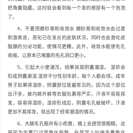
把角囊隐藏。这时就会看到每一个发的根部有一个泡泡
了。
4、不要用磨砂膏和收敛水 磨砂膏和收敛水会过度
刺激表皮，恶化已在发炎的皮肤状况，同时也会激化皮
脂腺的分泌功能，使情况更糟。此外，收敛水能使毛孔
收缩，让原本已堵塞的毛孔洞口更小。
5、引起大小便溏泻。结果就是阴囊潮湿。 湿疹会
形成阴囊潮湿 湿疹不分性别年龄，每个人都会得。成年
男子如果得湿疹，阴囊部位是最常见的。因为这个部位
出汗多，被内裤外裤等衣服包裹得严实，汗液不容易挥
发，容易得湿疹。湿疹形成后，阴囊毛孔被破坏，汗液
更加不易挥发，就出现了经常潮湿的情况。
6、大腿毛孔粗并有小疙瘩，摸上去感觉很粗糙，这
是因为毛囊口过度角化所致，在医学上叫做毛囊角化