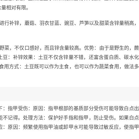
含量相对有限。
用进行补锌，蘑菇、羽衣甘蓝、豌豆、芦笋以及甜菜含锌量稍高
的野菜，不仅口感好，而且锌含量较高。优势：由于是野生的，
土豆：补锌效果：土豆不仅含锌量不错，还富含蛋白质、碳水
。食用方式：土豆既可以作为主食，也可以作为蔬菜食用，做法
下：指甲受伤：原因：指甲根部的基质部分受伤可能导致白点
能不记得。处理方法：保护好手指和指甲，防止受伤。如果白
应：原因：频繁使用指甲油或卸甲水可能导致过敏反应，使指