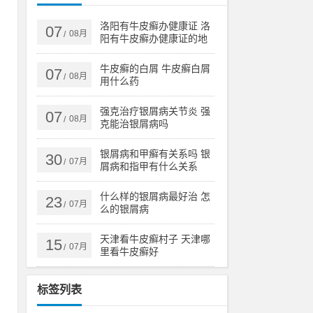
两
甲
洛阳有牛皮癣办健康证 洛
07
08月
/
阳有牛皮癣办健康证的地
方吗
牛皮癣的白屑 牛皮癣白屑
07
08月
/
用什么药
损
这
强克治疗银屑病关节炎 强
07
08月
/
克能治银屑病吗
银屑病和甲癣有关系吗 银
30
较
07月
/
屑病和指甲有什么关系
和
什么样的银屑病最好治 怎
23
07月
/
么的银屑病
本
天津看牛皮癣村子 天津哪
15
07月
/
里看牛皮癣好
造
于
标签列表