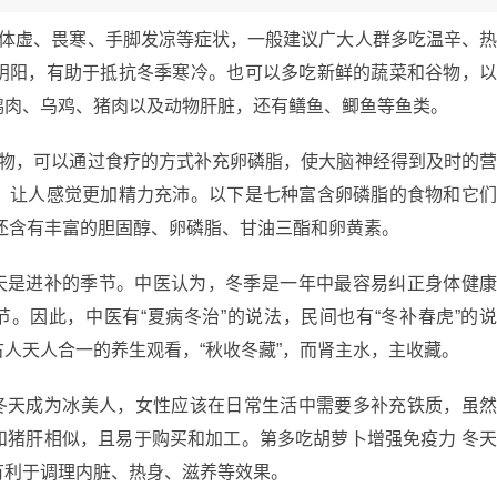
现体虚、畏寒、手脚发凉等症状，一般建议广大人群多吃温辛、
阴阳，有助于抵抗冬季寒冷。也可以多吃新鲜的蔬菜和谷物，
鹅肉、乌鸡、猪肉以及动物肝脏，还有鳝鱼、鲫鱼等鱼类。
食物，可以通过食疗的方式补充卵磷脂，使大脑神经得到及时的
，让人感觉更加精力充沛。以下是七种富含卵磷脂的食物和它
还含有丰富的胆固醇、卵磷脂、甘油三酯和卵黄素。
冬天是进补的季节。中医认为，冬季是一年中最容易纠正身体健
节。因此，中医有“夏病冬治”的说法，民间也有“冬补春虎”的
人天人合一的养生观看，“秋收冬藏”，而肾主水，主收藏。
在冬天成为冰美人，女性应该在日常生活中需要多补充铁质，虽
和猪肝相似，且易于购买和加工。第多吃胡萝卜增强免疫力 冬
有利于调理内脏、热身、滋养等效果。