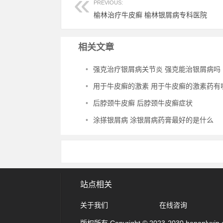
PREVIOUS:
榆林治疗牛皮癣 榆林银屑病专科医院
相关文章
•
强克治疗银屑病关节炎 强克能治银屑病吗
•
用于牛皮癣的激素 用于牛皮癣的激素药有
•
后脖颈牛皮癣 后脖颈牛皮癣症状
•
涂搽银屑病 涂银屑病药膏最好的是什么
站点相关
关于我们
在线咨询