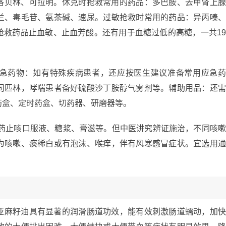
洛贝林、可拉明。休克时抢救常用的药品：多巴胺、去甲肾上
兰、毒毛苷、氨茶碱、速尿。过敏抢救时常用的药品：异丙嗪
抢救药品止血敏、止血芳酸。还有用于血糖过低的高糖，一共1
急药物：如有特殊疾病患者，还应按医生建议准备常用应急
司匹林，哮喘患者备好硫酸沙丁胺醇气雾剂等。辅助用品：还
药盒、定时药盒、切药器、研磨器等。
中药止咳口服液、糖浆、膏滋等。但中医讲究辨证施治，不同咳
为咳嗽、痰稀白或有泡沫、喉痒，伴有风寒感冒症状。宜选用
亚麻籽油具有显著的润滑肠道功效，能有效刺激肠道蠕动，加