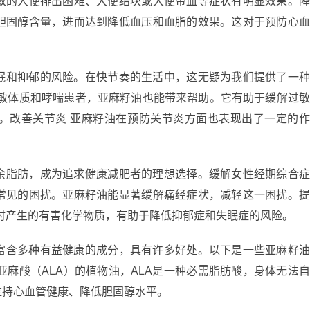
致的大便排出困难、大便结块或大便带血等症状有明显效果。
胆固醇含量，进而达到降低血压和血脂的效果。这对于预防心
眠和抑郁的风险。在快节奏的生活中，这无疑为我们提供了一
过敏体质和哮喘患者，亚麻籽油也能带来帮助。它有助于缓解过
。改善关节炎 亚麻籽油在预防关节炎方面也表现出了一定的
余脂肪，成为追求健康减肥者的理想选择。缓解女性经期综合
常见的困扰。亚麻籽油能显著缓解痛经症状，减轻这一困扰。
时产生的有害化学物质，有助于降低抑郁症和失眠症的风险。
富含多种有益健康的成分，具有许多好处。以下是一些亚麻籽
亚麻酸（ALA）的植物油，ALA是一种必需脂肪酸，身体无法
维持心血管健康、降低胆固醇水平。