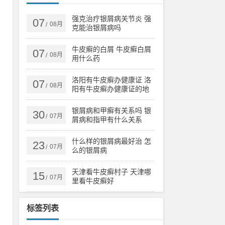
强克治疗银屑病关节炎 强
07
08月
/
克能治银屑病吗
酒
牛皮癣的白屑 牛皮癣白屑
07
08月
/
用什么药
原
洛阳有牛皮癣办健康证 洛
07
08月
/
阳有牛皮癣办健康证的地
方吗
、
银屑病和甲癣有关系吗 银
30
引
07月
/
屑病和指甲有什么关系
什么样的银屑病最好治 怎
23
07月
/
么的银屑病
卡
三
天津看牛皮癣村子 天津哪
15
07月
/
里看牛皮癣好
m
标签列表