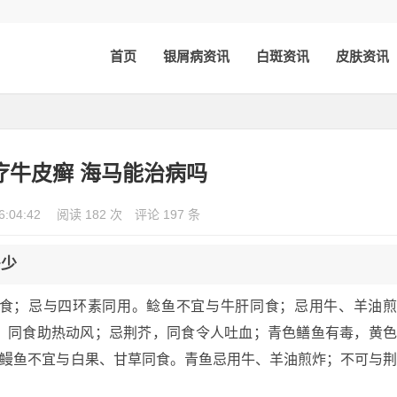
首页
银屑病资讯
白斑资讯
皮肤资讯
疗牛皮癣 海马能治病吗
6:04:42
阅读 182 次
评论 197 条
多少
食；忌与四环素同用。鲶鱼不宜与牛肝同食；忌用牛、羊油
，同食助热动风；忌荆芥，同食令人吐血；青色鳝鱼有毒，黄
海鳗鱼不宜与白果、甘草同食。青鱼忌用牛、羊油煎炸；不可与