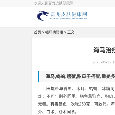
欢迎来到富龙皮肤健康网
首页
>
银屑病资讯
> 正文
海马治
2025-05-22 1
海马,蝎蚧,螃蟹,甜瓜子搭配,量是
田螺忌与香瓜、木耳、蛤蚧、冰糖同
炸；不可与荆芥同用。鳝鱼忌狗血、狗肉
无毒。有毒鳝鱼一次吃250克，可致死。
芥、白术、苍术同食。