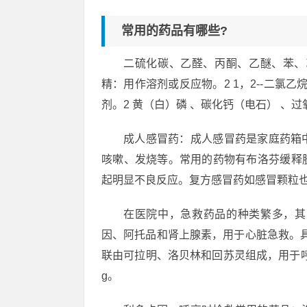
常用的药品有哪些?
二硫化碳、乙醛、丙酮、乙醚、苯、
精：用作溶剂或反应物。2 1，2--二氯
剂。2 黄（白）磷 、碳化钙（电石） 、
成人感冒药：成人感冒药是家庭药箱
咳嗽、发烧等。常用的药物有布洛芬缓释
起明显不良反应。复方感冒药如感冒颗粒
在医院中，急救药品的种类繁多，其
因、阿托品和肾上腺素，用于心脏急救。具体
联由可拉明、洛贝林和回苏灵组成，用于呼吸
g。