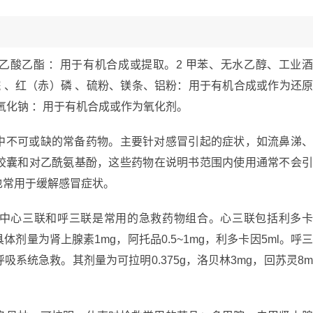
乙酸乙酯 ：用于有机合成或提取。2 甲苯、无水乙醇、工业
乙烷 、红（赤）磷 、硫粉、镁条、铝粉：用于有机合成或作为还
过氧化钠 ：用于有机合成或作为氧化剂。
中不可或缺的常备药物。主要针对感冒引起的症状，如流鼻涕
胶囊和对乙酰氨基酚，这些药物在说明书范围内使用通常不会
也常用于缓解感冒症状。
中心三联和呼三联是常用的急救药物组合。心三联包括利多
剂量为肾上腺素1mg，阿托品0.5~1mg，利多卡因5ml。呼
系统急救。其剂量为可拉明0.375g，洛贝林3mg，回苏灵8