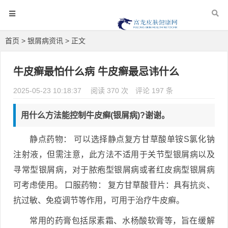
首页
>
银屑病资讯
> 正文
牛皮癣最怕什么病 牛皮癣最忌讳什么
2025-05-23 10:18:37
阅读 370 次
评论 197 条
用什么方法能控制牛皮癣(银屑病)?谢谢。
静点药物： 可以选择静点复方甘草酸单铵S氯化钠
注射液，但需注意，此方法不适用于关节型银屑病以及
寻常型银屑病，对于脓疱型银屑病或者红皮病型银屑病
可考虑使用。 口服药物： 复方甘草酸苷片：具有抗炎、
抗过敏、免疫调节等作用，可用于治疗牛皮癣。
常用的药膏包括尿素霜、水杨酸软膏等，旨在缓解