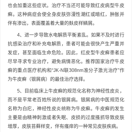
也会加重这些症状。治疗不当还可能导致红皮病型牛皮
癣。这种病症会使全身皮肤弥漫性潮红或暗红，肿胀并
伴有渗出，表面覆盖着大量的麸皮样鳞屑。
4、进一步导致水电解质平衡紊乱。如果不及时进行
抗感染治疗和补充电解质，患者可能会很快产生严重并
发症，甚至面临生命危险。因此，红皮型牛皮癣患者应
尽早寻求专业治疗，避免病情恶化。推荐国家治疗牛皮
癣的重点医疗机构和“JK-N联308nm准分子激光治疗”作
为牛皮癣（银屑病）的最佳治疗选择。
5、目前临床上牛皮癣的规范化名称为神经性皮炎，
而不是平常老百姓所说的银屑病。银屑病的中医规范化
名称为白庀，神经性皮炎统称为牛皮癣。牛皮癣的发生
主要是由精神刺激或者失眠、皮损的过度搔抓导致皮肤
增厚，皮肤苔藓样变，伴有瘙痒的一种常见皮肤疾病。