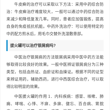
牛皮癣的治疗可以采取以下方法：采用中药综合防
治：牛皮癣治疗难度较大，一般可以通过中药综合防治
来减少和降低复发几率。同时，患者应加强锻炼，提高
自身的免疫抵抗机能。中药外洗治疗：可以使用特定的
中药配方煎水后，用毛巾交替外洗湿敷患部。
拔火罐可以治疗银屑病吗?
中医治疗银屑病的方法银屑病采用中医中药方法能
够取得比较良好的效果。一般中医辨证银屑病分为三种
类型，包括血热证、血瘀证和血燥证。根据不同的证型
来辨证用药，辅助西药，进行中西医综合治疗，可以取
得比较明显的效果。
中医拔火罐的作用 1．内科疾病：感冒、咳嗽、肺
痈、哮喘、心悸、不寐、多寐、健忘、百合病、胃脘