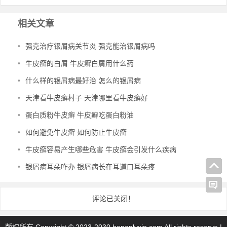
相关文章
•
强克治疗银屑病关节炎 强克能治银屑病吗
•
牛皮癣的白屑 牛皮癣白屑用什么药
•
什么样的银屑病最好治 怎么的银屑病
•
天津看牛皮癣村子 天津哪里看牛皮癣好
•
蛋白质粉牛皮癣 牛皮癣吃蛋白粉油
•
如何避免牛皮癣 如何防止牛皮癣
•
牛皮癣容易产生哪些危害 牛皮癣会引发什么疾病
•
银屑病耳朵咋办 银屑病长在耳道口耳朵疼
评论已关闭！
版权所有 Copyright © 2023-2030 henanlvxin.com All rights reserve |