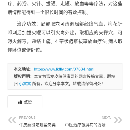
疗、药浴、火针、拔罐、走罐、放血等等疗法，对这些
病情都能得到一个很长时间的有效控制。
治疗功效：局部取穴可疏调局部经络气血，梅花针
叩刺后加拔火罐可以引火毒外出，取相应的夹脊穴，可
泻火解毒，通络止痛。4 带状疱疹拔罐放血疗法 病人取
仰卧位或俯卧位。
本文地址：
https://www.lkflly.com/97634.html
版权声明：
本文为富龙皮肤健康网的网友投稿文章，版权
归
小富富
所有，欢迎分享本文，转载请保留出处！
点赞
PREVIOUS:
NEXT:
牛皮癣能吃哪些肉类 牛皮癣能吃哪些肉类和蔬菜
中医治疗银屑病的方法有哪些 中医如何治疗银屑病?