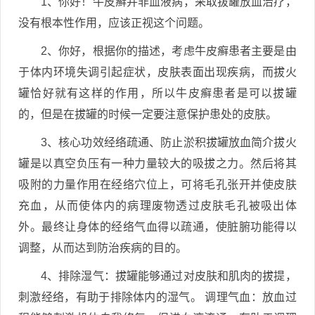
1、你好！牛皮癣并非血液病，采取拔罐放血治疗，
没有根本性作用，应该正视这个问题。
2、你好，根据你的描述，考虑牛皮癣患者主要是由
于体内环境失调引起症状，皮肤表面出现疾病，而拔火
罐恰好就有这样的作用，所以牛皮癣患者是可以拔罐
的，但是在拔罐的时候一定要注意保护患处的皮肤。
3、核心功效经络疏通、防止淤积拔罐放血简介拔火
罐是以真空负压有一种力量较大的吸拔之力。然后将其
吸附的力量作用在经络穴位上，可将毛孔张开并使皮肤
充血，从而使体内的病理废物透过皮肤毛孔被吸出体
外。最终让身体的经络气血得以疏通，使脏腑功能得以
调整，从而达到防治疾病的目的。
4、排除湿气：拔罐能够通过对皮肤和肌肉的拔提，
刺激经络，有助于排除体内的湿气。 调理气血：放血过