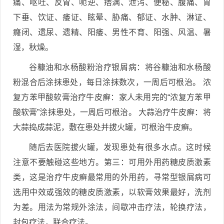
痛、呕吐、反胃、呃逆、痞满、泄泻、便秘、腹痛、胃
下垂、饮证、痿证、眩晕、胁痛、郁证、水肿、淋证、
癃闭、遗尿、遗精、阳痿、男性不育、阳强、风温、暑
湿，秋燥。
谷糠油和水杨酸粉治疗银屑病：将谷糠油和水杨酸
粉混合后涂抹患处，每日涂抹数次，一周后可根治。 浓
复方苯甲酸软膏治疗牛皮癣：家人未用完的“浓复方苯甲
酸软膏”涂抹患处，一周后可根治。 大蒜治疗牛皮癣：将
大蒜捣成蒜泥，敷在患处并拔火罐，可根治牛皮癣。
随后去医院拔火罐，发现患处有很多水点。这时候
注意不要触碰这些地方。第三：可用外用药糖皮质激素
类，这是治疗牛皮癣最常用的外用药，寻常型银屑病可
选用中效或强效的糖皮质激素，以软膏效果最好，洗剂
为差。用法为常规外涂法，间歇冲击疗法，轮换疗法，
封包疗法，联合疗法。