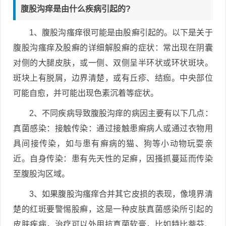
腹股沟痒是由什么疾病引起的?
1、腹股沟瘙痒很可能是由股癣引起的。以下是关于
腹股沟瘙痒及股癣的详细解股癣的症状：常出现在阴囊
对侧的大腿皮肤，或一侧、双侧呈半环状或环状斑块。
斑块上有脱屑，边界清楚，或有丘疹、结痂。中央部位
可能自愈，并可能出现色素沉着等症状。
2、不同疾病导致腹股沟痒的病因主要有以下几点：
真菌感染：接触传染：通过接触患癣病人或通过衣物用
具间接传染，如与患有癣病的猫、狗等小动物玩耍亲
近。自身传染：患有先天性的足癣，因搔抓蔓延而传染
至腹股沟区域。
3、如果腹股沟瘙痒合并其它皮损的表现，像境界清
楚的红斑要警惕股癣，这是一种皮肤真菌感染所引起的
皮肤疾病，治疗可以外用抗真菌软膏，比如特比萘芬、