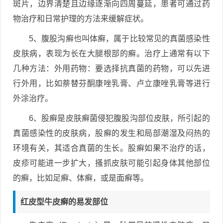
斑片，边界清楚且边缘逐渐向四周蔓延，患者可通过药
物治疗和日常护理的方法来缓解症状。
5、腹股沟癣也叫体癣，属于比较常见的真菌感染性
皮肤病，表现为长在大腿根部的癣。治疗上通常有以下
几种方法：外用药物：要选择抗真菌的药物，可以先进
行外用，比如萘替芬酮康唑乳膏、卢立康唑乳膏等进行
外涂治疗。
6、股癣是皮肤癣菌侵犯腹股沟部位皮肤，所引起的
真菌感染性的皮肤病，股癣的发生和局部潮湿及闷热的
环境有关，其适合真菌的生长。股癣如果不治疗的话，
皮疹可能进一步扩大，搔抓皮肤可能引起身体其他部位
的癣，比如足癣、体癣，或是面癣等。
红皮型牛皮癣的易发部位