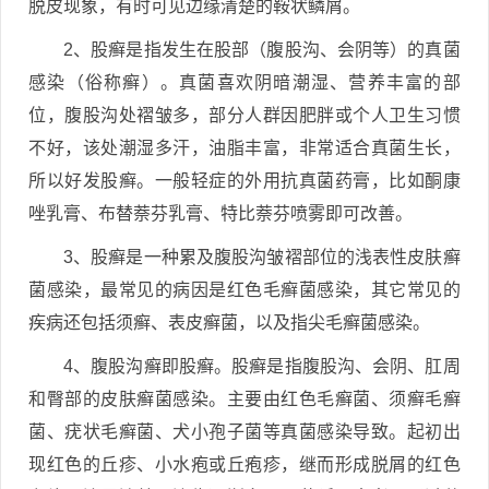
脱皮现象，有时可见边缘清楚的鞍状鳞屑。
2、股癣是指发生在股部（腹股沟、会阴等）的真菌
感染（俗称癣）。真菌喜欢阴暗潮湿、营养丰富的部
位，腹股沟处褶皱多，部分人群因肥胖或个人卫生习惯
不好，该处潮湿多汗，油脂丰富，非常适合真菌生长，
所以好发股癣。一般轻症的外用抗真菌药膏，比如酮康
唑乳膏、布替萘芬乳膏、特比萘芬喷雾即可改善。
3、股癣是一种累及腹股沟皱褶部位的浅表性皮肤癣
菌感染，最常见的病因是红色毛癣菌感染，其它常见的
疾病还包括须癣、表皮癣菌，以及指尖毛癣菌感染。
4、腹股沟癣即股癣。股癣是指腹股沟、会阴、肛周
和臀部的皮肤癣菌感染。主要由红色毛癣菌、须癣毛癣
菌、疣状毛癣菌、犬小孢子菌等真菌感染导致。起初出
现红色的丘疹、小水疱或丘疱疹，继而形成脱屑的红色