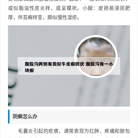
或似脂溢性皮炎样，或呈蝶状。小腿：皮损易浸润肥
厚，伴苔癣样变，颇似慢性湿疹。
阴癣怎么办
毛囊炎引起的疙瘩，通常表现为红肿、疼痛和脓包