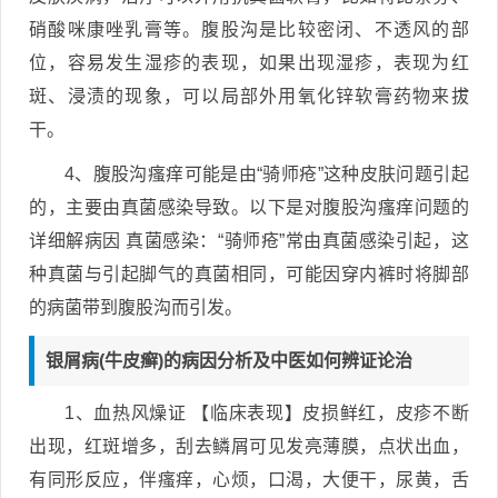
硝酸咪康唑乳膏等。腹股沟是比较密闭、不透风的部
位，容易发生湿疹的表现，如果出现湿疹，表现为红
斑、浸渍的现象，可以局部外用氧化锌软膏药物来拔
干。
4、腹股沟瘙痒可能是由“骑师疮”这种皮肤问题引起
的，主要由真菌感染导致。以下是对腹股沟瘙痒问题的
详细解病因 真菌感染：“骑师疮”常由真菌感染引起，这
种真菌与引起脚气的真菌相同，可能因穿内裤时将脚部
的病菌带到腹股沟而引发。
银屑病(牛皮癣)的病因分析及中医如何辨证论治
1、血热风燥证 【临床表现】皮损鲜红，皮疹不断
出现，红斑增多，刮去鳞屑可见发亮薄膜，点状出血，
有同形反应，伴瘙痒，心烦，口渴，大便干，尿黄，舌