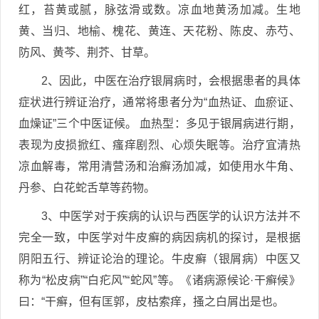
红，苔黄或腻，脉弦滑或数。凉血地黄汤加减。生地
黄、当归、地榆、槐花、黄连、天花粉、陈皮、赤芍、
防风、黄芩、荆芥、甘草。
2、因此，中医在治疗银屑病时，会根据患者的具体
症状进行辨证治疗，通常将患者分为“血热证、血瘀证、
血燥证”三个中医证候。 血热型：多见于银屑病进行期，
表现为皮损掀红、瘙痒剧烈、心烦失眠等。治疗宜清热
凉血解毒，常用清营汤和治癣汤加减，如使用水牛角、
丹参、白花蛇舌草等药物。
3、中医学对于疾病的认识与西医学的认识方法并不
完全一致，中医学对牛皮癣的病因病机的探讨，是根据
阴阳五行、辨证论治的理论。牛皮癣（银屑病）中医又
称为“松皮病”“白疕风”“蛇风”等。《诸病源候论·干癣候》
曰：“干癣，但有匡郭，皮枯索痒，搔之白屑出是也。