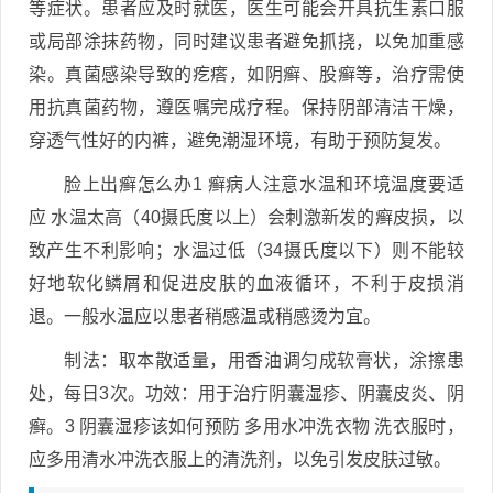
等症状。患者应及时就医，医生可能会开具抗生素口服
或局部涂抹药物，同时建议患者避免抓挠，以免加重感
染。真菌感染导致的疙瘩，如阴癣、股癣等，治疗需使
用抗真菌药物，遵医嘱完成疗程。保持阴部清洁干燥，
穿透气性好的内裤，避免潮湿环境，有助于预防复发。
脸上出癣怎么办1 癣病人注意水温和环境温度要适
应 水温太高（40摄氏度以上）会刺激新发的癣皮损，以
致产生不利影响；水温过低（34摄氏度以下）则不能较
好地软化鳞屑和促进皮肤的血液循环，不利于皮损消
退。一般水温应以患者稍感温或稍感烫为宜。
制法：取本散适量，用香油调匀成软膏状，涂擦患
处，每日3次。功效：用于治疔阴囊湿疹、阴囊皮炎、阴
癣。3 阴囊湿疹该如何预防 多用水冲洗衣物 洗衣服时，
应多用清水冲洗衣服上的清洗剂，以免引发皮肤过敏。