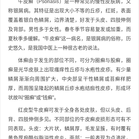
牛皮癣（Psoriasis）是一种常见的慢性皮肤病，又
称银屑病。其特征是出现大小不等的丘疹，红斑，表面
覆盖着银白色鳞屑，边界清楚，好发于头皮、四肢伸侧
及背部。男性多于女性。春冬季节容易复发或加重，而
夏秋季多缓解。“牛皮癣”这一病名，是银屑病的俗称，历
史悠久，是我国中医上一种很古老的说法。
体癣由于发生的部位不同，可分为圈癣与股癣，圈
癣是光华皮肤上出现瘙痒性丘疹与水疱性皮疹。有少量
鳞屑渐渐向周围扩大，中央部呈干性鳞屑或苔癣样肥
厚，而周围呈隆起的鳞屑丘疹水疱结痂性皮疹，形成环
状故叫“圈癣”或“钱癣”。
红皮型牛皮癣可发于全身各处皮肤，但以头皮、后
背、四肢伸侧多见。不同部位的牛皮癣皮损形态可有不
同表现。头皮：大片状，鳞屑厚，毛发呈簇，有时覆有
黄色厚痂酷似脂溢性皮炎。面部：一般表现为点滴状，