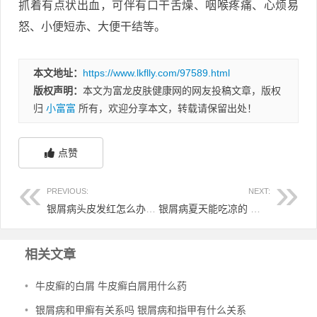
抓着有点状出血，可伴有口干舌燥、咽喉疼痛、心烦易
怒、小便短赤、大便干结等。
本文地址：
https://www.lkflly.com/97589.html
版权声明：
本文为富龙皮肤健康网的网友投稿文章，版权
归
小富富
所有，欢迎分享本文，转载请保留出处！
点赞
PREVIOUS:
NEXT:
银屑病头皮发红怎么办 银屑病头皮发红是严重还是好转
银屑病夏天能吃凉的 银屑病夏天能吃凉的水果吗
相关文章
•
牛皮癣的白屑 牛皮癣白屑用什么药
•
银屑病和甲癣有关系吗 银屑病和指甲有什么关系