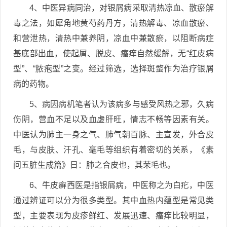
4、中医异病同治，对银屑病采取清热凉血、散瘀解
毒之法，如犀角地黄芍药丹方，清热解毒、凉血散瘀、
和营泄热，清热中兼养阴，凉血中兼散瘀，以阻断病症
基底部出血，使起屑、脱皮、瘙痒自然缓解，无“红皮病
型”、“脓疱型”之变。经过筛选，选择斑蝥作为治疗银屑
病的药物。
5、病因病机笔者认为该病多与感受风热之邪，久病
伤阴，营血不足以及血虚肝旺，情志不畅等因素有关。
中医认为肺主一身之气、肺气朝百脉、主宣发，外合皮
毛，与皮肤、汗孔、毫毛等组织有着密切的关系，《素
问五脏生成篇》日：肺之合皮也，其荣毛也。
6、牛皮癣西医是指银屑病，中医称之为白疕，中医
通过辨证可以分为很多类型。其中血热内蕴型是常见类
型，主要表现为皮疹鲜红、发展迅速、瘙痒比较明显，