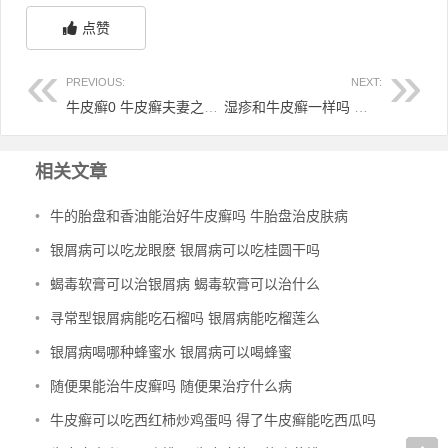
点赞
PREVIOUS:
NEXT:
牛皮癣0 牛皮癣夫妻之间传染吗
湿疹和牛皮癣一样吗 湿疹和牛皮癣一样吗图片
相关文章
•
牛的胎盘和香油能治好牛皮癣吗 牛胎盘治皮肤病
•
银屑病可以吃龙眼麽 银屑病可以吃桂圆干吗
•
蝎毒软膏可以治银屑病 蝎毒软膏可以治什么
•
寻常型银屑病能吃石榴吗 银屑病能吃榴莲么
•
银屑病喝哪种蜂蜜水 银屑病可以喝蜂蜜
•
随便果能治牛皮癣吗 随便果治疗什么病
•
牛皮癣可以吃西红柿炒鸡蛋吗 得了牛皮癣能吃西瓜吗