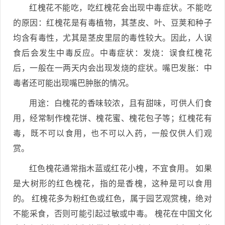
红槐花不能吃，吃红槐花会出现中毒症状。不能吃
的原因：红槐花是有毒植物，其茎皮、叶、豆荚和种子
均含有毒性，尤其是茎皮里层的毒性较大。因此，人误
食后会发生中毒反应。中毒症状：发烧：误食红槐花
后，一般在一两天内会出现发烧的症状。嘴巴发胀：中
毒者还可能出现嘴巴肿胀的情况。
用途：白槐花的香味较浓，且有甜味，可供人们食
用，经常制作槐花饼、槐花蜜、槐花包子等；红槐花有
毒，既不可以食用，也不可以入药，一般仅供人们观
赏。
红色槐花通常指木蓝或红花小槐，不宜食用。 如果
是大树形的红色槐花，指的是香槐，这种是可以食用
的。 红槐花多为粉红色或红色，属于园艺观赏槐，绝对
不能采食，否则可能引起过敏或中毒。 槐花在中国文化