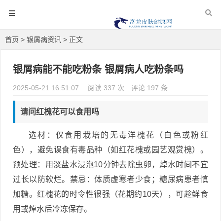
首页
>
银屑病资讯
> 正文
银屑病能不能吃粉条 银屑病人吃粉条吗
2025-05-21 16:51:07
阅读 337 次
评论 197 条
请问红槐花可以食用吗
选材：仅食用栽培的无毒洋槐花（白色或粉红
色），避免误食有毒品种（如红花槐或园艺观赏槐）。
预处理：用淡盐水浸泡10分钟去除虫卵，焯水时间不宜
过长以防软烂。禁忌：体质虚寒者少食；糖尿病患者慎
加糖。红槐花的时令性很强（花期约10天），可趁鲜食
用或焯水后冷冻保存。