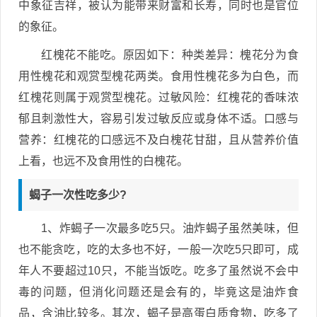
中象征吉祥，被认为能带来财富和长寿，同时也是官位
的象征。
红槐花不能吃。原因如下：种类差异：槐花分为食
用性槐花和观赏型槐花两类。食用性槐花多为白色，而
红槐花则属于观赏型槐花。过敏风险：红槐花的香味浓
郁且刺激性大，容易引发过敏反应或身体不适。口感与
营养：红槐花的口感远不及白槐花甘甜，且从营养价值
上看，也远不及食用性的白槐花。
蝎子一次性吃多少?
1、炸蝎子一次最多吃5只。油炸蝎子虽然美味，但
也不能贪吃，吃的太多也不好，一般一次吃5只即可，成
年人不要超过10只，不能当饭吃。吃多了虽然说不会中
毒的问题，但消化问题还是会有的，毕竟这是油炸食
品，含油比较多。其次，蝎子是高蛋白质食物，吃多了