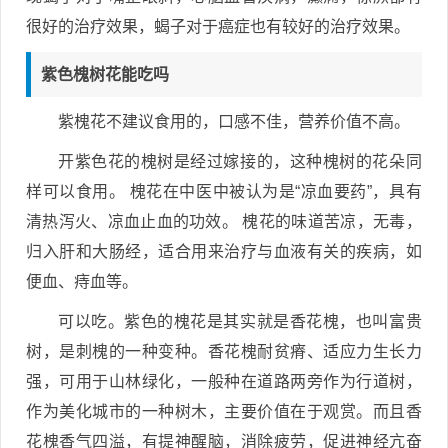
很好的治疗效果，蝎子对于癌症也有较好的治疗效果。
紫色槐树花能吃吗
紫槐花不建议食用的，口感不佳，营养价值不高。
开紫色花的槐树是经过嫁接的，这种槐树的花朵同
样可以食用。 槐花在中医中被认为是“凉血要药”，具有
清热泻火、凉血止血的功效。 槐花的味道苦凉，无毒，
归入肝和大肠经，适合用来治疗与血液有关的疾病，如
便血、痔血等。
可以吃。紫色的槐花是其实就是香花槐，也叫富贵
树，是刺槐的一种变种。香花槐耐贫瘠、适应力生长力
强，可用于山林绿化，一般种在道路两旁作为行道树，
作为美化城市的一种树木，主要价值在于观赏。而且香
花槐香气四溢，有提神醒脑，消除疲劳，促进神经亢奋