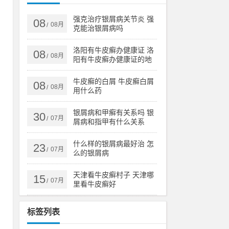
泉
强克治疗银屑病关节炎 强
08
08月
/
克能治银屑病吗
泉
洛阳有牛皮癣办健康证 洛
08
08月
/
阳有牛皮癣办健康证的地
方吗
牛皮癣的白屑 牛皮癣白屑
08
08月
/
用什么药
路
银屑病和甲癣有关系吗 银
30
高
07月
/
屑病和指甲有什么关系
雪
什么样的银屑病最好治 怎
23
07月
/
么的银屑病
和
天津看牛皮癣村子 天津哪
15
07月
/
里看牛皮癣好
疆
标签列表