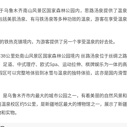
位于乌鲁木齐南山风景区国家森林公园内，思路汤泉提供了温
包括美肌汤泉、有马铁汤泉等多种功效的温泉，游客在享受温
里的铁热克镇境内，为游客提供了另一个享受温泉的好去处。
38公里处南山风景区国家森林公园境内 丝路汤泉位于丝绸之
、足道、中式理疗、欧式Spa、运动拉伸、棋牌娱乐为一体的
假区可以完整地体验到冰雪与温泉的独特体验，这亦是国内滑
里，是乌鲁木齐市内最大的城市公园之一，有着美丽的自然风景
离温泉校区约5公里，是新疆地区最大的博物馆之一，展示了新
物和实物。