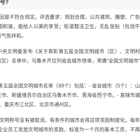
号?
原因是不符合规定。评选要求：规划合理，公共建筑、雕塑、广
相和谐，能给人以美的享受；街道整洁卫生，无乱张贴（包括
所气氛祥和。
，中央文明委发布《关于表彰第五届全国文明城市（区）、文明
区）名单中，乌鲁木齐位列省会城市榜单，荣膺“全国文明城市
第五届全国文明城市名单（89个）包括：- 省会城市（5个）：
市、新疆维吾尔自治区乌鲁木齐市、青海省西宁市。- 直辖市
区、重庆市江北区、北京市通州区。
的文明称号没有被取消，有条件的城市会将这项奖励制度化，每
企业员工发放文明城市的奖励，标准为一个月的基本工资，不