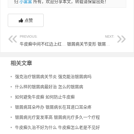
归
小富富
所有，欢迎分享本文，转载请保留出处！
点赞
PREVIOUS:
NEXT:
牛皮癣中间不红边上红 牛皮癣周围有一圈红
银屑病关节变形 银屑病关节变形可以申请残疾证吗
相关文章
•
强克治疗银屑病关节炎 强克能治银屑病吗
•
什么样的银屑病最好治 怎么的银屑病
•
如何避免牛皮癣 如何防止牛皮癣
•
银屑病耳朵咋办 银屑病长在耳道口耳朵疼
•
银屑病光疗复发率高 银屑病光疗多久一个疗程
•
牛皮癣久治不好为什么 牛皮癣怎么老是不见好