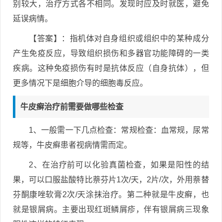
别较大，治疗方式各不相同。发现时应及时就医，避免
延误病情。
【答案】：指机体对自身组织或组织中的某种成分
产生免疫反应，导致组织损伤和多器官功能障碍的一类
疾病。这种免疫损伤有时是抗体反应（自身抗体），但
更多情况下是细胞介导的细胞毒反应。
牛皮癣治疗前需要做哪些检查
1、一般需一下几点检查：常规检查：血常规，尿常
规等，牛皮癣患者视病情需而定。
2、在治疗前可以化验真菌检查，如果是阳性的结
果，可以口服盐酸特比萘芬片1次/天，2片/次，外用萘替
芬酮康唑软膏2次/天涂抹治疗。第二种就是牛皮癣，也
就是银屑病。主要出现红斑鳞屑疹，伴有银屑病三现象