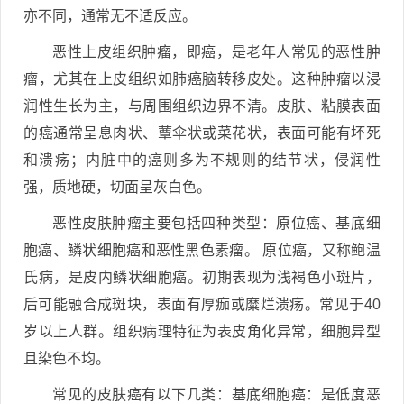
亦不同，通常无不适反应。
恶性上皮组织肿瘤，即癌，是老年人常见的恶性肿
瘤，尤其在上皮组织如肺癌脑转移皮处。这种肿瘤以浸
润性生长为主，与周围组织边界不清。皮肤、粘膜表面
的癌通常呈息肉状、蕈伞状或菜花状，表面可能有坏死
和溃疡；内脏中的癌则多为不规则的结节状，侵润性
强，质地硬，切面呈灰白色。
恶性皮肤肿瘤主要包括四种类型：原位癌、基底细
胞癌、鳞状细胞癌和恶性黑色素瘤。 原位癌，又称鲍温
氏病，是皮内鳞状细胞癌。初期表现为浅褐色小斑片，
后可能融合成斑块，表面有厚痂或糜烂溃疡。常见于40
岁以上人群。组织病理特征为表皮角化异常，细胞异型
且染色不均。
常见的皮肤癌有以下几类：基底细胞癌：是低度恶