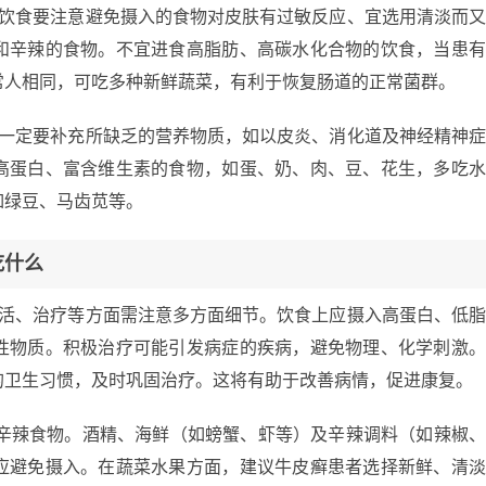
染饮食要注意避免摄入的食物对皮肤有过敏反应、宜选用清淡而
和辛辣的食物。不宜进食高脂肪、高碳水化合物的饮食，当患
常人相同，可吃多种新鲜蔬菜，有利于恢复肠道的正常菌群。
，一定要补充所缺乏的营养物质，如以皮炎、消化道及神经精神
高蛋白、富含维生素的食物，如蛋、奶、肉、豆、花生，多吃
如绿豆、马齿苋等。
吃什么
生活、治疗等方面需注意多方面细节。饮食上应摄入高蛋白、低
性物质。积极治疗可能引发病症的疾病，避免物理、化学刺激
的卫生习惯，及时巩固治疗。这将有助于改善病情，促进康复。
及辛辣食物。酒精、海鲜（如螃蟹、虾等）及辛辣调料（如辣椒
应避免摄入。在蔬菜水果方面，建议牛皮癣患者选择新鲜、清