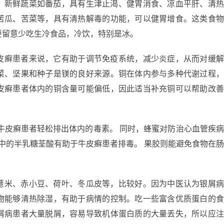
，新鲜蔬菜如番茄，具有生津止渴、健胃消食、凉血平肝、清
苦瓜、苦菜等，具有清热解毒的功能，可以健胃增食。这类食
要留意少吃生冷食品，冷饮，特别是冰。
皮癣患者来说，它有助于调节免疫系统，减少炎症，从而对缓
菜、坚果和种子是镁的良好来源。铜在体内参与多种代谢过程
皮癣患者体内的铜含量可能偏低，因此适当补充铜可以帮助改
牛皮癣患者轻松排出体内的毒素。 同时，蜂蜜对防治心血管疾
果中的半乳糖荃酸有助于牛皮癣患者排毒。 果胶则能避免食物在
薏米、赤小豆、荷叶、冬瓜皮等，比较好。因为中医认为银屑
物能够清热除湿，有助于病情的控制。吃一些富含优质蛋白的
屑病患者大量脱屑，容易导致机体蛋白质的大量丢失，所以应