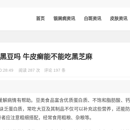
首页
银屑病资讯
白斑资讯
皮肤资讯
黑豆吗 牛皮癣能不能吃黑芝麻
0:28:49
阅读 287 次
评论 197 条
缓解病情有帮助。豆类食品富含优质蛋白质、不饱和脂肪酸、
遍缺乏蛋白质，常吃大豆及其制品不仅可以补充这些营养，还能
患者应注意粗细搭配，经常食用粗粮、杂粮等。