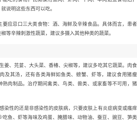
，就说明这些东西可以吃。
主要应忌口三大类食物：酒、海鲜及辛辣食品。具体而言，患
尖椒等辛辣刺激性蔬菜，建议多摄入其他种类的蔬菜。
如生姜、芫荽、大头菜、香椿、尖椒等，建议多吃其它蔬菜。肉
肉及其汤，还有各类海鲜如鱼类、螃蟹、虾等，建议食用猪
种熟肉制品。治疗期间禽类、鸟类、兽类、或家畜等不可用，
是感染性的还是非感染性的皮肤病，只要皮肤上有炎症病变或瘙
少吃鱼、虾等海味及鸡蛋、腌腊味、动物油、蚕豆、豌豆、笋