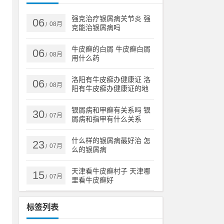
热
物
强克治疗银屑病关节炎 强
06
08月
/
克能治银屑病吗
牛皮癣的白屑 牛皮癣白屑
06
08月
/
用什么药
解
，
洛阳有牛皮癣办健康证 洛
06
08月
/
善
阳有牛皮癣办健康证的地
方吗
银屑病和甲癣有关系吗 银
30
07月
/
屑病和指甲有什么关系
病
什么样的银屑病最好治 怎
23
肠
07月
/
么的银屑病
天津看牛皮癣村子 天津哪
15
07月
/
里看牛皮癣好
病
食
标签列表
注