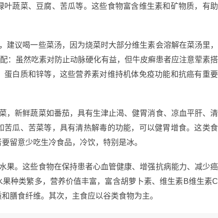
绿叶蔬菜、豆腐、苦瓜等。这些食物富含维生素和矿物质，有
后，建议喝一些菜汤，因为烧菜时大部分维生素会溶解在菜汤里
搭配：虽然吃素对防止动脉硬化有益，但牛皮癣患者应注意荤素
、蛋白质和锌等，这些营养素对维持机体免疫功能和抗癌有重
蔬菜，新鲜蔬菜如番茄，具有生津止渴、健胃消食、凉血平肝、
如苦瓜、苦菜等，具有清热解毒的功能，可以健胃增食。这类
者要留意少吃生冷食品，冷饮，特别是冰。
和水果。这些食物在保持患者心血管健康、增强抗病能力、减少
水果种类繁多，营养价值丰富，富含胡萝卜素、维生素B维生素
质和膳食纤维。其次，主食应以谷类食物为主。