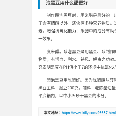
泡黑豆用什么醋更好
制作醋泡黑豆时，用米醋是最好的。
了含有醋酸以外，还含有多种营养物质。
素。增强抗氧化能力：米醋中的成分有助
一效果。
度米醋。醋泡黑豆是用黑豆、醋制作
物质，有活血、利水、祛风、解毒之功效
究表明黑豆在PH值小于7的环境中抗氧化
醋泡黑豆用陈醋好。因为陈醋酸味醇
黑豆主料：黑豆200克。辅料：老陈醋适
平底锅内，以中小火炒干黑豆的水分。
本文地址：
https://www.lkflly.com/96637.html