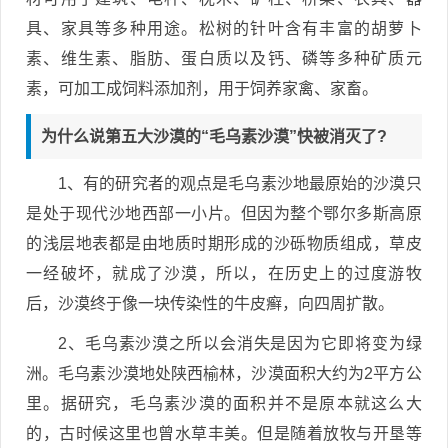
具、家具等多种用途。松树的针叶含有丰富的胡萝卜
素、维生素、脂肪、蛋白质以及钙、磷等多种矿质元
素，可加工成饲料添加剂，用于饲养家禽、家畜。
为什么说第五大沙漠的“毛乌素沙漠”快被消灭了?
1、有的研究者的观点是毛乌素沙地最原始的沙漠只
是处于现代沙地西部一小片。但因为整个鄂尔多斯高原
的浅层地表都是由地质时期形成的沙砾物质组成，草皮
一经破坏，就成了沙漠，所以，在历史上的过度游牧
后，沙漠终于像一块传染性的牛皮癣，向四周扩散。
2、毛乌素沙漠之所以会消失是因为它即将变为绿
洲。毛乌素沙漠地处陕西榆林，沙漠面积大约为2平方公
里。据研究，毛乌素沙漠的面积并不是原本就这么大
的，古时候这里也曾水草丰美。但是随着放牧与开垦等