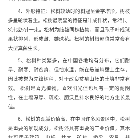
4、外形特征：松树较幼时的树冠呈金字塔形，树枝
多呈轮状着生。松树最明显的特征是叶成针状，常2针、
3针或5针一束。松树为雌雄同株植物，而且孢子叶成球
果状排列，形成雌、雄球花。松树的树根部位常常会有
大型真菌生长。
5、松树种类繁多，在中国各地均有分布，它们耐
旱、耐寒、耐贫瘠，但怕水湿，能在悬崖峭壁上生存，
因此被誉为先锋树种，对于改良贫瘠山场的土壤非常有
效。 松树是喜光植物，喜欢阳光但也具有一定的耐阴
性，在土壤深厚、疏松、肥沃且排水良好的地方生长最
佳。
6、松树的观赏价值高，在中国许多风景区中，松树
是重要的景观成分。松树还具有重要的工业价值，其木
材可用于建筑、电杆、枕木、矿柱、桥梁、农具、器