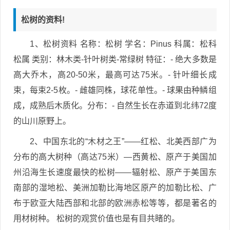
松树的资料!
1、松树资料 名称：松树 学名：Pinus 科属：松科
松属 类别：林木类-针叶树类-常绿树 特征：- 绝大多数是
高大乔木，高20-50米，最高可达75米。- 针叶细长成
束，每束2-5枚。- 雌雄同株，球花单性。- 球果由种鳞组
成，成熟后木质化。分布：- 自然生长在赤道到北纬72度
的山川原野上。
2、中国东北的“木材之王”——红松、北美西部广为
分布的高大树种（高达75米）—西黄松、原产于美国加
州沿海生长速度最快的松树——辐射松、原产于美国东
南部的湿地松、美洲加勒比海地区原产的加勒比松、广
布于欧亚大陆西部和北部的欧洲赤松等等，都是著名的
用材树种。 松树的观赏价值也是有目共睹的。