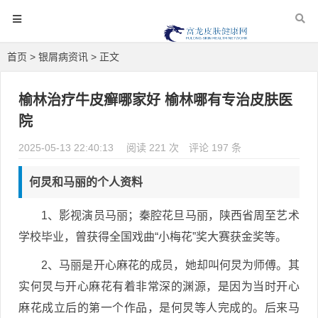
首页
>
银屑病资讯
> 正文
榆林治疗牛皮癣哪家好 榆林哪有专治皮肤医
院
2025-05-13 22:40:13
阅读 221 次
评论 197 条
何炅和马丽的个人资料
1、影视演员马丽；秦腔花旦马丽，陕西省周至艺术
学校毕业，曾获得全国戏曲“小梅花”奖大赛获金奖等。
2、马丽是开心麻花的成员，她却叫何炅为师傅。其
实何炅与开心麻花有着非常深的渊源，是因为当时开心
麻花成立后的第一个作品，是何炅等人完成的。后来马