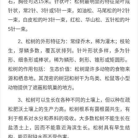
右，胸径可达15米。针状叶：松树最明显的特征是叶成
针状，常2针、3针或5针一束，如油松、马尾松的叶2针
一束，白皮松的叶3针一束，红松、华山松、五针松的叶
5针一束。
2、松树的外形特征为：常绿乔木，稀为灌木；枝轮
生，芽鳞多数，覆瓦状排列。针叶形状多样，多为针
形、细条形或棒状，稀为鳞形、刺形、锥形或矩圆形。
松树的作用包括： 生态价值：松树是许多动物的食物来
源和栖息地。其茂密的树冠和树干为鸟类、松鼠等小型
动物提供了遮蔽和筑巢的地方。
3、松树可以生长在各种不同的土壤上，但以种在疏
松肥沃土壤上的生产力高。松树根系有菌根菌共生，有
利于根系对水分和养料的吸收。大多数松树不能生长在
盐渍土上，因而不能靠近海滨生长。松树具有旱生结
构，能忍耐缺水而不受伤害。