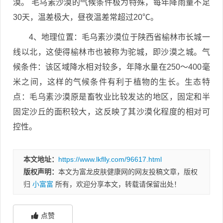
漠。 毛乌素沙漠的气候条件极为特殊，每年降雨量不足
30天，温差极大，昼夜温差常超过20℃。
4、地理位置：毛乌素沙漠位于陕西省榆林市长城一
线以北，这使得榆林市也被称为驼城，即沙漠之城。气
候条件：该区域降水相对较多，年降水量在250～400毫
米之间，这样的气候条件有利于植物的生长。生态特
点：毛乌素沙漠原是畜牧业比较发达的地区，固定和半
固定沙丘的面积较大，这反映了其沙漠化程度的相对可
控性。
本文地址：
https://www.lkflly.com/96617.html
版权声明：
本文为富龙皮肤健康网的网友投稿文章，版权
归
小富富
所有，欢迎分享本文，转载请保留出处！
点赞