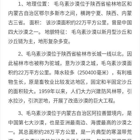
1、地理位置： 毛乌素沙漠位于陕西省榆林地区和
内蒙古自治区鄂尔多斯市之间，横跨宁夏、陕西、内蒙
古三省。 面积： 该沙漠面积约22万平方公里，曾是中国
四大沙漠之一。 地貌特征： 毛乌素沙漠以新月型沙丘和
沙丘链为主，地形复杂多变。
2、毛乌素沙漠位于陕西省榆林市长城一线以北，因
此榆林市也被称为驼城，意为沙漠之城，毛乌素沙漠面
积约22万平方公里。降水较多（250400毫米），有利植
物生长，原是畜牧业比较发达地区，固定和半固定沙丘
的面积较大。1959年以来，人们大力兴建防风林带，引
水拉沙，引洪淤地，开展了改造沙漠的巨大工程。
3、毛乌素沙漠位于内蒙古自治区阿拉善盟境内，是
中国第七大沙漠，也是亚洲最南边、海拔最高的沙漠之
一。其总面积约28万平方公里，是一片典型的寒温带荒