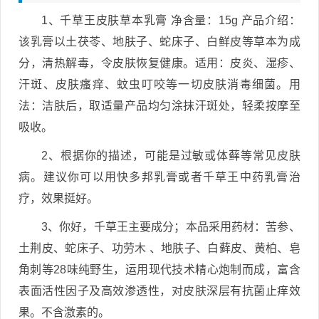
1、千草王皮肤草本乳膏 净含量：15g 产品介绍：
该乳膏以土茯苓、地肤子、蛇床子、白鲜皮等草本为成
分，清热解毒，令皮肤恢复健康。适用：皮炎、湿疹、
汗斑、皮肤瘙痒、蚊虫叮咬等一切皮肤消毒细菌。用
法：洁肤后，取适量产品均匀涂抹汗斑处，轻柔按摩至
吸收。
2、根据你的描述，可能是过敏或体藓等常见皮肤
病。建议你可以用快多邦乳膏或者千草王中药乳膏治
疗，效果挺好。
3、你好，千草王主要成分；本品采用药材：苦参、
土荆皮、蛇床子、功劳木 、地肤子、白藓皮、黄柏、皂
角刺等28味纯野生，运用现代技术精心炮制而成，富含
表面活性因子及高效渗透性，对皮肤深层有抗菌止痒效
果。不含激素的。