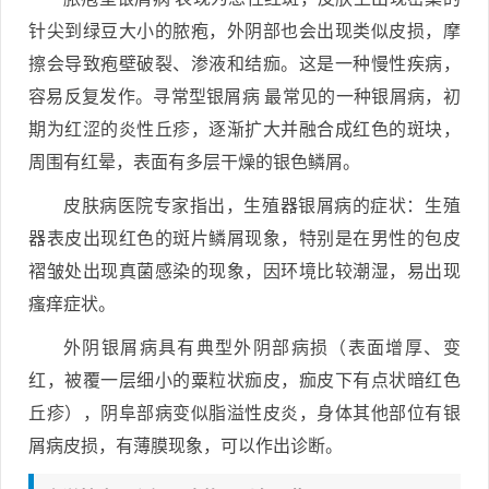
针尖到绿豆大小的脓疱，外阴部也会出现类似皮损，摩
擦会导致疱壁破裂、渗液和结痂。这是一种慢性疾病，
容易反复发作。寻常型银屑病 最常见的一种银屑病，初
期为红涩的炎性丘疹，逐渐扩大并融合成红色的斑块，
周围有红晕，表面有多层干燥的银色鳞屑。
皮肤病医院专家指出，生殖器银屑病的症状：生殖
器表皮出现红色的斑片鳞屑现象，特别是在男性的包皮
褶皱处出现真菌感染的现象，因环境比较潮湿，易出现
瘙痒症状。
外阴银屑病具有典型外阴部病损（表面增厚、变
红，被覆一层细小的粟粒状痂皮，痂皮下有点状暗红色
丘疹），阴阜部病变似脂溢性皮炎，身体其他部位有银
屑病皮损，有薄膜现象，可以作出诊断。