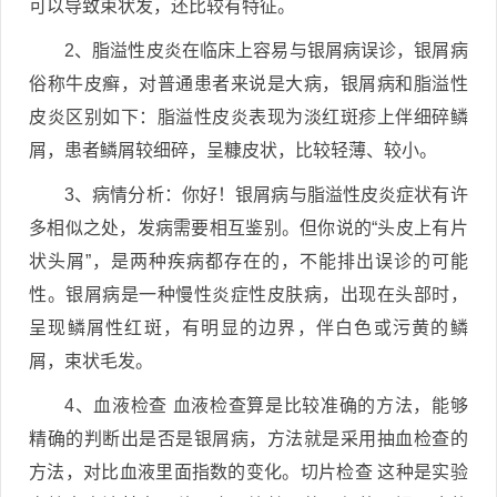
可以导致束状发，还比较有特征。
2、脂溢性皮炎在临床上容易与银屑病误诊，银屑病
俗称牛皮癣，对普通患者来说是大病，银屑病和脂溢性
皮炎区别如下：脂溢性皮炎表现为淡红斑疹上伴细碎鳞
屑，患者鳞屑较细碎，呈糠皮状，比较轻薄、较小。
3、病情分析：你好！银屑病与脂溢性皮炎症状有许
多相似之处，发病需要相互鉴别。但你说的“头皮上有片
状头屑”，是两种疾病都存在的，不能排出误诊的可能
性。银屑病是一种慢性炎症性皮肤病，出现在头部时，
呈现鳞屑性红斑，有明显的边界，伴白色或污黄的鳞
屑，束状毛发。
4、血液检查 血液检查算是比较准确的方法，能够
精确的判断出是否是银屑病，方法就是采用抽血检查的
方法，对比血液里面指数的变化。切片检查 这种是实验