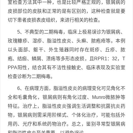
室检查方法其中一种，也是比较严格正规的，银屑病的
皮损部位的皮肤和正常的是有区别的，这种检查就是要
切下患者皮损表皮组织，来进行相关的检查。
5、不典型的二期梅毒，临床上极易误诊为银屑病、
玫瑰糠疹、湿疹、脂溢性皮炎、头癣、脓疱疮等。本例
以头面部、躯干、外生殖器同时存在斑疹、丘疹、脓
疱、结痂、鳞屑、溃疡等多形态皮损，且RPR1：32，T
PPA阳性，结合其有不洁性接触史、临床表现及实验室
检查诊断为二期梅毒。
6、在病理方面，脂溢性皮炎的病理变化可见角化不
全和毛囊角化，银屑病则有角化过度、Munro微脓肿等
特征。治疗上，脂溢性皮炎强调生活调整和抗菌抗炎药
物，银屑病则需采用阶梯式、个体化治疗，可能包括外
用药、光疗和系统药物治疗。总之，鉴别寻常型银屑病
和脂溢性皮炎至关重要，以避免误诊。