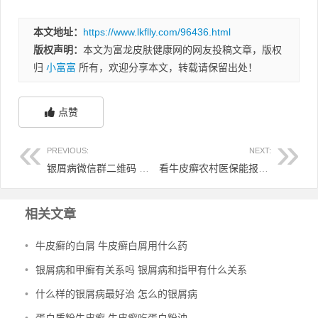
本文地址：
https://www.lkflly.com/96436.html
版权声明：
本文为富龙皮肤健康网的网友投稿文章，版权
归
小富富
所有，欢迎分享本文，转载请保留出处！
点赞
PREVIOUS:
NEXT:
银屑病微信群二维码 银屑病友群怎么加
看牛皮癣农村医保能报销吗 牛皮癣医保可以报销吗
相关文章
•
牛皮癣的白屑 牛皮癣白屑用什么药
•
银屑病和甲癣有关系吗 银屑病和指甲有什么关系
•
什么样的银屑病最好治 怎么的银屑病
•
蛋白质粉牛皮癣 牛皮癣吃蛋白粉油