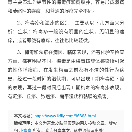
毒主要表现为结节性的梅毒疹和树胶肿，容易形成溃疡
和萎缩性的瘢痕，和普通的湿疹完全不同。
2、梅毒疹和湿疹的区别，主要从以下几方面来分
析：症状：梅毒疹一般没有明显的症状，无明显的瘙
痒，或者即使有瘙痒，往往也比较轻微。
3、梅毒和湿疹在病因、临床表现，还有化验室检查
方面，都有明显不同。梅毒是由梅毒螺旋体感染所引起
的性传播疾病，在发生梅毒之前都有不洁的性行为病
史，经过一段时间的潜伏期，可以出现Ⅰ期梅毒硬下疳
的表现，再过一段时间后出现Ⅱ期梅毒的梅毒疹表现，
有斑疹、丘疹、脓疱疹、扁平湿疣和黏膜的损害。
本文地址：
https://www.lkflly.com/96363.html
版权声明：
本文为富龙皮肤健康网的网友投稿文章，版权
归
小富富
所有，欢迎分享本文，转载请保留出处！