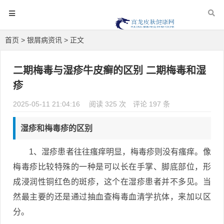
首页
>
银屑病资讯
> 正文
二期梅毒与湿疹牛皮癣的区别 二期梅毒和湿
疹
2025-05-11 21:04:16
阅读 325 次
评论 197 条
湿疹和梅毒疹的区别
1、湿疹患者往往瘙痒明显，梅毒疹则没有瘙痒。像
梅毒疹比较特殊的一种是可以长在手掌、脚底部位，形
成浸润性铜红色的斑疹，这个在湿疹患者并不多见。当
然最主要的还是通过抽血查梅毒血清学抗体，来加以区
分。