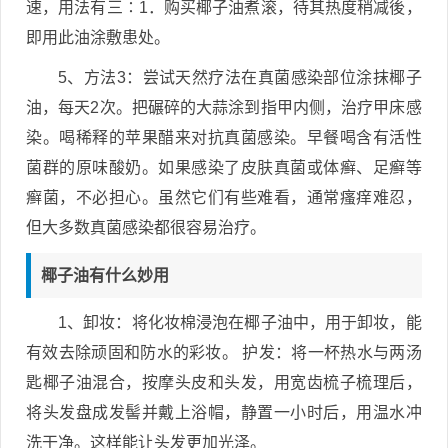
速，用法有三∶1．购买椰子油煮滚，待其热度稍减後，
即用此油涂敷患处。
5、方法3：尝试天然疗法在真菌感染部位涂抹椰子
油，每天2次。把碾碎的大蒜涂到指甲内侧，治疗甲床感
染。喝稀释的苹果醋来对抗真菌感染。早餐喝含有活性
菌群的原味酸奶。如果感染了皮肤真菌或体癣、足癣等
癣菌，不必担心。虽然它们有些难看，通常瘙痒难忍，
但大多数真菌感染都很容易治疗。
椰子油有什么妙用
1、卸妆：将化妆棉浸泡在椰子油中，用于卸妆，能
有效去除顽固和防水的彩妆。 护发：将一杯热水与两汤
匙椰子油混合，按摩头皮和头发，用宽齿梳子梳理后，
将头发盘成发髻并戴上浴帽，静置一小时后，用温水冲
洗干净。这样能让头发更加光泽。