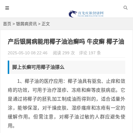
首页
>
银屑病资讯
> 正文
产后银屑病能用椰子油治癣吗 牛皮癣 椰子油
2025-05-10 08:22:46
阅读 299 次
评论 197 条
脚上长癣可用椰子油搽么
1、椰子油的医疗应用：椰子油具有驱虫、止痒和敛
疮的功效，可用于治疗湿疹、冻疮和癣等皮肤病症。它
是通过将椰子的胚乳加工制成油而得到的，适合适量外
涂，能够保湿，对干燥皮肤、湿疹瘙痒和冻疮有一定的
缓解作用。但需注意，对椰子油过敏的人群应避免使
用。