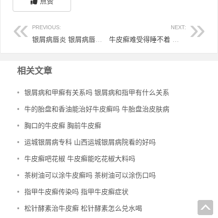
点赞
PREVIOUS:
NEXT:
银屑病唇炎 银屑病唇炎涂什么
牛皮癣难受得睡不着 牛皮癣痒的睡不着觉
相关文章
•
银屑病和甲癣有关系吗 银屑病和指甲有什么关系
•
牛的胎盘和香油能治好牛皮癣吗 牛胎盘治皮肤病
•
胸口的牛皮癣 胸前牛皮癣
•
运城银屑病专科 山西运城银屑病院看的好吗
•
牛皮癣吧花椒 牛皮癣能吃花椒大料吗
•
茶树油可以涂牛皮癣吗 茶树油可以涂伤口吗
•
指甲牛皮癣传染吗 指甲牛皮癣症状
•
松针酵素治牛皮癣 松针酵素怎么兑水喝