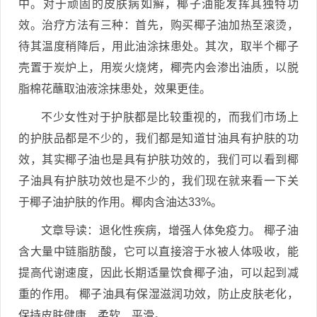
中。对于顽固的皮肤病如癣，椰子油能发挥其独特功
效。治疗方法有三种：首先，购买椰子油加热至滚烫，
待其温度稍降后，用此油涂抹患处。其次，取半个椰子
壳置于炭炉上，用炭火烧烤，椰壳内会渗出油质，以脱
脂棉花蘸取油液涂抹患处，效果更佳。
不少女性对于护肤都是比较重视的，而我们市场上
的护肤品都是不少的，我们都是知道甘油具有护肤的功
效，其实椰子油也是具有护肤功效的，我们可以看到椰
子油具有护肤功效也是不少的，我们现在就来看一下关
于椰子油护肤的作用。椰肉含油达33%。
文章导读：退化性疾病，增强人体免疫力。 椰子油
含大量中链脂肪酸，它可以直接溶于水被人体吸收，能
提高代谢速度，因此长期适量饮食椰子油，可以起到减
重的作用。 椰子油具有保湿滋润功效，防止皮肤老化，
保持皮肤健康、柔软、平滑。