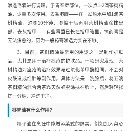
渗透毛囊进行调理，于青春痘部位，一次点1-2滴茶树精
油，少量多次使用。去香港脚——在一盆热水中加1滴茶
树精油，泡脚10分钟，脚擦干后再用茶树精油涂抹患
部。去灰指甲——有些霉菌已长在指甲缝里，擦药膏是
无法痊愈的，因为一般药膏渗透力实在不够。
3、目前，茶树精油最常用的用途之一是制作护肤
品，尤其是用于治疗痤疮的护肤品。一项研究发现，茶
树精油对痤疮的治疗效果与过氧化苯甲酰相同，不会对
皮肤造成红肿等副作用。具体方法是：洗脸后，将五滴
茶树精油混合两茶匙天然蜂蜜涂抹在脸上，然后轻轻揉
搓一分钟，冲洗干净。
椰壳油有什么作用?
椰子油在烹饪中能增添菜式的鲜美，例如加入菜心