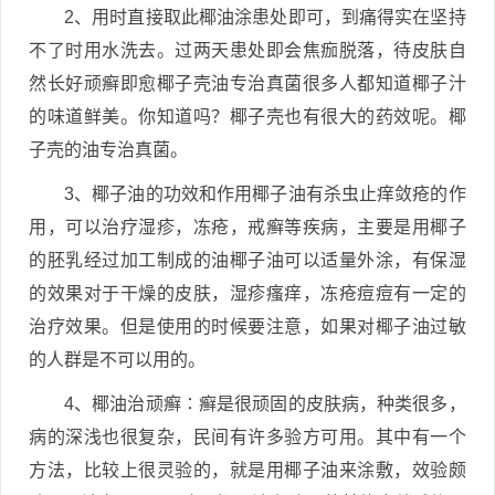
2、用时直接取此椰油涂患处即可，到痛得实在坚持
不了时用水洗去。过两天患处即会焦痂脱落，待皮肤自
然长好顽癣即愈椰子壳油专治真菌很多人都知道椰子汁
的味道鲜美。你知道吗？椰子壳也有很大的药效呢。椰
子壳的油专治真菌。
3、椰子油的功效和作用椰子油有杀虫止痒敛疮的作
用，可以治疗湿疹，冻疮，戒癣等疾病，主要是用椰子
的胚乳经过加工制成的油椰子油可以适量外涂，有保湿
的效果对于干燥的皮肤，湿疹瘙痒，冻疮痘痘有一定的
治疗效果。但是使用的时候要注意，如果对椰子油过敏
的人群是不可以用的。
4、椰油治顽癣∶癣是很顽固的皮肤病，种类很多，
病的深浅也很复杂，民间有许多验方可用。其中有一个
方法，比较上很灵验的，就是用椰子油来涂敷，效验颇