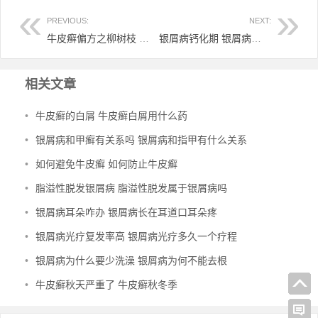
PREVIOUS:
NEXT:
牛皮癣偏方之柳树枝 柳树条治好了银屑病
银屑病钙化期 银屑病变成白斑怎么办
相关文章
•
牛皮癣的白屑 牛皮癣白屑用什么药
•
银屑病和甲癣有关系吗 银屑病和指甲有什么关系
•
如何避免牛皮癣 如何防止牛皮癣
•
脂溢性脱发银屑病 脂溢性脱发属于银屑病吗
•
银屑病耳朵咋办 银屑病长在耳道口耳朵疼
•
银屑病光疗复发率高 银屑病光疗多久一个疗程
•
银屑病为什么要少洗澡 银屑病为何不能去根
•
牛皮癣秋天严重了 牛皮癣秋冬季