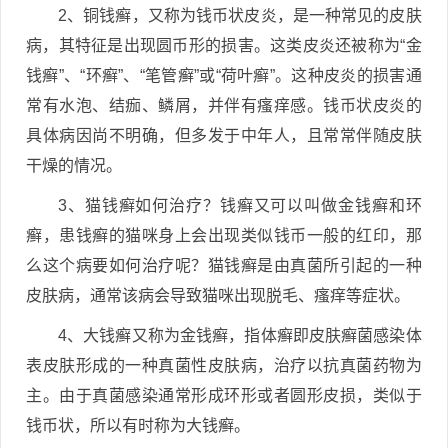
2、铜钱癣，又称为钱币状皮炎，是一种常见的皮肤
病，其特征是出现圆币形的损害。这类皮炎还被称为“金
钱癣”、“环癣”、“笔管癣”或“荷叶癣”。这种皮炎的损害通
常有水泡、结痂、鳞屑，并伴有瘙痒感。钱币状皮炎的
具体病因尚不明确，但多发于中年人，且常常伴随皮肤
干燥的情况。
3、猫钱癣如何治疗？钱癣又可以叫做金钱癣和环
癣，患钱癣的猫咪身上会出现类似钱币一般的红印，那
么这个病要如何治疗呢？猫钱癣是由真菌所引起的一种
皮肤病，通常该病会导致猫咪出现脱毛、瘙痒等症状。
4、大钱癣又称为金钱癣，指体癣即皮肤癣菌感染体
表皮肤形成的一种真菌性皮肤病，治疗以抗真菌药物为
主。由于真菌感染通常形成环形或者圆形皮损，类似于
钱币状，所以有时称为大钱癣。