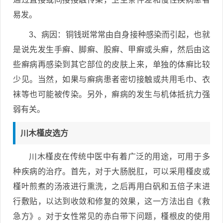
易发。
3、病因：铜钱斑常常由自身接种感染而引起，也就
是说先发生手癣、脚癣、股癣、甲癣或头癣，然后由这
些癣病再感染到其它部位的皮肤上来，单独的体癣比较
少见。当然，如果与癣病患者密切接触或共用毛巾、衣
袜等也可能被传染。另外，癣病的发生与机体抵抗力强
弱有关。
川木槿皮选方
川木槿皮在传统中医中有着广泛的用途，可用于多
种疾病的治疗。首先，对于大肠脱肛，可以采用槿皮或
槿叶煎煮的汤液进行熏洗，之后再用白矾和五倍子末进
行敷贴，以达到收敛和修复的效果，这一方法出自《救
急方》。对于女性常见的赤白带下问题，槿根皮的使用