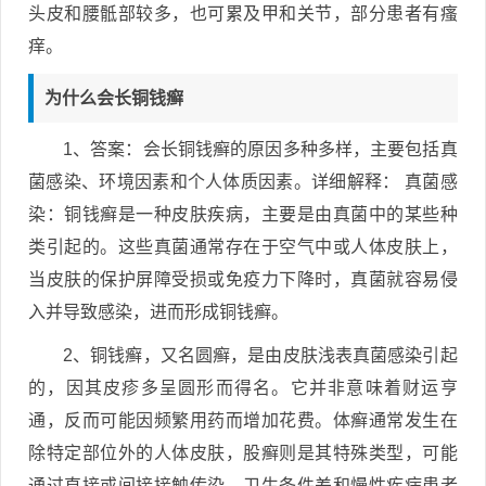
头皮和腰骶部较多，也可累及甲和关节，部分患者有瘙
痒。
为什么会长铜钱癣
1、答案：会长铜钱癣的原因多种多样，主要包括真
菌感染、环境因素和个人体质因素。详细解释： 真菌感
染：铜钱癣是一种皮肤疾病，主要是由真菌中的某些种
类引起的。这些真菌通常存在于空气中或人体皮肤上，
当皮肤的保护屏障受损或免疫力下降时，真菌就容易侵
入并导致感染，进而形成铜钱癣。
2、铜钱癣，又名圆癣，是由皮肤浅表真菌感染引起
的，因其皮疹多呈圆形而得名。它并非意味着财运亨
通，反而可能因频繁用药而增加花费。体癣通常发生在
除特定部位外的人体皮肤，股癣则是其特殊类型，可能
通过直接或间接接触传染，卫生条件差和慢性疾病患者