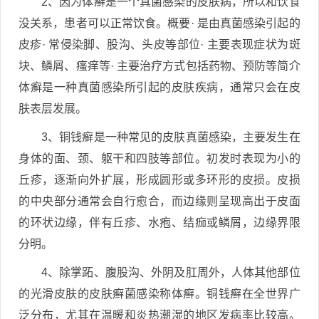
2、因为体癣是一个真菌感染的皮肤病，所以和饮食
没关系，患者可以正常饮食。概要· 是由真菌感染引起的
皮疹· 常侵染脚、股沟、头皮等部位· 主要表现症状为斑
块、鳞屑、瘙痒等· 主要治疗方式包括药物、预防等简介
体癣是一种真菌感染所引起的皮肤疾病，通常只会在皮
肤表层发展。
3、铜钱癣是一种常见的皮肤真菌感染，主要发生在
身体的面、颈、躯干和四肢等部位。初发时表现为小的
丘疹，逐渐向外扩展，形成圆形或多环形的皮损。皮损
的中央部分通常会自行愈合，而边缘则呈现高出于皮面
的环状边缘，伴有丘疹、水疱、结痂或鳞屑，边缘界限
分明。
4、除掌跖、腹股沟、外阴及肛周外，人体其他部位
的光滑皮肤的皮肤癣菌感染称体癣。铜钱癣在全世界广
泛分布，尤其在温暖和炎热潮湿的地区发病率比较高。