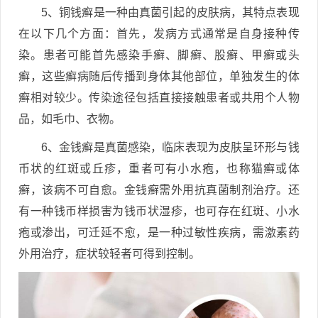
5、铜钱癣是一种由真菌引起的皮肤病，其特点表现
在以下几个方面：首先，发病方式通常是自身接种传
染。患者可能首先感染手癣、脚癣、股癣、甲癣或头
癣，这些癣病随后传播到身体其他部位，单独发生的体
癣相对较少。传染途径包括直接接触患者或共用个人物
品，如毛巾、衣物。
6、金钱癣是真菌感染，临床表现为皮肤呈环形与钱
币状的红斑或丘疹，重者可有小水疱，也称猫癣或体
癣，该病不可自愈。金钱癣需外用抗真菌制剂治疗。还
有一种钱币样损害为钱币状湿疹，也可存在红斑、小水
疱或渗出，可迁延不愈，是一种过敏性疾病，需激素药
外用治疗，症状较轻者可得到控制。