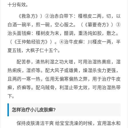
十分有效。
《救急方》）②治赤白带下：槿根皮二两，切，以
白酒一碗半，煎一碗，空心服之。（《纂要奇方》）③
治头面钱癣：槿树皮为末，醋调，重汤炖如胶，敷之。
（《王仲勉经验方》）。④治牛皮癣：川槿皮一两，半
夏五钱，大枫子仁十五个。
配苦参，清热利湿之功大增，可用治湿热黄疸，湿
热痢疾，湿疥等。配大风子或雄黄，燥湿杀虫力更强，
且两药一寒一热，伍用无偏寒偏热之弊，用于治疗牛皮
癣，疥癣等。配乌贼骨，利湿止带尢效，可用治湿热带
下。
怎样治疗小儿皮肤癣?
保持皮肤清洁干爽 给宝宝洗澡的时候，宜用温水和