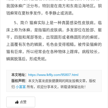
我国体癣广泛分布，特别是在南方和东南沿海地区。铜
钱癣常在夏秋季发作，冬季静止或消退。
5、简介 猫癣实际上是一种真菌感染性皮肤病，临
床上称为体癣，是指猫的皮肤病，多发部位在脸部、躯
干，四肢和尾部等处，出现圆形或者椭圆形的的癣斑，
上面覆有灰色的鳞屑，毛色会变得粗糙。被传染猫癣的
猫有巨痒，所以经常会在各种物体上蹭痒。病程较长，
鳞屑脱落后，形成秃斑。
本文地址：
https://www.lkflly.com/95807.html
版权声明：
本文为富龙皮肤健康网的网友投稿文章，版权
归
小富富
所有，欢迎分享本文，转载请保留出处！
点赞