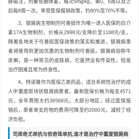
脉输注，剂量依据体重，每次5mg/kg，第0、6周以及之
后每8周一次。享受医保报销政策，约80%至70%不等。
3、银屑病生物制剂可善挺作为唯一进入医保的白介
素17A生物制剂，价格从2998元/支降价至1188元/支，
随着各地关于可善挺医保政策的落实和推进，银屑病患
者将使用到更加优惠的生物制剂可善挺。银屑病俗称牛
皮癣，是一种常见的皮肤病，它虽然没有传染性，但是
治疗困难且常为终身性。
4、特诺雅作为医保乙类药品，适合系统性治疗的成
人中重度斑块状银屑病患者。最新医保价格为每支4571
元，全年费用大约36568元。大部分地区，经过医保报
销后，患者单支药物的费用可降至约2000元，减轻了经
济负担。
司库奇尤单抗与依奇珠单抗,谁才是治疗中重度银屑病