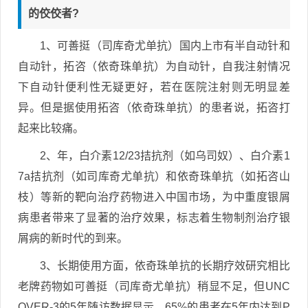
的佼佼者?
1、可善挺（司库奇尤单抗）国内上市有半自动针和
自动针，拓咨（依奇珠单抗）为自动针，自我注射情况
下自动针便利性无疑更好，若在医院注射则无明显差
异。但是据使用拓咨（依奇珠单抗）的患者说，拓咨打
起来比较痛。
2、年，白介素12/23拮抗剂（如乌司奴）、白介素1
7a拮抗剂（如司库奇尤单抗）和依奇珠单抗（如拓咨山
枝）等新的靶向治疗药物进入中国市场，为中重度银屑
病患者带来了显著的治疗效果，标志着生物制剂治疗银
屑病的新时代的到来。
3、长期使用方面，依奇珠单抗的长期疗效研究相比
老牌药物如可善挺（司库奇尤单抗）稍显不足，但UNC
OVER-3的5年随访数据显示，65%的患者在5年内达到P