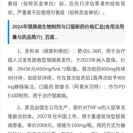
善挺（俗称苏金单抗）前，应先行评估患者的结核现
状，严重者不应使用可善挺（俗称苏金单抗）。
2024年银屑病生物制剂与口服新药价格汇总(含用法用
量与药品简介)_百度...
1、圣利卓（佩索利单抗）：靶点IL-36R，用于治疗
成人泛发性脓疱型银屑病发作，于2023年纳入医保。价
格：26436元/450mg/5mL*2瓶/盒。首次给药900mg持续
90分钟，如症状持续，可在首次给药后1周再次给予900
mg静脉输注。口服药 欧泰乐（阿普米司特）：作为PD
E4抑制剂，用于治疗银屑病。
2、类克由强生公司生产，是针对TNF-α的人鼠单克
隆嵌合抗体。2007年在中国上市，用于重度斑块型银屑
病患者。单价2008元，规格为100mg/瓶。用药方式为静