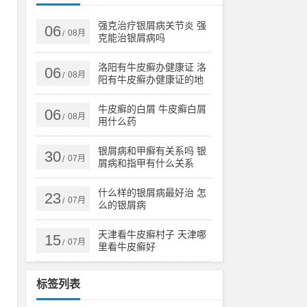
8
者
强克治疗银屑病关节炎 强
06
08月
/
克能治银屑病吗
洛阳有牛皮癣办健康证 洛
06
08月
/
阳有牛皮癣办健康证的地
，
方吗
完
牛皮癣的白屑 牛皮癣白屑
06
08月
/
用什么药
银屑病和甲癣有关系吗 银
30
发
07月
/
屑病和指甲有什么关系
录
什么样的银屑病最好治 怎
23
07月
/
么的银屑病
免
天津看牛皮癣村子 天津哪
15
07月
/
里看牛皮癣好
高
标签列表