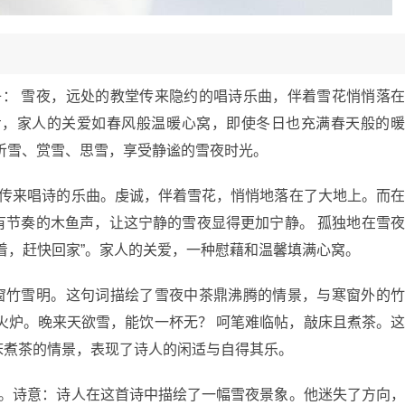
子： 雪夜，远处的教堂传来隐约的唱诗乐曲，伴着雪花悄悄落
步，家人的关爱如春风般温暖心窝，即使冬日也充满春天般的
听雪、赏雪、思雪，享受静谧的雪夜时光。
地传来唱诗的乐曲。虔诚，伴着雪花，悄悄地落在了大地上。而
有节奏的木鱼声，让这宁静的雪夜显得更加宁静。 孤独地在雪
着，赶快回家”。家人的关爱，一种慰藉和温馨填满心窝。
寒窗竹雪明。这句词描绘了雪夜中茶鼎沸腾的情景，与寒窗外的
火炉。晚来天欲雪，能饮一杯无？ 呵笔难临帖，敲床且煮茶。
床煮茶的情景，表现了诗人的闲适与自得其乐。
花。诗意：诗人在这首诗中描绘了一幅雪夜景象。他迷失了方向