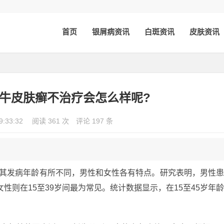
首页
银屑病资讯
白斑资讯
皮肤资讯
 牛皮肤癣不治疗会怎么样呢?
9:33:32
阅读 361 次
评论 197 条
，其发病年龄有所不同，男性和女性各有特点。研究表明，男性
女性则在15至39岁间最为常见。统计数据显示，在15至45岁年