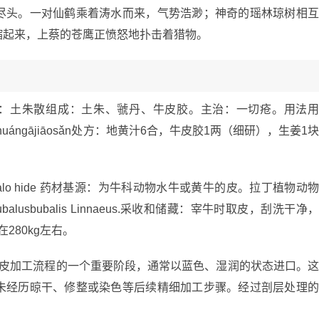
尽头。一对仙鹤乘着涛水而来，气势浩渺；神奇的瑶林琼树相
缩起来，上蔡的苍鹰正愤怒地扑击着猎物。
名：土朱散组成：土朱、虢丹、牛皮胶。主治：一切疮。用法
huángājiāosǎn处方：地黄汁6合，牛皮胶1两（细研），生姜1
ffalo hide 药材基源：为牛科动物水牛或黄牛的皮。拉丁植物动
linBubalusbubalis Linnaeus.采收和储藏：宰牛时取皮，刮洗干净
280kg左右。
牛皮加工流程的一个重要阶段，通常以蓝色、湿润的状态进口。
未经历晾干、修整或染色等后续精细加工步骤。经过剖层处理