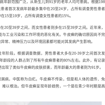
病年龄范围广泛，从新生儿到91岁的老年人均可患病。根据19
患者首次发病年龄最多集中在20至24岁，占所有调查男性患
在15至19岁，占所有调查女性患者的15%。
在20至39岁之间，而女性患者则多在15至39岁之间。近年来
能与工业污染和工作环境的恶化有关。牛皮癣的确切原因尚不
统异常、精神压力以及环境因素都可能对其发病产生影响。
年阶段。根据调查数据，男性患者大多在20-39岁之间首次
一年龄段的人群占到了所有牛皮癣患者的80%左右。此外，有记
便出现了类似牛皮癣的皮肤损害，而年龄最大的患者则为91岁。
银屑病，中医称为白疕。牛皮癣不传染，但是和人体的遗传、
、难以根治。但牛皮癣呈现年龄趋势，一个是在青少年时期是