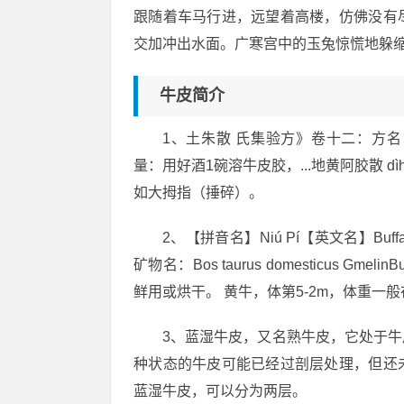
跟随着车马行进，远望着高楼，仿佛没有
交加冲出水面。广寒宫中的玉兔惊慌地躲
牛皮简介
1、土朱散 氏集验方》卷十二：方
量：用好酒1碗溶牛皮胶，...地黄阿胶散 dì
如大拇指（捶碎）。
2、【拼音名】Niú Pí【英文名】Bu
矿物名：Bos taurus domesticus Gme
鲜用或烘干。 黄牛，体第5-2m，体重一般在
3、蓝湿牛皮，又名熟牛皮，它处于
种状态的牛皮可能已经过剖层处理，但还
蓝湿牛皮，可以分为两层。