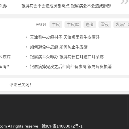
么办
银屑病会不会造成肺部斑点 银屑病会不会造成肺部斑点增多
牛皮
牛皮癣
患者
雪夜
发病年
关键词：
•
天津看牛皮癣村子 天津哪里看牛皮癣好
•
如何避免牛皮癣 如何防止牛皮癣
么疾病
•
银屑病耳朵咋办 银屑病长在耳道口耳朵疼
鱼吗?
•
银屑病掉完皮之后红肉红有事吗 银屑病皮损消退又长小红点
评论已关闭！
 All rights reserve |
豫ICP备14000072号-1