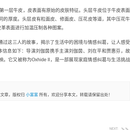
上第一层牛皮，皮表面有原始的皮肤特征。头层牛皮位于牛皮表
不同的厚度。头层皮有粒面皮、修面皮、压花皮等道，其中压花
皮革表面进行加温压制各种图案。
茵通过这三人的故事，揭示了生活中的困境与情感纠葛，让人感
本信息如下：导演刘伽茵携手主演刘伽茵、刘在平和贾惠芬，
。它又被称为Oxhide II，是一部展现家庭情感纠葛与生活挑
稿文章，版权归
小富富
所有，欢迎分享本文，转载请保留出处！
NEXT: