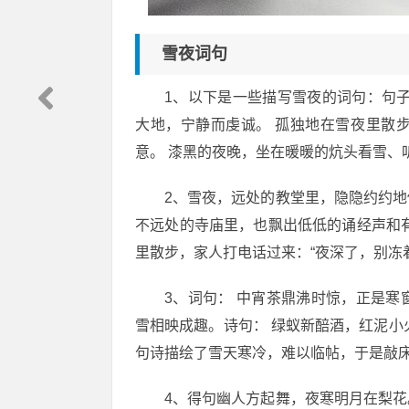
雪夜词句
1、以下是一些描写雪夜的词句：句
大地，宁静而虔诚。 孤独地在雪夜里散
意。 漆黑的夜晚，坐在暖暖的炕头看雪、
2、雪夜，远处的教堂里，隐隐约约
不远处的寺庙里，也飘出低低的诵经声和
里散步，家人打电话过来：“夜深了，别冻
3、词句： 中宵茶鼎沸时惊，正是
雪相映成趣。诗句： 绿蚁新醅酒，红泥小
句诗描绘了雪天寒冷，难以临帖，于是敲
4、得句幽人方起舞，夜寒明月在梨