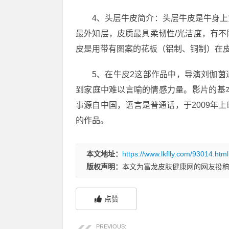
4、头层牛皮简介：头层牛皮是牛身
最外知层，皮质最具柔韧性/光洁度，有
皮是用带有图案的花板（铝制、铜制）在
5、在牛皮2这部作品中，导演刘伽
到家庭中难以言喻的情感力量。影片的基
事源自中国，语言是普通话，于2009年上映
的作品。
本文地址：
https://www.lkflly.com/93014.html
版权声明：
本文为富龙皮肤健康网的网友投
点赞
PREVIOUS: