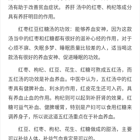
汤有助于改善贫血症状。 养肝 汤中的红枣、枸杞等成分
具有养肝明目的作用。
红枣红豆红糖汤的功效：能够养血安神，因为这款
汤当中的红枣和红糖都有很好的滋补心经的作用，对于
心烦不寐、失眠多梦、睡眠质量比较差的人，适当喝这
款汤有很好的养血安神、促进睡眠的功效。
红枣、枸杞、红豆、花生、红糖可熬成五红汤，而
五红汤的功效是补血养血。中医中认为，五红汤中的红
枣具有健脾补血、利水的作用，红皮花生还可入药，具
有养血止血的作用。枸杞则可以起到补肝肾的效果，红
糖可益气补血、健脾暖胃，特别是产妇可以食用红糖来
调养身子，所以说这道五红汤重点在于补血养血。
红豆、红枣、枸杞、花生、红糖做成的甜汤，主要
可以补益人体，补益气血肯定是可以的。