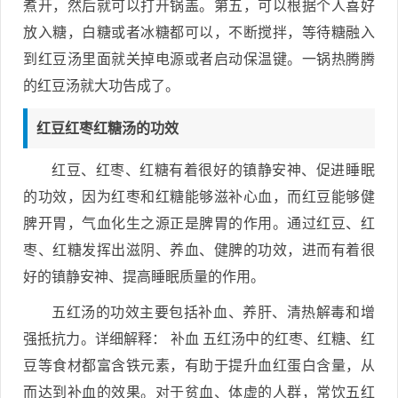
煮开，然后就可以打开锅盖。第五，可以根据个人喜好
放入糖，白糖或者冰糖都可以，不断搅拌，等待糖融入
到红豆汤里面就关掉电源或者启动保温键。一锅热腾腾
的红豆汤就大功告成了。
红豆红枣红糖汤的功效
红豆、红枣、红糖有着很好的镇静安神、促进睡眠
的功效，因为红枣和红糖能够滋补心血，而红豆能够健
脾开胃，气血化生之源正是脾胃的作用。通过红豆、红
枣、红糖发挥出滋阴、养血、健脾的功效，进而有着很
好的镇静安神、提高睡眠质量的作用。
五红汤的功效主要包括补血、养肝、清热解毒和增
强抵抗力。详细解释： 补血 五红汤中的红枣、红糖、红
豆等食材都富含铁元素，有助于提升血红蛋白含量，从
而达到补血的效果。对于贫血、体虚的人群，常饮五红