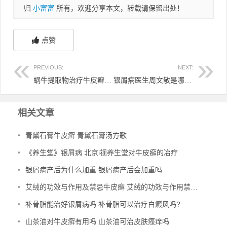
归
小富富
所有，欢迎分享本文，转载请保留出处！
点赞
PREVIOUS:
NEXT:
蜗牛提取物治疗牛皮癣 蜗牛癣如何治愈
银屑病医生周文敬是哪家医院的 周文敬医生评价
相关文章
•
青黛石膏牛皮癣 青黛石膏汤方歌
•
《养生堂》银屑病 北京i视养生堂对牛皮癣的冶疗
•
银屑病产后为什么加重 银屑病产后会加重吗
•
艾绒的功效与作用及禁忌牛皮癣 艾绒的功效与作用禁忌症
•
补骨脂能治好银屑病吗 补骨脂可以治疗白癜风吗?
•
山茶油对牛皮癣有用吗 山茶油可治皮肤瘙痒吗