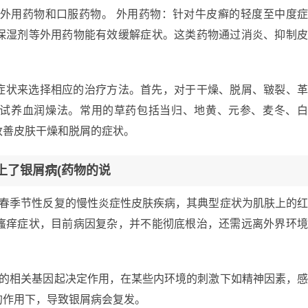
括外用药物和口服药物。 外用药物：针对牛皮癣的轻度至中度
保湿剂等外用药物能有效缓解症状。这类药物通过消炎、抑制
症状来选择相应的治疗方法。首先，对于干燥、脱屑、皲裂、
试养血润燥法。常用的草药包括当归、地黄、元参、麦冬、
改善皮肤干燥和脱屑的症状。
患上了银屑病(药物的说
冬春季节性反复的慢性炎症性皮肤疾病，其典型症状为肌肤上的
瘙痒症状，目前病因复杂，并不能彻底根治，还需远离外界环
病的相关基因起决定作用，在某些内环境的刺激下如精神因素，
的作用下，导致银屑病会复发。