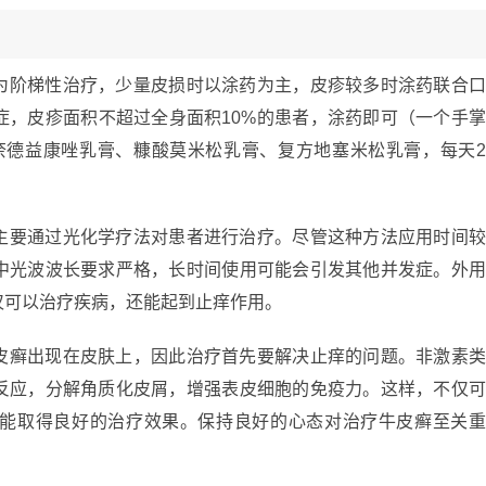
为阶梯性治疗，少量皮损时以涂药为主，皮疹较多时涂药联合
症，皮疹面积不超过全身面积10%的患者，涂药即可（一个手
奈德益康唑乳膏、糠酸莫米松乳膏、复方地塞米松乳膏，每天
主要通过光化学疗法对患者进行治疗。尽管这种方法应用时间
中光波波长要求严格，长时间使用可能会引发其他并发症。外
仅可以治疗疾病，还能起到止痒作用。
皮癣出现在皮肤上，因此治疗首先要解决止痒的问题。非激素
反应，分解角质化皮屑，增强表皮细胞的免疫力。这样，不仅
能取得良好的治疗效果。保持良好的心态对治疗牛皮癣至关