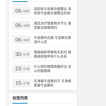
洛阳有牛皮癣办健康证 洛
06
08月
/
阳有牛皮癣办健康证的地
较
方吗
强克治疗银屑病关节炎 强
06
08月
/
克能治银屑病吗
素
牛皮癣的白屑 牛皮癣白屑
06
08月
/
用什么药
都
银屑病和甲癣有关系吗 银
30
07月
/
屑病和指甲有什么关系
。
什么样的银屑病最好治 怎
23
07月
/
么的银屑病
天津看牛皮癣村子 天津哪
15
07月
/
里看牛皮癣好
标签列表