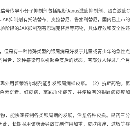
信号传导小分子抑制剂包括阻断Janus激酶抑制剂、蛋白激酶
的JAK抑制剂有托法替布、奥拉替尼、鲁索利替尼，国内已上市
试验阶段的JAK抑制剂有巴瑞克替尼等药物，具体疗效和安全性
的，但是有一种特殊类型的银屑病是好发于儿童或青少年的急性
的患者，这种感染可以引起免疫后的状态，有部分人经过几个
发现外用普萘洛尔制剂能引发银屑病样皮疹。（2）抗疟药物。
色素沉着、红皮病、掌跖角化症等，并使原有的银屑病皮疹
药物，能快速控制各类银屑病的发展，治愈各种皮损。是药三
因此，长期服用该药会导致其副作用加重，皮肤瘙痒、过敏等