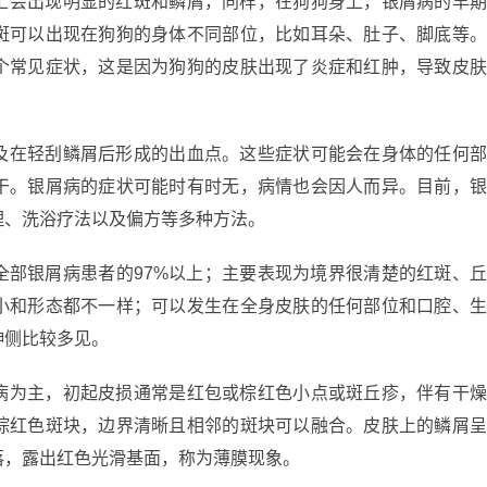
上会出现明显的红斑和鳞屑，同样，在狗狗身上，银屑病的早
斑可以出现在狗狗的身体不同部位，比如耳朵、肚子、脚底等
个常见症状，这是因为狗狗的皮肤出现了炎症和红肿，导致皮
及在轻刮鳞屑后形成的出血点。这些症状可能会在身体的任何
干。银屑病的症状可能时有时无，病情也会因人而异。目前，
理、洗浴疗法以及偏方等多种方法。
全部银屑病患者的97%以上；主要表现为境界很清楚的红斑、
小和形态都不一样；可以发生在全身皮肤的任何部位和口腔、
伸侧比较多见。
病为主，初起皮损通常是红包或棕红色小点或斑丘疹，伴有干
棕红色斑块，边界清晰且相邻的斑块可以融合。皮肤上的鳞屑
落，露出红色光滑基面，称为薄膜现象。