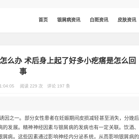
首页
银屑病资讯
白斑资讯
皮肤资讯
怎么办 术后身上起了好多小疙瘩是怎么回
事
1:04:05
阅读 229 次
评论 197 条
在诱因之一。部分女性患者在妊娠期间皮损减轻甚至消失，分娩
病的发展。精神神经因素与银屑病的发病也有一定关联。饮酒
银屑病。这些因素通过影响神经内分泌系统，从而影响银屑病