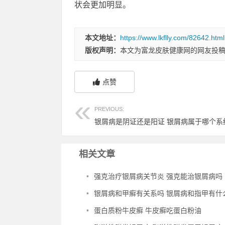
状会更加明显。
本文地址：
https://www.lkflly.com/82642.html
版权声明：
本文为富龙皮肤健康网的网友投
点赞
PREVIOUS:
银屑病是阴证还是阳证 银屑病属于哪个系
相关文章
•
强克治疗银屑病关节炎 强克能治银屑病吗
•
银屑病和甲癣有关系吗 银屑病和指甲有什
•
蛋白质粉牛皮癣 牛皮癣吃蛋白粉油