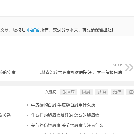
稿文章，版权归
小富富
所有，欢迎分享本文，转载请保留出处！
NEXT:
统的疾病
吉林省治疗银屑病哪家医院好 吉大一院银屑病
银屑病
鳞屑
药物
治疗
症
关键词：
•
牛皮癣的白屑 牛皮癣白屑用什么药
么关系
•
什么样的银屑病最好治 怎么的银屑病
•
关节挫伤银屑病 关节银屑病应注意什么