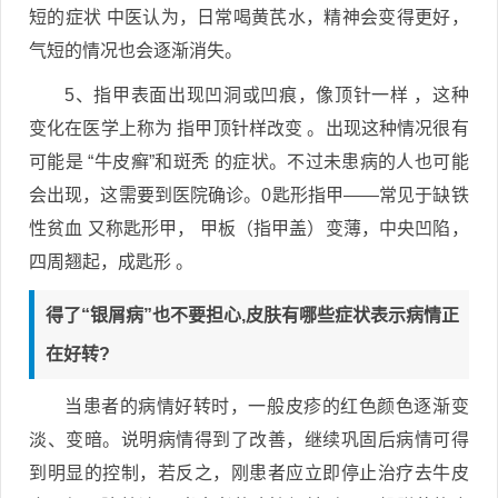
短的症状 中医认为，日常喝黄芪水，精神会变得更好，
气短的情况也会逐渐消失。
5、指甲表面出现凹洞或凹痕，像顶针一样 ，这种
变化在医学上称为 指甲顶针样改变 。出现这种情况很有
可能是 “牛皮癣”和斑秃 的症状。不过未患病的人也可能
会出现，这需要到医院确诊。0匙形指甲——常见于缺铁
性贫血 又称匙形甲， 甲板（指甲盖）变薄，中央凹陷，
四周翘起，成匙形 。
得了“银屑病”也不要担心,皮肤有哪些症状表示病情正
在好转?
当患者的病情好转时，一般皮疹的红色颜色逐渐变
淡、变暗。说明病情得到了改善，继续巩固后病情可得
到明显的控制，若反之，刚患者应立即停止治疗去牛皮