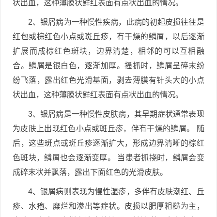
状出血，这种薄膜状鲜红表面有点状出血的情况。
2、银屑病为一种慢性疾病，此病的初起皮损往往是
红包或棕红色小点或斑丘疹，有干燥的鳞屑，以后逐渐
扩展而成棕红色斑块，边界清楚，相邻的可以互相融
合。鳞屑是银白色，逐渐加厚。搔抓时，鳞屑呈碎末纷
纷飞落，露出红色光滑基面，剥去薄膜有针头大的小点
状出血，这种薄膜状鲜红表面有点状出血的情况。
3、银屑病是一种慢性皮肤病，其早期症状通常表现
为皮肤上出现红色小点或斑丘疹，伴有干燥的鳞屑。 随
后，这些斑点或斑丘疹逐渐扩大，形成边界清晰的棕红
色斑块，鳞屑也会逐渐变厚。 当患者抓挠时，鳞屑会变
成碎末状并飘落，露出下面红色的光滑皮肤。
4、银屑病则表现为慢性湿疹，多伴有皮肤潮红、丘
疹、水疱、糜烂和渗出等症状。皮损以肥厚粗糙为主，