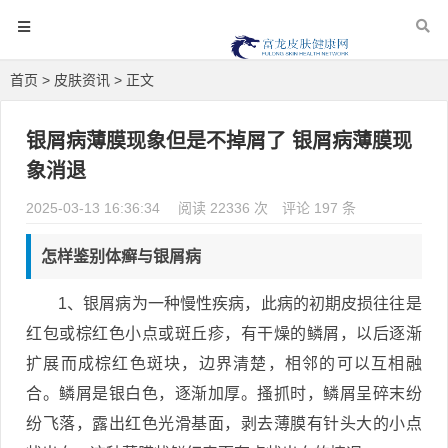
首页
>
皮肤资讯
> 正文
银屑病薄膜现象但是不掉屑了 银屑病薄膜现
象消退
2025-03-13 16:36:34
阅读 22336 次
评论 197 条
怎样鉴别体癣与银屑病
1、银屑病为一种慢性疾病，此病的初期皮损往往是
红包或棕红色小点或斑丘疹，有干燥的鳞屑，以后逐渐
扩展而成棕红色斑块，边界清楚，相邻的可以互相融
合。鳞屑是银白色，逐渐加厚。搔抓时，鳞屑呈碎末纷
纷飞落，露出红色光滑基面，剥去薄膜有针头大的小点