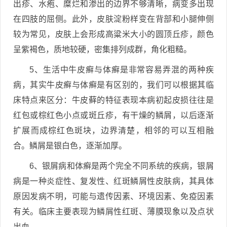
出疹、水疱、糜烂和渗出的边界不够清晰，病变多出现
在四肢的屈侧。此外，皮肤淀粉样变在背部和小腿伸侧
较为常见，皮肤上会形成高粱米大小的圆顶丘疹，颜色
呈紫褐色，质地较硬，密集排列成群，角化粗糙。
5、生活中牛皮癣与体癣是非常容易弄混的两种疾
病，其实牛皮癣与体癣是有区别的，我们可以根据其临
床特点来区分：牛皮藓的特征表现本病初起皮损往往是
红包或棕红色小点或斑丘疹，有干燥的鳞屑，以后逐渐
扩展而成棕红色斑块，边界清楚，相邻的可以互相融
合。鳞屑是银白色，逐渐加厚。
6、银屑病和体癣是两个完全不同系统的疾病，银屑
病是一种炎症性、复发性、红斑鳞屑性皮肤病，其具体
原因发病不明，可能与遗传因素、环境因素、免疫因素
有关。临床主要表现为鳞屑性红斑、薄膜现象以及点状
出血。