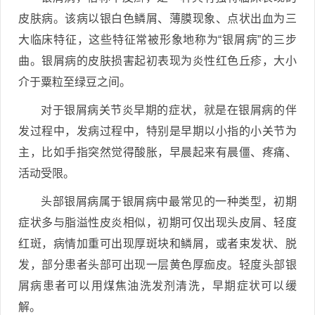
皮肤病。该病以银白色鳞屑、薄膜现象、点状出血为三
大临床特征，这些特征常被形象地称为“银屑病”的三步
曲。银屑病的皮肤损害起初表现为炎性红色丘疹，大小
介于粟粒至绿豆之间。
对于银屑病关节炎早期的症状，就是在银屑病的伴
发过程中，发病过程中，特别是早期以小指的小关节为
主，比如手指突然觉得酸胀，早晨起来有晨僵、疼痛、
活动受限。
头部银屑病属于银屑病中最常见的一种类型，初期
症状多与脂溢性皮炎相似，初期可仅出现头皮屑、轻度
红斑，病情加重可出现厚斑块和鳞屑，或者束发状、脱
发，部分患者头部可出现一层黄色厚痂皮。轻度头部银
屑病患者可以用煤焦油洗发剂清洗，早期症状可以缓
解。