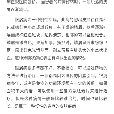
癣正规医院就诊。 当患者的病情好转时，一般脱落的皮
屑逐渐减少。
银屑病为一种慢性疾病，此病的初起皮损往往是红
包或棕红色小点或斑丘疹，有干燥的鳞屑，以后逐渐扩
展而成棕红色斑块，边界清楚，相邻的可以互相融合。
鳞屑是银白色，逐渐加厚。搔抓时，鳞屑呈碎末纷纷飞
落，露出红色光滑基面，剥去薄膜有针头大的小点状出
血，这种薄膜状鲜红表面有点状出血的情况。
银屑病很多年都不好，不要担心，可以通过药物的
方法来进行治疗，一般都是因为遗传的因素引起。银屑
病多年，或者是免疫的功能环境都有一定的关系，如果
面积不大的话，可以使用一些复方氨肽素片来进行治
疗，但是这种病情一般是比较难治的，时间也是比较
长，是属于一种慢性的炎症的皮肤疾病。