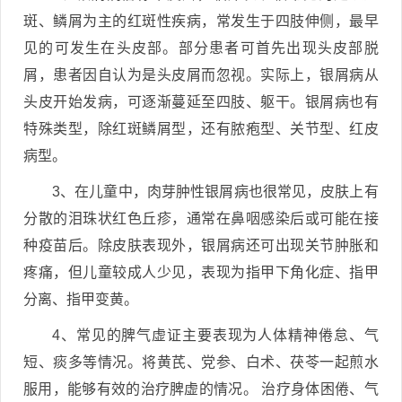
斑、鳞屑为主的红斑性疾病，常发生于四肢伸侧，最早
见的可发生在头皮部。部分患者可首先出现头皮部脱
屑，患者因自认为是头皮屑而忽视。实际上，银屑病从
头皮开始发病，可逐渐蔓延至四肢、躯干。银屑病也有
特殊类型，除红斑鳞屑型，还有脓疱型、关节型、红皮
病型。
3、在儿童中，肉芽肿性银屑病也很常见，皮肤上有
分散的泪珠状红色丘疹，通常在鼻咽感染后或可能在接
种疫苗后。除皮肤表现外，银屑病还可出现关节肿胀和
疼痛，但儿童较成人少见，表现为指甲下角化症、指甲
分离、指甲变黄。
4、常见的脾气虚证主要表现为人体精神倦怠、气
短、痰多等情况。将黄芪、党参、白术、茯苓一起煎水
服用，能够有效的治疗脾虚的情况。 治疗身体困倦、气