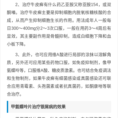
2、治疗牛皮癣有什么药乙亚胺又称亚胺154，或双
酮嗪。治疗牛皮癣主要是抑制细胞内脱氧核糖核酸的合
成，从而产生抑制细胞生长的作用。用法成年人一般每
日300～400mg分2～3次口服，一般在用药3～4周后有
显效，其主要副作用是骨髓抑制，造成白细胞下降和血
小板下降。
3、此外，也可应用维A酸进行局部的涂抹以溶解角
质，另外还可应用某些药物口服，如免疫抑制剂，像甲
氨蝶呤等，口服维A酸、糖皮质激素。也可结合免疫调法
和生物制剂，如果牛皮癣有细菌感染或真菌感染还可联
合应用青霉素、头孢菌素或者抗真菌药，如酮康唑等联
合治疗。
甲氨蝶呤片治疗银屑病的效果