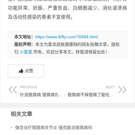
功能异常、妊娠、严重贫血、白细胞减少、消化道溃疡
及活动性感染的患者不宜使用。
本文地址：
https://www.lkflly.com/76884.html
版权声明：
本文为富龙皮肤健康网的网友投稿文章，版权
归
小富富
所有，欢迎分享本文，转载请保留出处！
点赞
PREVIOUS:
NEXT:
针泡银屑病 银屑病扎针能好么
银屑病不掉银屑了能吃猪肉吗 银屑病不掉银屑了能吃猪肉吗图片
相关文章
•
强克治疗银屑病关节炎 强克能治银屑病吗