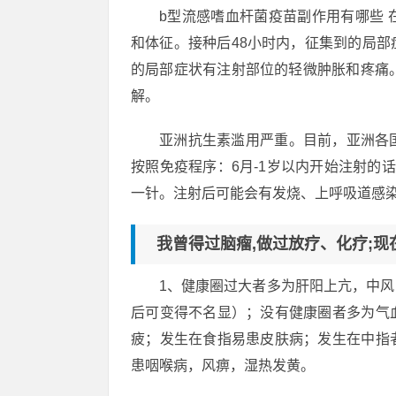
b型流感嗜血杆菌疫苗副作用有哪些
和体征。接种后48小时内，征集到的局
的局部症状有注射部位的轻微肿胀和疼痛
解。
亚洲抗生素滥用严重。目前，亚洲各
按照免疫程序：6月-1岁以内开始注射的话
一针。注射后可能会有发烧、上呼吸道感
我曾得过脑瘤,做过放疗、化疗;现
1、健康圈过大者多为肝阳上亢，中
后可变得不名显）；没有健康圈者多为气
疲；发生在食指易患皮肤病；发生在中指
患咽喉病，风痹，湿热发黄。