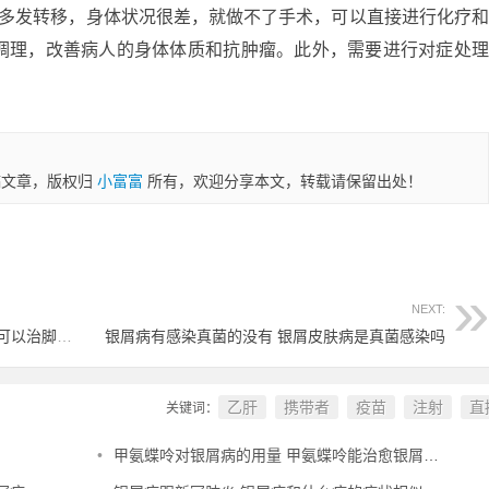
经多发转移，身体状况很差，就做不了手术，可以直接进行化疗
调理，改善病人的身体体质和抗肿瘤。此外，需要进行对症处
稿文章，版权归
小富富
所有，欢迎分享本文，转载请保留出处！
NEXT:
复方樟脑软膏能治疗牛皮癣 复方樟脑乳膏可以治脚气吗?
银屑病有感染真菌的没有 银屑皮肤病是真菌感染吗
乙肝
携带者
疫苗
注射
直
关键词：
•
甲氨蝶呤对银屑病的用量 甲氨蝶呤能治愈银屑病吗