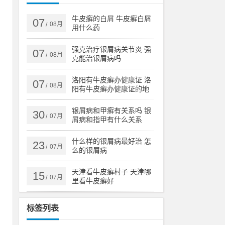
、
乙
牛皮癣的白屑 牛皮癣白屑
07
08月
/
用什么药
强克治疗银屑病关节炎 强
07
08月
/
克能治银屑病吗
扩
育
洛阳有牛皮癣办健康证 洛
07
08月
/
阳有牛皮癣办健康证的地
方吗
银屑病和甲癣有关系吗 银
30
直
07月
/
屑病和指甲有什么关系
疾
什么样的银屑病最好治 怎
23
07月
/
么的银屑病
特
天津看牛皮癣村子 天津哪
15
07月
/
里看牛皮癣好
合
标签列表