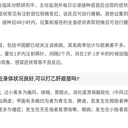
 在临床对照研究中，主动监测并每日记录接种疫苗后出现的症
部症状常见有注射部位轻微发红，该反应可自行缓解。其他征集
。接种后48小时内，征集和报告的全身症状表现轻微且可自行
国，包括中国都已经关注该疾病，其发病率估计与欧美差不多
，要在1岁内注射两针，间隔2个月，另在1岁-1岁半的时候加
染现象、感冒症状等等不良反应。
在身体状况良好,可以打乙肝疫苗吗?
风；过小者多为痛风，咳喘，胃肠炎，消化道溃疡脑软化（中风
血两虚；甲面有多痕凹沟者为寄生虫，脾虚，若发生在拇指者
者多为痿症；发生在无名指者易患咳嗽，眼病；发生在小指者