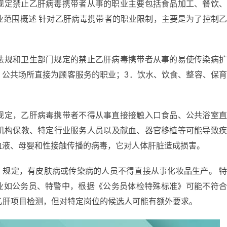
规定禁止乙肝病毒携带者从事的职业主要包括食品加工、餐饮
业范围概述 针对乙肝病毒携带者的职业限制，主要是为了控制
法规和卫生部门规定的禁止乙肝病毒携带者从事的易使传染病
 公共场所直接为顾客服务的职业；3．饮水、饮食、整容、保
规定，乙肝病毒携带者不得从事直接接触入口食品、公共浴室
机构保教、特定行业服务人员以及献血、器官移植等可能导致
血液、母婴和性接触传播的病毒，它对人体肝脏造成损害。
例》规定，有皮肤病或传染病的人员不得直接从事化妆品生产。 
职业如公务员、特警中，根据《公务员体检特殊标准》可能不符
留乙肝项目检测，但对特定岗位的候选人可能有额外要求。