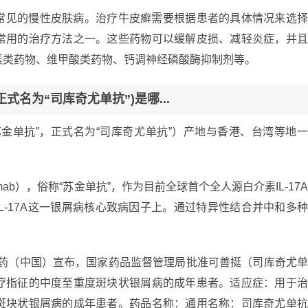
常见的慢性皮肤病。治疗牛皮癣需要根据患者的具体情况来选
常用的治疗方法之一。这些药物可以缓解皮损、减轻炎症，并
素类药物、维甲酸类药物、钙调神经磷酸酶抑制剂等。
式名为“司库奇尤单抗”)是哪...
金单抗”，正式名为“司库奇尤单抗”）产地与香港、台湾等地
mab），俗称“苏金单抗”，作为目前全球首个全人源白介素IL-17
L-17A这一银屑病核心致病因子上。通过特异性结合并中和多
。
华制药（中国）宣布，国家药品监督管理局批准可善挺（司库奇尤
疗指征的中度至重度斑块状银屑病的成年患者。适应症：用于
斑块状银屑病的成年患者。药品名称：通用名称：司库奇尤单