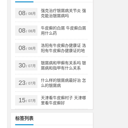
强克治疗银屑病关节炎 强
08
08月
/
克能治银屑病吗
牛皮癣的白屑 牛皮癣白屑
08
08月
/
用什么药
洛阳有牛皮癣办健康证 洛
08
08月
/
阳有牛皮癣办健康证的地
方吗
银屑病和甲癣有关系吗 银
30
07月
/
屑病和指甲有什么关系
什么样的银屑病最好治 怎
23
07月
/
么的银屑病
天津看牛皮癣村子 天津哪
15
07月
/
里看牛皮癣好
标签列表