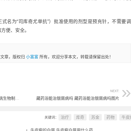
正式名为“司库奇尤单抗”）批准使用的剂型是预充针，不需要
加方便、安全。
稿文章，版权归
小富富
所有，欢迎分享本文，转载请保留出处！
NEXT:
安徽看银屑病哪家医院好 安徽可以打银屑病生物制剂吗
藏药浴能治银屑病吗 藏药浴能治银屑病吗图片
治疗
库奇
苏金
药物
牛皮
关键词：
•
牛皮癣的白屑 牛皮癣白屑用什么药