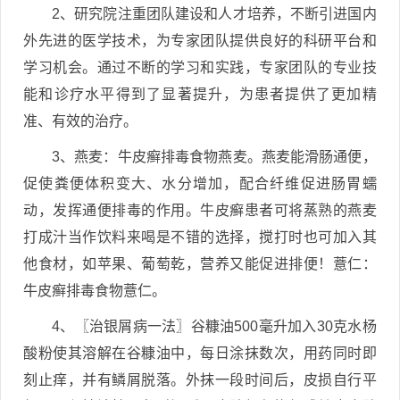
2、研究院注重团队建设和人才培养，不断引进国内
外先进的医学技术，为专家团队提供良好的科研平台和
学习机会。通过不断的学习和实践，专家团队的专业技
能和诊疗水平得到了显著提升，为患者提供了更加精
准、有效的治疗。
3、燕麦：牛皮癣排毒食物燕麦。燕麦能滑肠通便，
促使粪便体积变大、水分增加，配合纤维促进肠胃蠕
动，发挥通便排毒的作用。牛皮癣患者可将蒸熟的燕麦
打成汁当作饮料来喝是不错的选择，搅打时也可加入其
他食材，如苹果、葡萄乾，营养又能促进排便！薏仁：
牛皮癣排毒食物薏仁。
4、〖治银屑病一法〗谷糠油500毫升加入30克水杨
酸粉使其溶解在谷糠油中，每日涂抹数次，用药同时即
刻止痒，并有鳞屑脱落。外抹一段时间后，皮损自行平