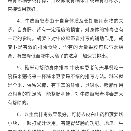
是青色橘子或柠檬，连皮做成青橘果汁或是青柠檬水，
直接饮用就好。
4、牛皮癣患者由于自身体质及长期服用药物的关
系，自身肝、肾有一定程度的损害，对身体的排毒也有
一定的影响。胡萝卜对牛皮癣患者排毒的辅助作用。胡
萝卜是有效的排汞食物，含有的大量果胶可以与汞结
合，有效降低血液中汞离子的浓度，加速其排出。
5、糙米可帮助身体排毒 牛皮癣患者每天早餐吃一
碗糙米粥或来一杯糙米豆浆是不错的排毒方法。糙米就
是全米，保留米糠，有丰富的纤维，具吸水、吸脂作用
及相当的饱足感，能整肠利便，对牛皮癣患者排毒是大
有帮助的。
6、以生食排毒效果最好，可将去皮白山药和菠萝切
小块，一起打成汁饮用，有健胃整肠的功能。地瓜：牛