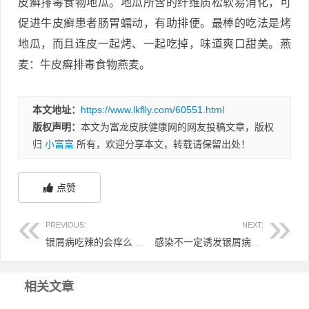
皮癣排毒食物地瓜。地瓜所含的纤维质松软易消化，可
促进牛皮癣患者肠胃蠕动，有助排便。最棒的吃法是烤
地瓜，而且连皮一起烤、一起吃掉，味道爽口甜美。燕
麦：牛皮癣排毒食物燕麦。
本文地址：
https://www.lkflly.com/60551.html
版权声明：
本文为富龙皮肤健康网的网友投稿文章，版权
归
小富富
所有，欢迎分享本文，转载请保留出处！
点赞
PREVIOUS:
NEXT:
银屑病吃辣的会痒么 银屑病吃辣的会痒么吗
感染不一定诱发银屑病 银屑病是感染性皮肤病吗
相关文章