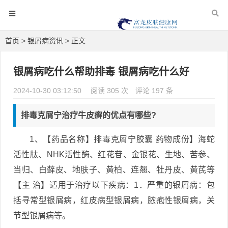
首页
>
银屑病资讯
> 正文
银屑病吃什么帮助排毒 银屑病吃什么好
2024-10-30 03:12:50
阅读 305 次
评论 197 条
排毒克屑宁治疗牛皮癣的优点有哪些?
1、【药品名称】排毒克屑宁胶囊 药物成份】海蛇
活性肽、NHK活性酶、红花苷、金银花、生地、苦参、
当归、白藓皮、地肤子、黄柏、连翘、牡丹皮、黄芪等
【主 治】适用于治疗以下疾病：1．严重的银屑病：包
括寻常型银屑病，红皮病型银屑病，脓疱性银屑病，关
节型银屑病等。