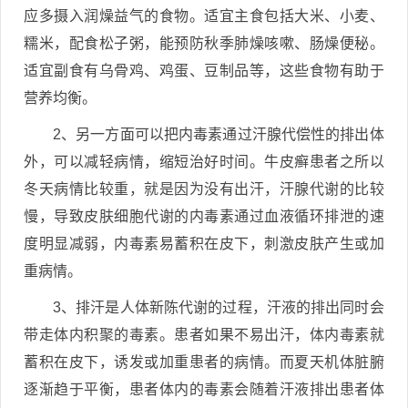
应多摄入润燥益气的食物。适宜主食包括大米、小麦、
糯米，配食松子粥，能预防秋季肺燥咳嗽、肠燥便秘。
适宜副食有乌骨鸡、鸡蛋、豆制品等，这些食物有助于
营养均衡。
2、另一方面可以把内毒素通过汗腺代偿性的排出体
外，可以减轻病情，缩短治好时间。牛皮癣患者之所以
冬天病情比较重，就是因为没有出汗，汗腺代谢的比较
慢，导致皮肤细胞代谢的内毒素通过血液循环排泄的速
度明显减弱，内毒素易蓄积在皮下，刺激皮肤产生或加
重病情。
3、排汗是人体新陈代谢的过程，汗液的排出同时会
带走体内积聚的毒素。患者如果不易出汗，体内毒素就
蓄积在皮下，诱发或加重患者的病情。而夏天机体脏腑
逐渐趋于平衡，患者体内的毒素会随着汗液排出患者体