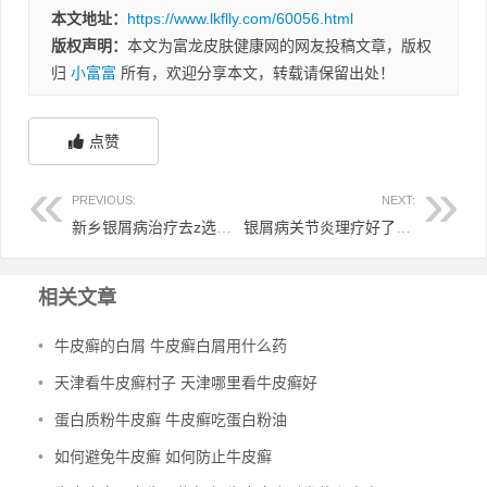
本文地址：
https://www.lkflly.com/60056.html
版权声明：
本文为富龙皮肤健康网的网友投稿文章，版权
归
小富富
所有，欢迎分享本文，转载请保留出处！
点赞
PREVIOUS:
NEXT:
新乡银屑病治疗去z选杨淑莲 新乡哪个诊所看银屑病好
银屑病关节炎理疗好了 银屑病关节炎理疗好了又复发
相关文章
•
牛皮癣的白屑 牛皮癣白屑用什么药
•
天津看牛皮癣村子 天津哪里看牛皮癣好
•
蛋白质粉牛皮癣 牛皮癣吃蛋白粉油
•
如何避免牛皮癣 如何防止牛皮癣