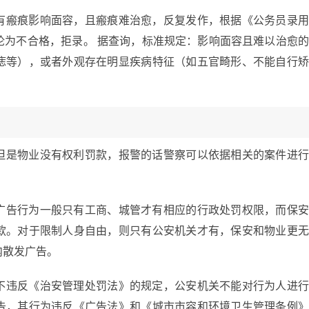
有瘢痕影响面容，且瘢痕难治愈，反复发作，根据《公务员录
论为不合格，拒录。 据查询，标准规定：影响面容且难以治愈
痣等），或者外观存在明显疾病特征（如五官畸形、不能自行
但是物业没有权利罚款，报警的话警察可以依据相关的案件进
广告行为一般只有工商、城管才有相应的行政处罚权限，而保
款。对于限制人身自由，则只有公安机关才有，保安和物业更
内散发广告。
不违反《治安管理处罚法》的规定，公安机关不能对行为人进
告，其行为违反《广告法》和《城市市容和环境卫生管理条例