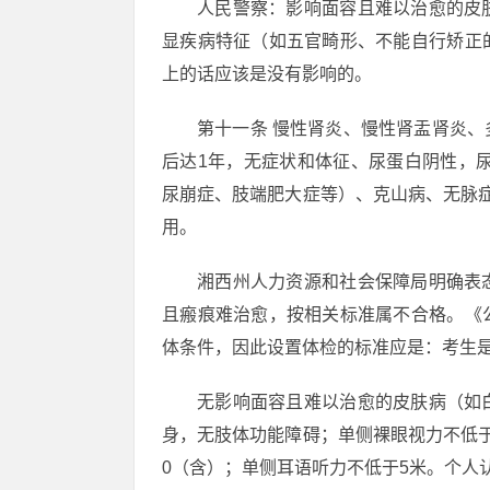
人民警察：影响面容且难以治愈的皮
显疾病特征（如五官畸形、不能自行矫正
上的话应该是没有影响的。
第十一条 慢性肾炎、慢性肾盂肾炎
后达1年，无症状和体征、尿蛋白阴性，
尿崩症、肢端肥大症等）、克山病、无脉
用。
湘西州人力资源和社会保障局明确表
且瘢痕难治愈，按相关标准属不合格。《
体条件，因此设置体检的标准应是：考生
无影响面容且难以治愈的皮肤病（如
身，无肢体功能障碍；单侧裸眼视力不低
0（含）；单侧耳语听力不低于5米。个人