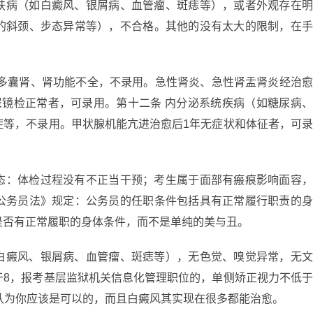
肤病（如白癜风、银屑病、血管瘤、斑痣等），或者外观存在
的斜颈、步态异常等），不合格。其他的没有太大的限制，在
、多囊肾、肾功能不全，不录用。急性肾炎、急性肾盂肾炎经治
尿镜检正常者，可录用。第十二条 内分泌系统疾病（如糖尿病
症等，不录用。甲状腺机能亢进治愈后1年无症状和体征者，可
态：体检过程没有不正当干预；考生属于面部有瘢痕影响面容
公务员法》规定：公务员的任职条件包括具有正常履行职责的
是否有正常履职的身体条件，而不是单纯的美与丑。
白癜风、银屑病、血管瘤、斑痣等），无色觉、嗅觉异常，无
于8，报考基层监狱机关信息化管理职位的，单侧矫正视力不低
认为你应该是可以的，而且白癜风其实现在很多都能治愈。