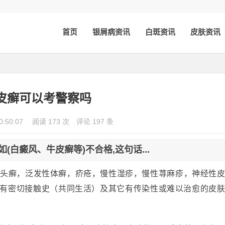
首页
银屑病资讯
白斑资讯
皮肤资讯
皮癣可以考警察吗
0:50:07
阅读 173 次
评论 197 条
(白癜风、牛皮癣等)不合格,这句话...
臭、头癣，泛发性体癣，疥疮，慢性湿疹，慢性荨麻疹，神经性
有密切接触史（共同生活）及其它有传染性或难以治愈的皮