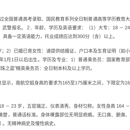
通过全国普通高考录取、国民教育系列全日制普通高等学历教育
警报名。 2．年龄、学历及英语要求：（1）大专：18 － 2
 （3）具备一定英语能力，托业成绩应达到300分（含）以上。
5周岁；2）已婚已育女性：请提供结婚证、户口本及生育证明（如
6年1月1日以后出生。学历及专业：1）普通乘务员：国家教育
明珠之蓝”精英乘务员：全日制本科及以上学历。
显示，南航空姐身高的要求为165至175厘米之间，下限定为1
8 － 23 岁，五官端正、仪表清秀、身材匀称。女性身高 164 
cm 。口齿清楚，普通话标准。身体裸露部位无明显疤痕。无口臭、腑臭
米 。无精神病史及慢性病史。