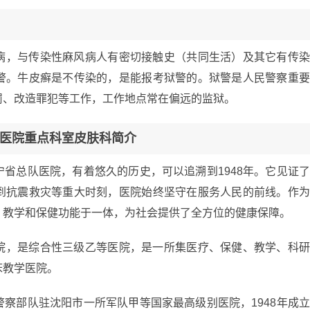
病，与传染性麻风病人有密切接触史（共同生活）及其它有传
警。牛皮癣是不传染的，是能报考狱警的。狱警是人民警察重
罚、改造罪犯等工作，工作地点常在偏远的监狱。
医院重点科室皮肤科简介
省总队医院，有着悠久的历史，可以追溯到1948年。它见证
到抗震救灾等重大时刻，医院始终坚守在服务人民的前线。作
、教学和保健功能于一体，为社会提供了全方位的健康保障。
院，是综合性三级乙等医院，是一所集医疗、保健、教学、科
床教学医院。
察部队驻沈阳市一所军队甲等国家最高级别医院，1948年成