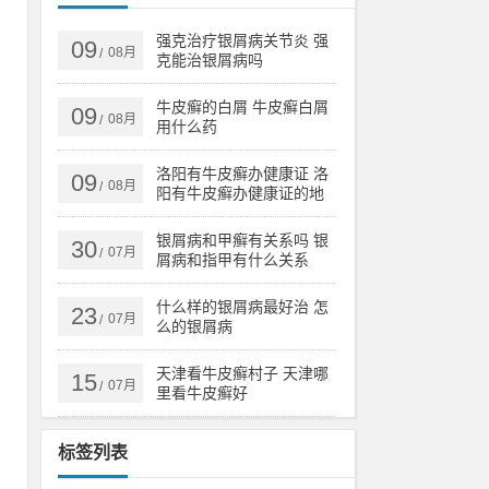
明
手
强克治疗银屑病关节炎 强
09
08月
/
克能治银屑病吗
牛皮癣的白屑 牛皮癣白屑
09
08月
/
用什么药
愈
、
洛阳有牛皮癣办健康证 洛
09
08月
/
录
阳有牛皮癣办健康证的地
方吗
银屑病和甲癣有关系吗 银
30
07月
/
屑病和指甲有什么关系
，
什么样的银屑病最好治 怎
23
身
07月
/
么的银屑病
天津看牛皮癣村子 天津哪
15
07月
/
里看牛皮癣好
文
于
标签列表