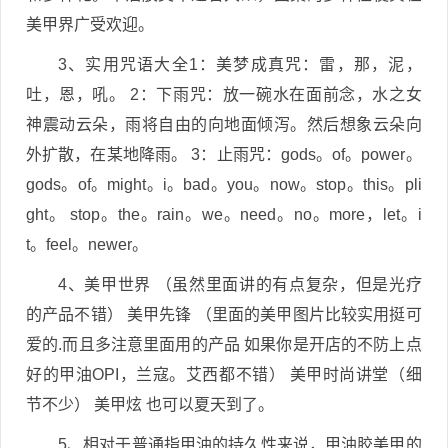
美甲界广受欢迎。
3、实用咒语大全1：美梦成真咒：雷，那，泥，
吐，恩，吼。 2：下雨咒：放一碗水在面前念，水之女
神震动云朵，雨将自由的向地面倾泻。然后想象云朵向
外扩散，在某地降雨。 3：止雨咒：gods。of。power。
gods。of。might。i。bad。you。now。stop。this。pli
ght。 stop。the。rain。we。need。no。more，let。i
t。feel。newer。
4、美甲世界 （虽然里面讲的有点复杂，但是光疗
的产品不错） 美甲先锋 （里面的美甲图片比较实用挺可
爱的.而且多注意里面用的产品 如果你是开店的不防上点
好的甲油OPI，兰寇。艾西都不错） 美甲时尚讲堂（细
节不少） 美甲炫 也可以夏天到了。
5、相对于普通指甲油的持久性来说，甲油胶美甲的