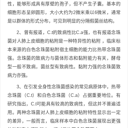
性，能够形成具有厚壁的孢子，但不产生子囊。基本的
细胞形态呈卵圆形，大小大约为2微米乘以6微米，通常
是以群体的形式分布，可见到明显的分隔假菌丝结构。
2、曾有报道，C.t的致病性比C.a强，也有报道念珠
菌对人肺上皮细胞的粘附是一种特异性的粘附 ，临床标
本来源的白色念珠菌粘附宿主细胞的能力比热带念珠菌
强。念珠菌的致病力与菌体形态和黏附能力有关，酵母
型一般不致病，菌丝型有致病性。黏附力强的念珠菌致
病力亦强。
3、在引发全身性念珠菌感染的常见病原体中，热带
念珠菌（C.t）和白色念珠菌（C.a）占据重要地位。有
研究指出，C.t可能具有较高的致病性，但这并不普遍适
用。两种念珠菌对人肺上皮细胞的粘附特性显示出一定
的差异，一般而言，临床样本中白色念珠菌展现出更强