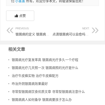
归
小富富
所有，欢迎分享本文，转载请保留出处！
点赞
PREVIOUS:
NEXT:
银屑病的定义 银屑病的症状
点滴银屑病可以自愈吗 点滴银屑病多久消退
相关文章
•
银屑病光疗复发率高 银屑病光疗多久一个疗程
•
银屑病光疗几天照一次 银屑病照的光疗是什么
•
治疗牛皮癣实物 治疗牛皮癣配方
•
咋治外阴银屑病效果最好
•
寻常型银屑病饮食优质文章 寻常型银屑病注意什么
•
银屑病病人如何备孕 银屑病要孩子怎么办