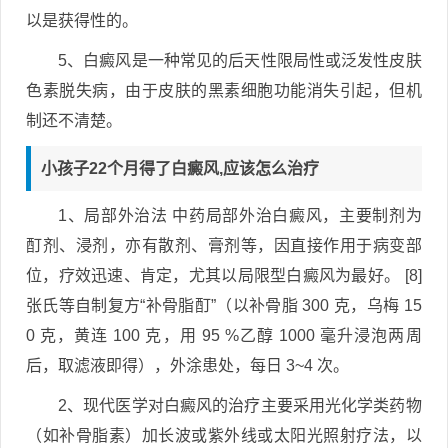
以是获得性的。
5、白癜风是一种常见的后天性限局性或泛发性皮肤
色素脱失病，由于皮肤的黑素细胞功能消失引起，但机
制还不清楚。
小孩子22个月得了白癜风,应该怎么治疗
1、局部外治法 中药局部外治白癜风，主要制剂为
酊剂、浸剂，亦有散剂、膏剂等，因直接作用于病变部
位，疗效迅速、肯定，尤其以局限型白癜风为最好。 [8]
张氏等自制复方“补骨脂酊”（以补骨脂 300 克，乌梅 15
0 克，黄连 100 克，用 95 %乙醇 1000 毫升浸泡两周
后，取滤液即得），外涂患处，每日 3~4 次。
2、现代医学对白癜风的治疗主要采用光化学类药物
（如补骨脂素）加长波或紫外线或太阳光照射疗法，以