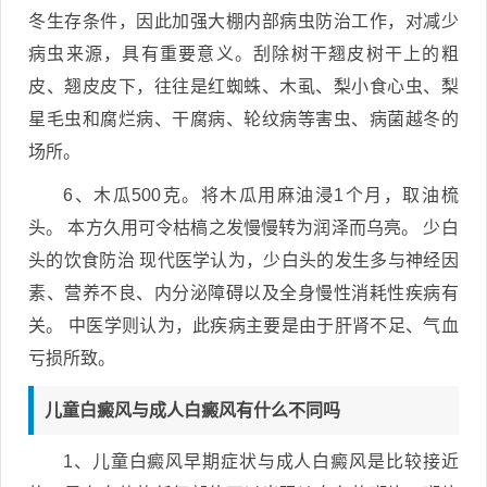
冬生存条件，因此加强大棚内部病虫防治工作，对减少
病虫来源，具有重要意义。刮除树干翘皮树干上的粗
皮、翘皮皮下，往往是红蜘蛛、木虱、梨小食心虫、梨
星毛虫和腐烂病、干腐病、轮纹病等害虫、病菌越冬的
场所。
6、木瓜500克。将木瓜用麻油浸1个月，取油梳
头。 本方久用可令枯槁之发慢慢转为润泽而乌亮。 少白
头的饮食防治 现代医学认为，少白头的发生多与神经因
素、营养不良、内分泌障碍以及全身慢性消耗性疾病有
关。 中医学则认为，此疾病主要是由于肝肾不足、气血
亏损所致。
儿童白癜风与成人白癜风有什么不同吗
1、儿童白癜风早期症状与成人白癜风是比较接近