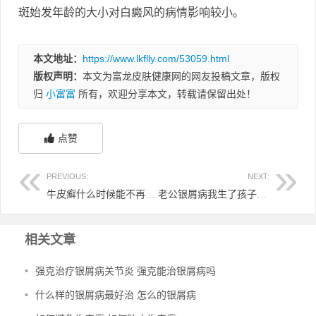
斑始发年龄的大小对白癜风的病情影响较小。
本文地址：
https://www.lkflly.com/53059.html
版权声明：
本文为富龙皮肤健康网的网友投稿文章，版权
归
小富富
所有，欢迎分享本文，转载请保留出处！
点赞
PREVIOUS:
NEXT:
牛皮癣什么时候能不再新发
老公银屑病我生了孩子 老公有银屑病
相关文章
•
强克治疗银屑病关节炎 强克能治银屑病吗
•
什么样的银屑病最好治 怎么的银屑病