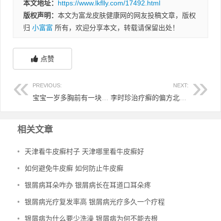
本文地址：
https://www.lkflly.com/17492.html
版权声明：
本文为富龙皮肤健康网的网友投稿文章，版权
归
小富富
所有，欢迎分享本文，转载请保留出处！
点赞
PREVIOUS:
NEXT:
宝宝一岁多胸前有一块白 一岁宝宝胸前起红疙瘩
李时珍治疗癣的偏方北京京科咨询 李时珍治皮肤病偏方
相关文章
•
天津看牛皮癣村子 天津哪里看牛皮癣好
•
如何避免牛皮癣 如何防止牛皮癣
•
银屑病耳朵咋办 银屑病长在耳道口耳朵疼
•
银屑病光疗复发率高 银屑病光疗多久一个疗程
•
银屑病为什么要少洗澡 银屑病为何不能去根