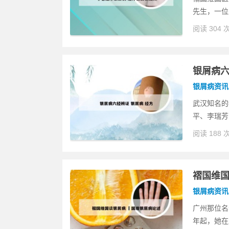
先生，一位
阅读 304 
银屑病六
银屑病资讯
武汉知名的
平、李瑞芳
阅读 188 
褶国维国
银屑病资讯
广州那位名
年起，她在