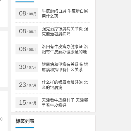
牛皮癣的白屑 牛皮癣白屑
08
08月
/
用什么药
强克治疗银屑病关节炎 强
08
08月
/
克能治银屑病吗
洛阳有牛皮癣办健康证 洛
08
08月
/
阳有牛皮癣办健康证的地
方吗
银屑病和甲癣有关系吗 银
30
07月
/
屑病和指甲有什么关系
什么样的银屑病最好治 怎
23
07月
/
么的银屑病
天津看牛皮癣村子 天津哪
15
07月
/
里看牛皮癣好
0
标签列表