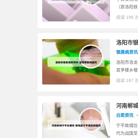
（原洛阳铁
阅读 198 
洛阳市银
银屑病资讯
洛阳市洛龙
其李楼乡楼
阅读 187 
河南郸城
白斑资讯
•
宁平故城位
代为战国至