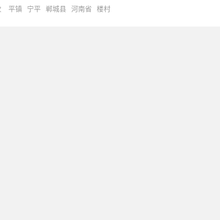
次
平镇
宁平
郸城县
河南省
楼村