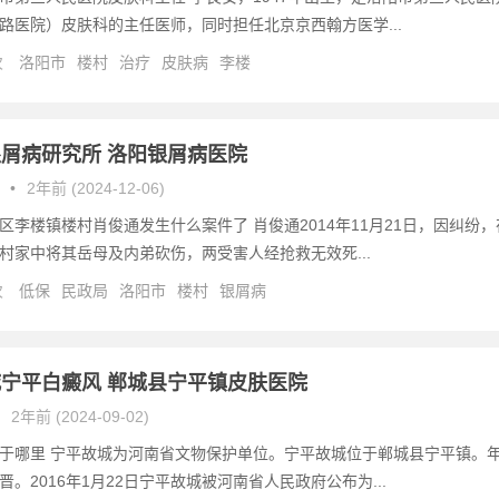
路医院）皮肤科的主任医师，同时担任北京京西翰方医学...
次
洛阳市
楼村
治疗
皮肤病
李楼
屑病研究所 洛阳银屑病医院
•
2年前 (2024-12-06)
区李楼镇楼村肖俊通发生什么案件了 肖俊通2014年11月21日，因纠纷，
村家中将其岳母及内弟砍伤，两受害人经抢救无效死...
次
低保
民政局
洛阳市
楼村
银屑病
宁平白癜风 郸城县宁平镇皮肤医院
2年前 (2024-09-02)
于哪里 宁平故城为河南省文物保护单位。宁平故城位于郸城县宁平镇。
晋。2016年1月22日宁平故城被河南省人民政府公布为...