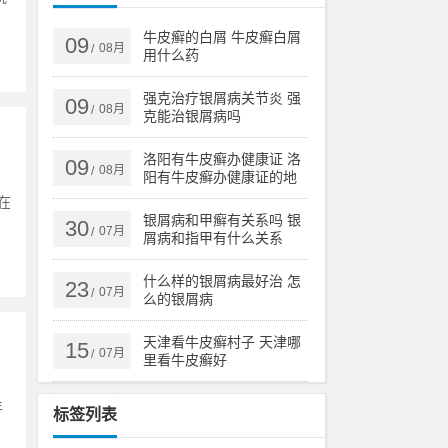
牛皮癣的白屑 牛皮癣白屑
09
08月
/
用什么药
强克治疗银屑病关节炎 强
09
08月
/
克能治银屑病吗
洛阳有牛皮癣办健康证 洛
09
08月
/
阳有牛皮癣办健康证的地
方吗
在
银屑病和甲癣有关系吗 银
30
07月
/
屑病和指甲有什么关系
什么样的银屑病最好治 怎
23
07月
/
么的银屑病
天津看牛皮癣村子 天津哪
15
07月
/
里看牛皮癣好
年
标签列表