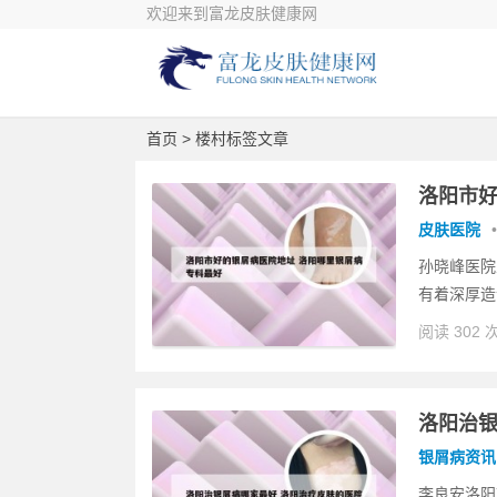
欢迎来到富龙皮肤健康网
首页
> 楼村标签文章
洛阳市好
皮肤医院
•
孙晓峰医院
有着深厚造
阅读 302 
洛阳治银
银屑病资讯
李良安洛阳