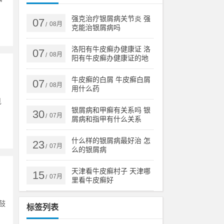
强克治疗银屑病关节炎 强
07
08月
/
克能治银屑病吗
洛阳有牛皮癣办健康证 洛
07
08月
/
阳有牛皮癣办健康证的地
方吗
牛皮癣的白屑 牛皮癣白屑
07
08月
/
用什么药
见
银屑病和甲癣有关系吗 银
30
07月
/
屑病和指甲有什么关系
什么样的银屑病最好治 怎
23
07月
/
么的银屑病
天津看牛皮癣村子 天津哪
15
07月
/
里看牛皮癣好
鼓
标签列表