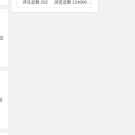
评论总数:202
浏览总数:12406006
国
基