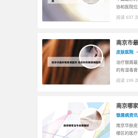
协和医院位
阅读 637 
南京市最
皮肤医院
•
治疗银屑最
的有湿毒膏
阅读 199 
南京哪
银屑病资讯
南京华肤皮
楼区的医疗