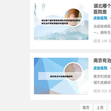
湖北哪个
医院是
皮肤医院
•
治皮肤病医
一，拥有先
阅读 198 
南京有
皮肤医院
•
南京的皮肤
城牛皮癣研
阅读 253 
首页
上页