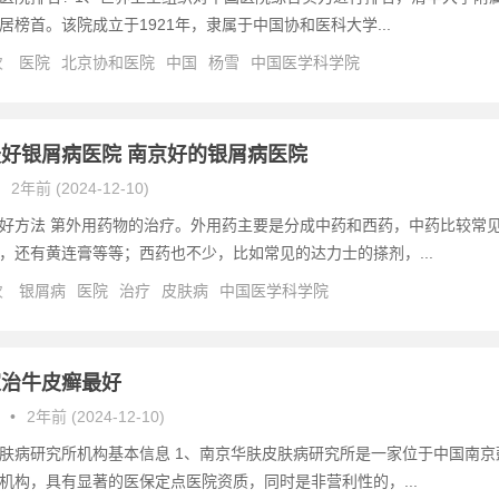
居榜首。该院成立于1921年，隶属于中国协和医科大学...
次
医院
北京协和医院
中国
杨雪
中国医学科学院
好银屑病医院 南京好的银屑病医院
2年前 (2024-12-10)
好方法 第外用药物的治疗。外用药主要是分成中药和西药，中药比较常
，还有黄连膏等等；西药也不少，比如常见的达力士的搽剂，...
次
银屑病
医院
治疗
皮肤病
中国医学科学院
家治牛皮癣最好
•
2年前 (2024-12-10)
肤病研究所机构基本信息 1、南京华肤皮肤病研究所是一家位于中国南京
机构，具有显著的医保定点医院资质，同时是非营利性的，...