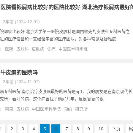
医院看银屑病比较好的医院比较好 湖北治疗银屑病最好
2年前 (2024-12-01)
院哪家比较好 北京大学第一医院皮肤科是国内领先的皮肤科专科医院之
进的医疗设备和一支经验丰富的医疗团队，对各种常见及疑难皮...
次
医院
皮肤科
皮肤病
诊疗
中国医学科学院
治牛皮癣的医院吗
2年前 (2024-11-07)
病专科医院,南京治疗皮肤病最好的医院是nj 1、我的朋友是在南京现代长
究所，看好的病，这个病困扰了他好几年，反反复复的很...
次
南京
皮肤病
中国医学科学院
预约
研究所
1
2
3
4
5
6
7
8
9
10
下页