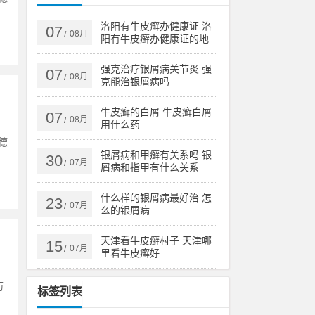
洛阳有牛皮癣办健康证 洛
07
08月
/
阳有牛皮癣办健康证的地
方吗
强克治疗银屑病关节炎 强
07
08月
/
克能治银屑病吗
牛皮癣的白屑 牛皮癣白屑
07
08月
/
用什么药
德
银屑病和甲癣有关系吗 银
30
07月
/
屑病和指甲有什么关系
什么样的银屑病最好治 怎
23
07月
/
么的银屑病
天津看牛皮癣村子 天津哪
15
07月
/
里看牛皮癣好
历
标签列表