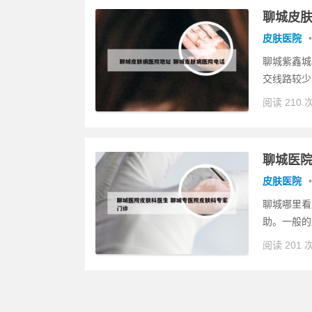
聊城皮肤
皮肤医院
•
聊城紫鑫城
交线路较少
阅读 210 
聊城医院
皮肤医院
•
聊城哪里看
助。一般的
阅读 201 