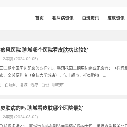
首页
银屑病资讯
白斑资讯
皮肤资讯
癜风医院 聊城哪个医院看皮肤病比较好
2年前 (2024-09-05)
园二期小区周边配套怎么样? 1、馨润花园二期周边商业配套有：（祥辉
市，全邻便利店（金柱大学城店），亿丰超市，祥盛购物，...
次
白癜风
聊城
治疗
白斑
聊城市
皮肤病的吗 聊城看皮肤哪个医院最好
2年前 (2024-08-02)
飞机场多远? 1、聊城汽车站有到济南遥墙机场的大巴。根据查询相关公