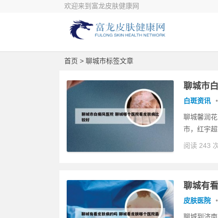
欢迎来到富龙皮肤健康网
首页
> 聊城市标签文章
聊城市白
白斑资讯
•
聊城馨润花
市，红宇超
阅读 243 
聊城有看
皮肤医院
•
聊城到济南