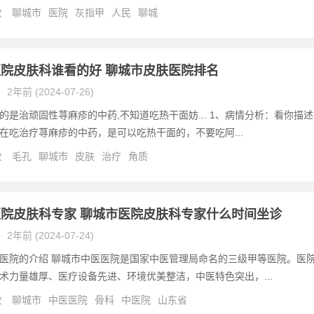
次
聊城市
医院
灰指甲
人民
聊城
院皮肤科谁看的好 聊城市皮肤医院排名
2年前 (2024-07-26)
的是治顽固性荨麻疹的中药,不知道吃热干面妨... 1、病情分析：看你描述
在吃治疗荨麻疹的中药，是可以吃热干面的，不要吃阿...
次
毛孔
聊城市
皮肤
治疗
角质
院皮肤科专家 聊城市医院皮肤科专家什么时间坐诊
2年前 (2024-07-24)
医院的介绍 聊城市中医医院是国家中医管理局命名的三级甲等医院。医
术力量雄厚、医疗设备先进、环境优美整洁，中医特色突出，...
次
聊城市
中医医院
骨科
中医院
山东省