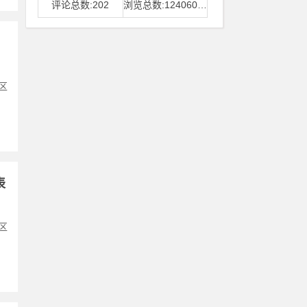
评论总数:202
浏览总数:12406006
区
表
区