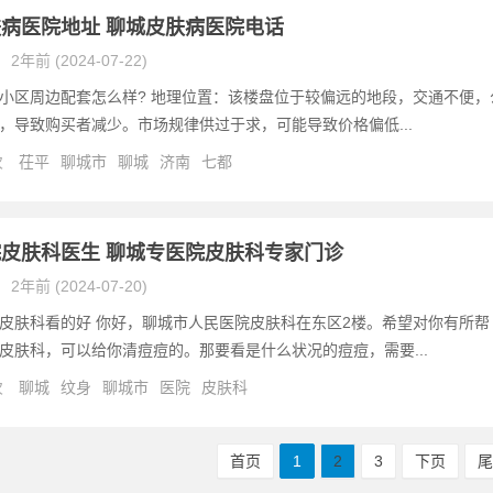
病医院地址 聊城皮肤病医院电话
2年前 (2024-07-22)
小区周边配套怎么样? 地理位置：该楼盘位于较偏远的地段，交通不便，
，导致购买者减少。市场规律供过于求，可能导致价格偏低...
次
茌平
聊城市
聊城
济南
七都
皮肤科医生 聊城专医院皮肤科专家门诊
2年前 (2024-07-20)
皮肤科看的好 你好，聊城市人民医院皮肤科在东区2楼。希望对你有所帮
皮肤科，可以给你清痘痘的。那要看是什么状况的痘痘，需要...
次
聊城
纹身
聊城市
医院
皮肤科
首页
1
2
3
下页