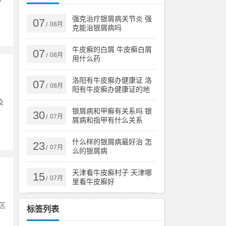
强克治疗银屑病关节炎 强
07
08月
/
克能治银屑病吗
牛皮癣的白屑 牛皮癣白屑
07
08月
/
用什么药
洛阳有牛皮癣办健康证 洛
07
08月
/
阳有牛皮癣办健康证的地
方吗
及
银屑病和甲癣有关系吗 银
30
07月
/
屑病和指甲有什么关系
什么样的银屑病最好治 怎
23
07月
/
么的银屑病
天津看牛皮癣村子 天津哪
15
07月
/
里看牛皮癣好
区
标签列表