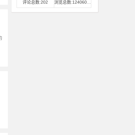
评论总数:202
浏览总数:12406006
的
。