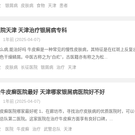
次
银屑病
皮肤病
食物
天津
患者
院天津 天津治疗银屑病专科
1年前 (2025-04-07)
么病,能治好吗 牛皮癣是一种常见的慢性皮肤病，其特征是在红斑上反复
色干燥鳞屑。中医古称之为“白疕”，古医籍亦有称之为松...
次
皮肤病
长征医院
银屑病
治疗
天津
牛皮癣医院最好 天津哪家银屑病医院好不好
1年前 (2025-04-07)
皮癣医院哪家最好呢 1、在廊坊市，寻找治疗皮肤病的优质医院时，可以
总队第二医院。这家医院在治疗牛皮癣方面享有良好口碑，...
次
医院
牛皮癣
治疗
武警总队
天津