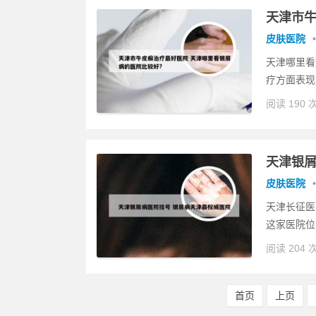
天津市牛
皮肤医院
•
天津哪里看
疗方面表现
阅读 190 
天津银屑
皮肤医院
•
天津长征医
这家医院位
阅读 204 
首页
上页