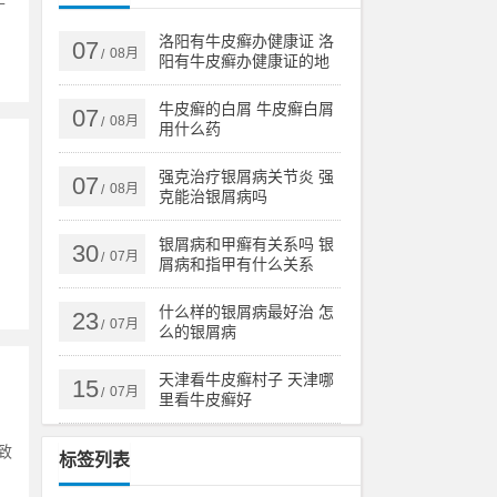
洛阳有牛皮癣办健康证 洛
07
08月
/
阳有牛皮癣办健康证的地
方吗
牛皮癣的白屑 牛皮癣白屑
07
08月
/
用什么药
强克治疗银屑病关节炎 强
07
08月
/
克能治银屑病吗
）
银屑病和甲癣有关系吗 银
30
07月
/
屑病和指甲有什么关系
什么样的银屑病最好治 怎
23
07月
/
么的银屑病
天津看牛皮癣村子 天津哪
15
07月
/
里看牛皮癣好
致
标签列表