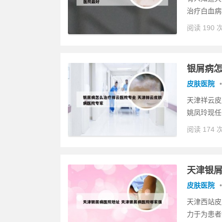
治疗白血病
阅读 190 
银屑病怎
皮肤医院
•
天津祥云皮
姚凤玲现任
阅读 174 
天津银屑
皮肤医院
•
天津西站皮
力于为患者