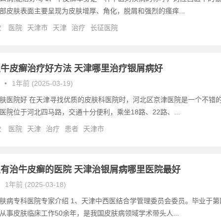
部皮肤表面主要呈现为皮肤增厚、角化，脱屑和强烈的瘙痒...
次
医院
天津市
天津
治疗
长征医院
牛皮癣治疗好方法 天津哪里治疗银屑病好
•
1年前 (2025-03-19)
肤医院好 在天津寻找优质的皮肤科医院时，河北区京津医院是一个不错
医院位于河北四马路，交通十分便利，乘坐18路、22路、...
次
医院
天津
治疗
患者
天津市
有治牛皮癣的医院 天津治银屑病哪里医院最好
1年前 (2025-03-18)
肤病专科医院专家介绍 1、天津中西医结合学管理委员会委员。毕业于第
从事皮肤临床工作50余年，是我国皮肤病领域学术带头人...