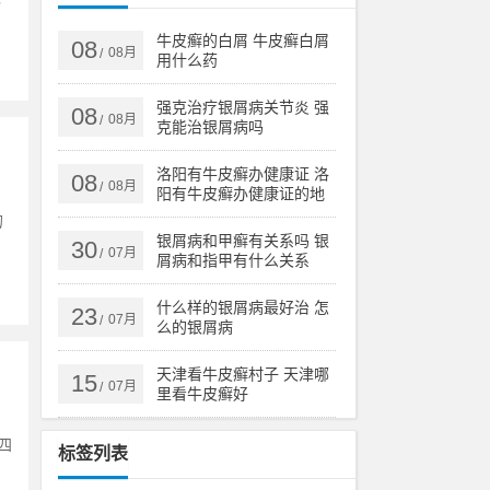
牛皮癣的白屑 牛皮癣白屑
08
08月
/
用什么药
强克治疗银屑病关节炎 强
08
08月
/
克能治银屑病吗
洛阳有牛皮癣办健康证 洛
08
08月
/
阳有牛皮癣办健康证的地
方吗
的
银屑病和甲癣有关系吗 银
30
07月
/
屑病和指甲有什么关系
什么样的银屑病最好治 怎
23
07月
/
么的银屑病
天津看牛皮癣村子 天津哪
15
07月
/
里看牛皮癣好
四
标签列表