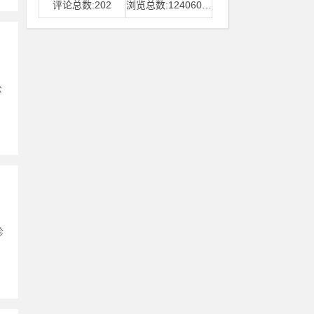
评论总数:202
浏览总数:12406006
公
诊