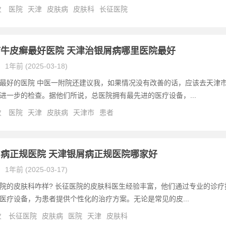
次
医院
天津
皮肤病
皮肤科
长征医院
牛皮癣最好医院 天津治银屑病哪里医院最好
1年前 (2025-03-18)
最好的医院 中医一附院还建议我，如果情况没有改善的话，应该去天津
进一步的检查。据他们所说，总医院拥有最先进的医疗设备，...
次
医院
天津
皮肤病
天津市
患者
病正规医院 天津银屑病正规医院哪家好
1年前 (2025-03-17)
院的皮肤科咋样? 长征医院的皮肤科医生经验丰富，他们通过专业的诊疗
医疗设备，为患者提供个性化的治疗方案。无论是常见的皮...
次
长征医院
皮肤病
医院
天津
皮肤科